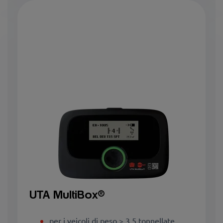
UTA MultiBox®
per i veicoli di peso > 3,5 tonnellate