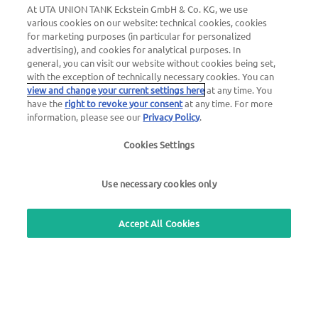
At UTA UNION TANK Eckstein GmbH & Co. KG, we use
various cookies on our website: technical cookies, cookies
for marketing purposes (in particular for personalized
advertising), and cookies for analytical purposes. In
Numero di emergenza guasti
general, you can visit our website without cookies being set,
24 ore su 24
with the exception of technically necessary cookies. You can
00800 - 88 27 37 84 (gratuito)
view and change your current settings here
at any time. You
have the
right to revoke your consent
at any time. For more
information, please see our
Privacy Policy
.
Numero di emergenza blocco carte
24 ore su 24
Cookies Settings
00800 88 226 226 (gratuito)
oppure
Use necessary cookies only
+49 6027 509-666
Accept All Cookies
Domande generali su UTA Edenred
+39 045 475 3510
Utilizza il nostro servizio gratuito di richiamata