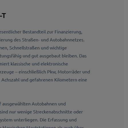
-T
esentlicher Bestandteil zur Finanzierung,
ierung des Straßen- und Autobahnnetzes.
hnen, Schnellstraßen und wichtige
stungsfähig und gut ausgebaut bleiben. Das
ert klassische und elektronische
hrzeuge – einschließlich Pkw, Motorräder und
, Achszahl und gefahrenen Kilometern eine
uf ausgewählten Autobahnen und
ind nur wenige Streckenabschnitte oder
ystem unterliegen. Die Erfassung und
 klassischen Mautstationen als auch über