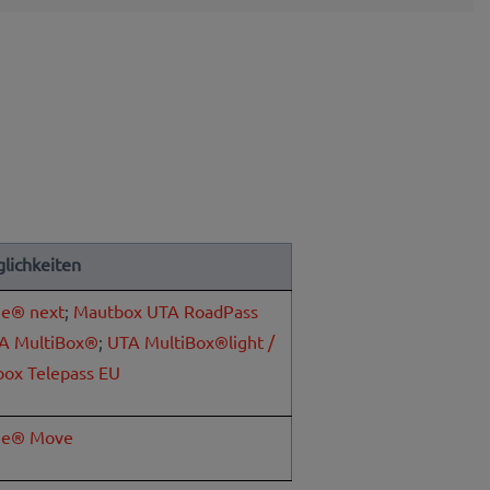
lichkeiten
e® next
;
Mautbox UTA RoadPass
A MultiBox®
;
UTA MultiBox®light /
ox Telepass EU
ne® Move