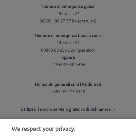
Numero di emergenza guasti
24 ore su 24
00800 - 88 27 37 84 (gratuito)
Numero di emergenza blocco carte
24 ore su 24
00800 88 226 226 (gratuito)
oppure
+49 6027 509-666
Domande generali su UTA Edenred
+39 045 475 3510
Utilizza il nostro servizio gratuito di richiamata
We respect your privacy.
UTA Stationsfinder