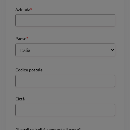
Azienda
*
Paese
*
Codice postale
Città
Di quali veicoli è composto il parco?