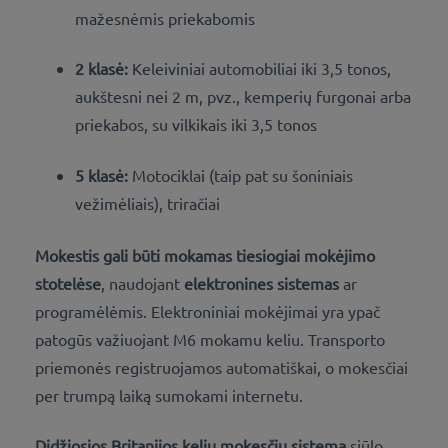
mažesnėmis priekabomis
2 klasė:
Keleiviniai automobiliai iki 3,5 tonos,
aukštesni nei 2 m, pvz., kemperių furgonai arba
priekabos, su vilkikais iki 3,5 tonos
5 klasė:
Motociklai (taip pat su šoniniais
vežimėliais), triračiai
Mokestis gali būti mokamas tiesiogiai mokėjimo
stotelėse
, naudojant
elektronines sistemas
ar
programėlėmis. Elektroniniai mokėjimai yra ypač
patogūs važiuojant M6 mokamu keliu. Transporto
priemonės registruojamos automatiškai, o mokesčiai
per trumpą laiką sumokami internetu.
Didžiosios Britanijos kelių mokesčių sistema
siūlo