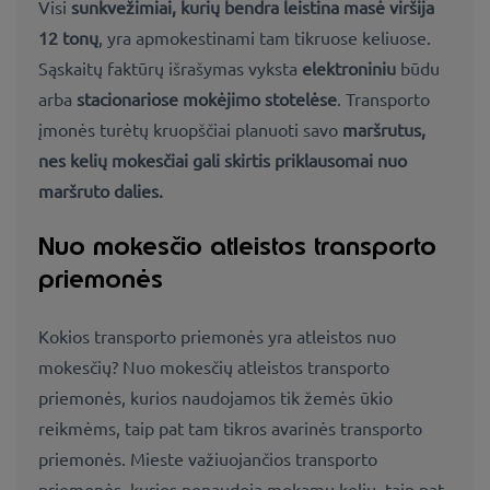
Visi
sunkvežimiai, kurių bendra leistina masė viršija
12 tonų
, yra apmokestinami tam tikruose keliuose.
Sąskaitų faktūrų išrašymas vyksta
elektroniniu
būdu
arba
stacionariose mokėjimo stotelėse
. Transporto
įmonės turėtų kruopščiai planuoti savo
maršrutus,
nes kelių mokesčiai gali skirtis priklausomai nuo
maršruto dalies.
Nuo mokesčio atleistos transporto
priemonės
Kokios transporto priemonės yra atleistos nuo
mokesčių? Nuo mokesčių atleistos transporto
priemonės, kurios naudojamos tik žemės ūkio
reikmėms, taip pat tam tikros avarinės transporto
priemonės. Mieste važiuojančios transporto
priemonės, kurios nenaudoja mokamų kelių, taip pat