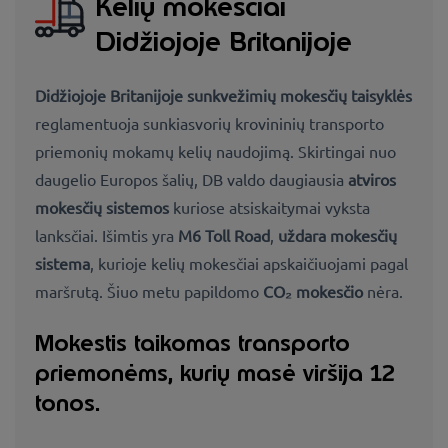
Kelių mokesčiai
Didžiojoje Britanijoje
Didžiojoje Britanijoje sunkvežimių mokesčių taisyklės
reglamentuoja sunkiasvorių krovininių transporto
priemonių mokamų kelių naudojimą. Skirtingai nuo
daugelio Europos šalių, DB valdo daugiausia
atviros
mokesčių sistemos
kuriose atsiskaitymai vyksta
lanksčiai. Išimtis yra
M6 Toll Road
,
uždara mokesčių
sistema
, kurioje kelių mokesčiai apskaičiuojami pagal
maršrutą. Šiuo metu papildomo
CO₂ mokesčio
nėra.
Mokestis taikomas transporto
priemonėms, kurių masė viršija 12
tonos.