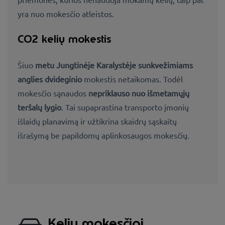
yra nuo mokesčio atleistos.
CO2 kelių mokestis
Šiuo
metu Jungtinėje Karalystėje sunkvežimiams
anglies dvideginio
mokestis netaikomas. Todėl
mokesčio sąnaudos
nepriklauso nuo išmetamųjų
teršalų lygio
. Tai supaprastina transporto įmonių
išlaidų planavimą ir užtikrina skaidrų sąskaitų
išrašymą be papildomų aplinkosaugos mokesčių.
Kelių mokesčiai