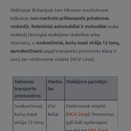
Didžiojoje Britanijoje tam tikruose maršrutuose
taikomas
nuo maršruto priklausantis privalomas
mokestis
.
Keleiviniai automobiliai ir motociklai
moka
mokestį tiesiogiai mokėjimo stotelėse arba
internetu, o
sunkvežimiai, kurių masė viršija 12 tonų,
apmokestinami
pagal transporto priemonės klasę ir
svorį per elektroninę vinjetę (HGV Levy).
Taikomas
Maršru
Mokėjimo parinktys
transporto
tas
priemonėms
Sunkvežimiai,
Visi
Elektroninė vinjetė
kurių masė
keliai
(
HGV Levy
): Duomenys
viršija 12 tonų
gali būti apdorojami
naudojant
UTA Card