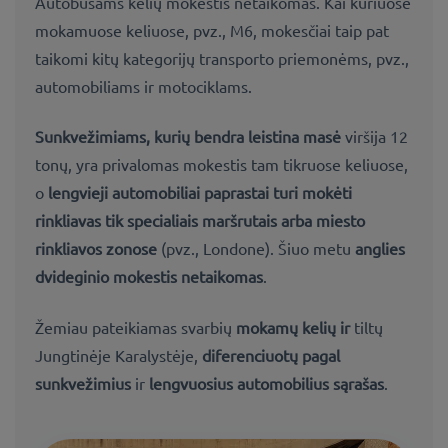
Autobusams kelių mokestis netaikomas. Kai kuriuose
mokamuose keliuose, pvz., M6, mokesčiai taip pat
taikomi kitų kategorijų transporto priemonėms, pvz.,
automobiliams ir motociklams.
Sunkvežimiams, kurių bendra leistina masė
viršija 12
tonų, yra privalomas mokestis tam tikruose keliuose,
o
lengvieji automobiliai paprastai turi mokėti
rinkliavas tik specialiais maršrutais arba miesto
rinkliavos zonose
(pvz., Londone). Šiuo metu
anglies
dvideginio mokestis netaikomas
.
Žemiau pateikiamas svarbių
mokamų kelių ir
tiltų
Jungtinėje Karalystėje,
diferenciuotų pagal
sunkvežimius
ir
lengvuosius automobilius sąrašas
.