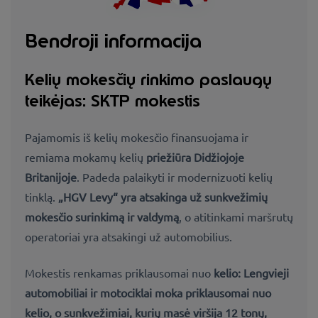
Bendroji informacija
Kelių mokesčių rinkimo paslaugų
teikėjas: SKTP mokestis
Pajamomis iš kelių mokesčio finansuojama ir
remiama mokamų kelių
priežiūra Didžiojoje
Britanijoje
. Padeda palaikyti ir modernizuoti kelių
tinklą.
„HGV Levy“ yra atsakinga už sunkvežimių
mokesčio surinkimą ir valdymą
, o atitinkami maršrutų
operatoriai yra atsakingi už automobilius.
Mokestis renkamas priklausomai nuo
kelio:
Lengvieji
automobiliai ir motociklai
moka priklausomai nuo
kelio, o
sunkvežimiai
, kurių masė viršija 12 tonų,