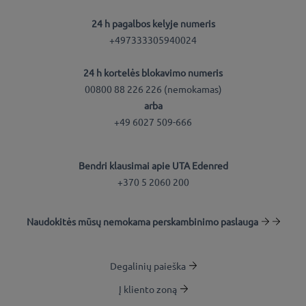
24 h pagalbos kelyje numeris
+497333305940024
24 h kortelės blokavimo numeris
00800 88 226 226 (nemokamas)
arba
+49 6027 509-666
Bendri klausimai apie UTA Edenred
+370 5 2060 200
Naudokitės mūsų nemokama perskambinimo paslauga
Degalinių paieška
Į kliento zoną