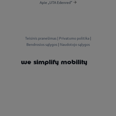
Apie „UTA Edenred“
Teisinis pranešimas |
Privatumo politika
|
Bendrosios sąlygos
|
Naudotojo sąlygos
we simplify mobility