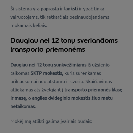
Ši sistema yra
paprasta ir lanksti
ir ypač tinka
vairuotojams, tik retkarčiais besinaudojantiems
mokamais keliais.
Daugiau nei 12 tonų sveriančioms
transporto priemonėms
Daugiau nei 12 tonų sunkvežimiams
iš užsienio
taikomas
SKTP mokestis
, kuris surenkamas
priklausomai nuo atstumo ir svorio. Skaičiavimas
atliekamas atsižvelgiant į
transporto priemonės klasę
ir masę
, o
anglies dvideginio mokestis šiuo metu
netaikomas
.
Mokėjimą atlikti galima įvairiais būdais: