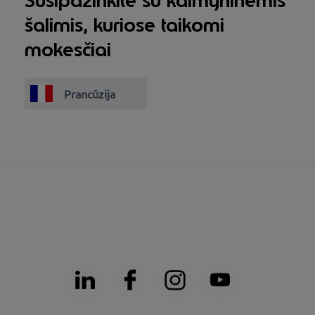
Susipažinkite su kaimyninėmis
šalimis, kuriose taikomi
mokesčiai
Prancūzija