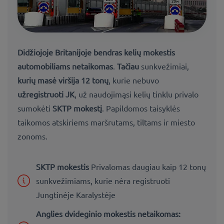
Didžiojoje Britanijoje bendras kelių mokestis
automobiliams netaikomas
.
Tačiau
sunkvežimiai,
kurių masė viršija 12 tonų
, kurie nebuvo
užregistruoti JK
,
už naudojimąsi kelių tinklu privalo
sumokėti
SKTP mokestį
. Papildomos taisyklės
taikomos atskiriems maršrutams, tiltams ir miesto
zonoms.
SKTP mokestis
Privalomas daugiau kaip 12 tonų
sunkvežimiams, kurie nėra registruoti
Jungtinėje Karalystėje
Anglies dvideginio mokestis netaikomas: