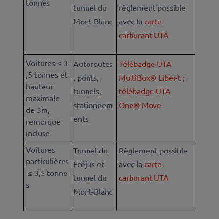
tonnes
tunnel du
règlement possible
Mont-Blanc
avec la
carte
carburant UTA
Voitures ≤ 3
Autoroutes
Télébadge UTA
,5 tonnes et
, ponts,
MultiBox® Liber-t
;
hauteur
tunnels,
télébadge UTA
maximale
stationnem
One® Move
de 3m,
ents
remorque
incluse
Voitures
Tunnel du
Règlement possible
particulières
Fréjus et
avec la
carte
≤ 3,5 tonne
tunnel du
carburant UTA
s
Mont-Blanc