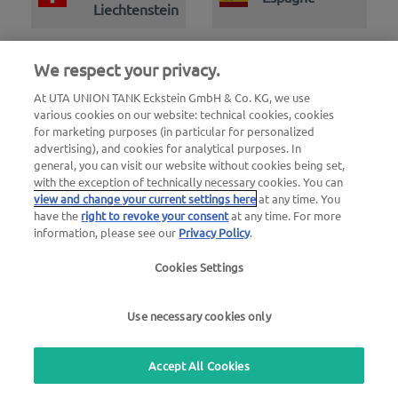
Liechtenstein
We respect your privacy.
At UTA UNION TANK Eckstein GmbH & Co. KG, we use
various cookies on our website: technical cookies, cookies
for marketing purposes (in particular for personalized
advertising), and cookies for analytical purposes. In
general, you can visit our website without cookies being set,
with the exception of technically necessary cookies. You can
view and change your current settings here
at any time. You
have the
right to revoke your consent
at any time. For more
information, please see our
Privacy Policy
.
Cookies Settings
Use necessary cookies only
Numéro d'appel d'urgence pour dépannage 24h/24
00800 - 88 27 37 84 (
gratuit
)
Accept All Cookies
Numéro d'appel d'urgence en cas de blocage de carte