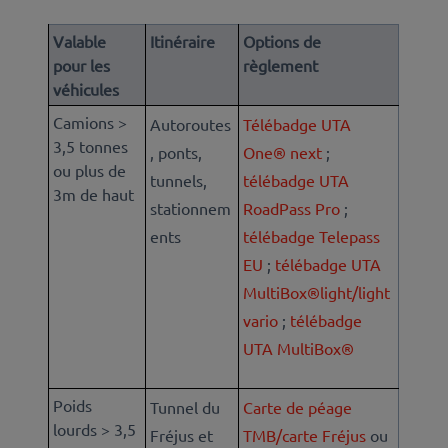
Valable
Itinéraire
Options de
pour les
règlement
véhicules
Camions >
Autoroutes
Télébadge UTA
3,5 tonnes
, ponts,
One® next
;
ou plus de
tunnels,
télébadge UTA
3m de haut
stationnem
RoadPass Pro
;
ents
télébadge Telepass
EU
;
télébadge UTA
MultiBox®light/light
vario
;
télébadge
UTA MultiBox®
Poids
Tunnel du
Carte de péage
lourds > 3,5
Fréjus et
TMB/carte Fréjus
ou