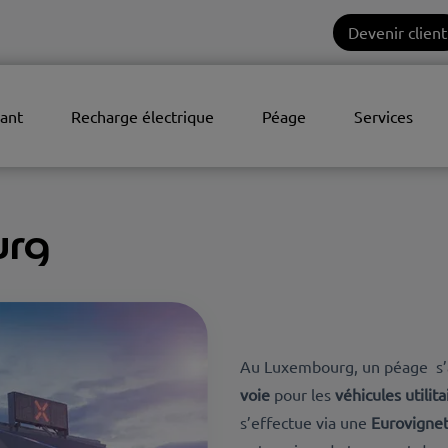
Devenir client
ant
Recharge électrique
Péage
Services
urg
Au Luxembourg, un péage s’a
voie
pour les
véhicules utilit
s’effectue via une
Eurovigne