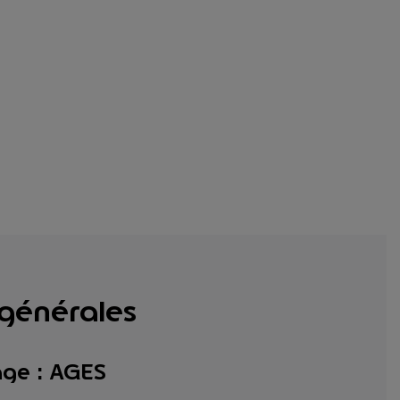
 générales
age : AGES