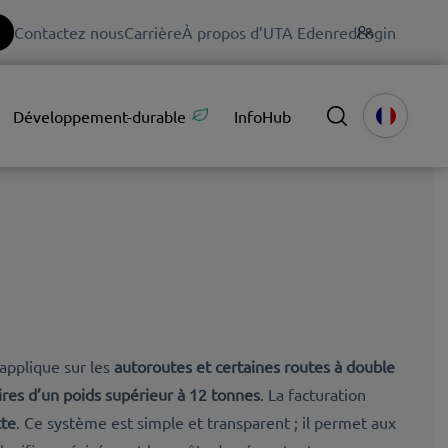
Contactez nous
Carrière
À propos d’UTA Edenred
Login
Développement-durable
InfoHub
pplique sur les
autoroutes et certaines routes à double
aires d’un poids supérieur à 12 tonnes
.
La facturation
tte
. Ce système est simple et transparent ; il permet aux