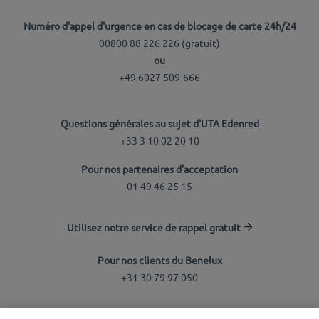
Numéro d'appel d'urgence en cas de blocage de carte 24h/24
00800 88 226 226 (
gratuit
)
ou
+49 6027 509-666
Questions générales au sujet d'UTA Edenred
+33 3 10 02 20 10
Pour nos partenaires d’acceptation
01 49 46 25 15
Utilisez notre service de rappel gratuit
Pour nos clients du Benelux
+31 30 79 97 050