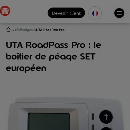
Devenir client
Télébadges
UTA RoadPass Pro
UTA RoadPass Pro : le
boîtier de péage SET
européen