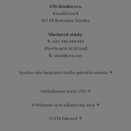
UTA Slovakia s.r.o.
Karadžičova 8
821 08 Bratislava, Slovakia
Všeobecné otázky
T:
+421 940 444 044
(Po-Pia od 8-16:30 hod)
E:
utask@uta.com
Využite našu bezplatnú službu spätného volania
Vyhľadávanie staníc UTA
Prihlásenie sa do zákazníckej zóny
O UTA Edenred