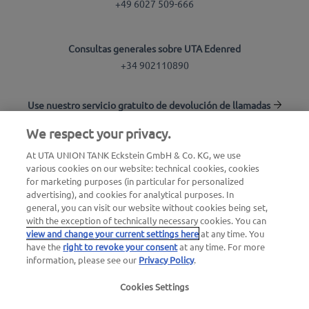
+49 6027 509-666
Consultas generales sobre UTA Edenred
+34 902110890
Use nuestro servicio gratuito de devolución de llamadas
We respect your privacy.
Buscador de estaciones
At UTA UNION TANK Eckstein GmbH & Co. KG, we use
various cookies on our website: technical cookies, cookies
Inicio de sesión en el área de clientes
for marketing purposes (in particular for personalized
advertising), and cookies for analytical purposes. In
Acerca de UTA Edenred
general, you can visit our website without cookies being set,
with the exception of technically necessary cookies. You can
view and change your current settings here
at any time. You
have the
right to revoke your consent
at any time. For more
information, please see our
Privacy Policy
.
Cookies Settings
Aviso legal
|
Política de privacidad |
Términos y
condiciones generales |
Términos de uso