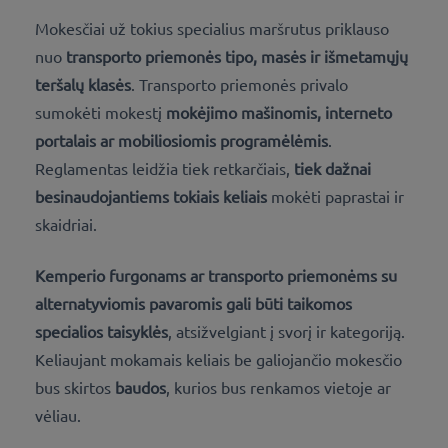
Mokesčiai už tokius specialius maršrutus priklauso
nuo
transporto priemonės tipo, masės ir išmetamųjų
teršalų klasės
. Transporto priemonės privalo
sumokėti mokestį
mokėjimo mašinomis, interneto
portalais ar mobiliosiomis programėlėmis
.
Reglamentas leidžia tiek retkarčiais,
tiek dažnai
besinaudojantiems tokiais keliais
mokėti paprastai ir
skaidriai.
Kemperio furgonams ar transporto priemonėms su
alternatyviomis pavaromis gali būti taikomos
specialios taisyklės
, atsižvelgiant į svorį ir kategoriją.
Keliaujant mokamais keliais be galiojančio mokesčio
bus skirtos
baudos
, kurios bus renkamos vietoje ar
vėliau.