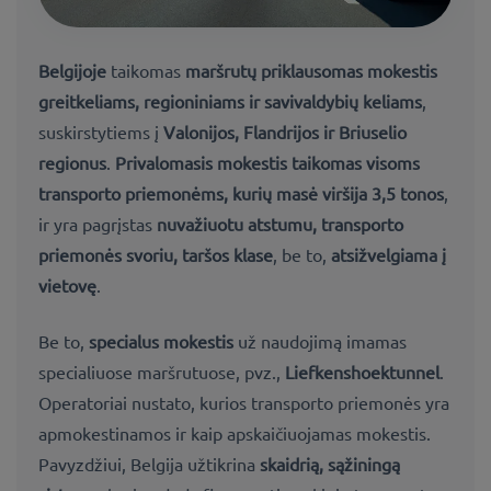
Belgijoje
taikomas
maršrutų priklausomas mokestis
greitkeliams, regioniniams ir savivaldybių keliams
,
suskirstytiems į
Valonijos, Flandrijos ir Briuselio
regionus
.
Privalomasis mokestis taikomas visoms
transporto priemonėms, kurių masė viršija 3,
5 tonos
,
ir yra pagrįstas
nuvažiuotu atstumu, transporto
priemonės svoriu, taršos klase
, be to,
atsižvelgiama į
vietovę
.
Be to,
specialus mokestis
už naudojimą imamas
specialiuose maršrutuose, pvz.,
Liefkenshoektunnel
.
Operatoriai nustato, kurios transporto priemonės yra
apmokestinamos ir kaip apskaičiuojamas mokestis.
Pavyzdžiui, Belgija užtikrina
skaidrią, sąžiningą