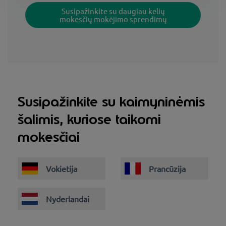
Susipažinkite su daugiau kelių
mokesčių mokėjimo sprendimų
Susipažinkite su kaimyninėmis
šalimis, kuriose taikomi
mokesčiai
Vokietija
Prancūzija
Nyderlandai