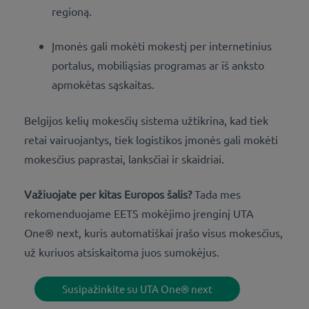
regioną.
Įmonės gali mokėti mokestį per internetinius
portalus, mobiliąsias programas ar iš anksto
apmokėtas sąskaitas.
Belgijos kelių mokesčių sistema užtikrina, kad tiek
retai vairuojantys, tiek logistikos įmonės gali mokėti
mokesčius paprastai, lanksčiai ir skaidriai.
Važiuojate per kitas Europos šalis?
Tada mes
rekomenduojame EETS mokėjimo įrenginį UTA
One® next, kuris automatiškai įrašo visus mokesčius,
už kuriuos atsiskaitoma juos sumokėjus.
Susipažinkite su UTA One® next