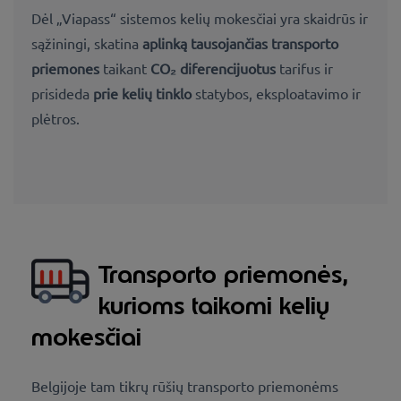
Dėl „Viapass“ sistemos kelių mokesčiai yra
skaidrūs ir
sąžiningi,
skatina
aplinką tausojančias transporto
priemones
taikant
CO₂ diferencijuotus
tarifus ir
prisideda
prie kelių tinklo
statybos, eksploatavimo ir
plėtros
.
Transporto priemonės,
kurioms taikomi kelių
mokesčiai
Belgijoje tam tikrų rūšių transporto priemonėms