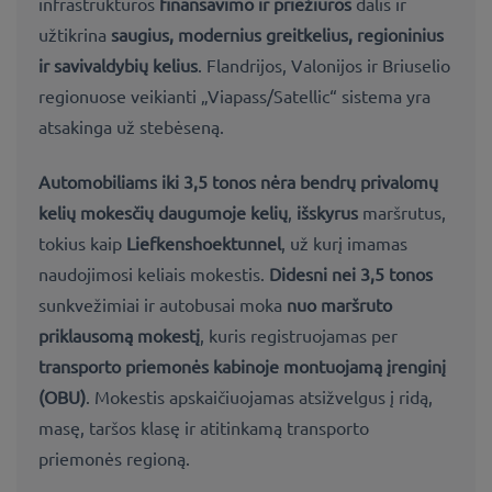
infrastruktūros
finansavimo ir priežiūros
dalis ir
užtikrina
saugius, modernius greitkelius, regioninius
ir savivaldybių kelius
.
Flandrijos, Valonijos ir Briuselio
regionuose veikianti „Viapass/Satellic“ sistema yra
atsakinga už stebėseną.
Automobiliams iki 3,
5 tonos nėra bendrų privalomų
kelių mokesčių daugumoje kelių
,
išskyrus
maršrutus,
tokius kaip
Liefkenshoektunnel
, už kurį
imamas
naudojimosi keliais mokestis.
Didesni nei 3,
5 tonos
sunkvežimiai ir autobusai moka
nuo maršruto
priklausomą mokestį
, kuris registruojamas per
transporto priemonės kabinoje montuojamą įrenginį
(OBU
)
. Mokestis apskaičiuojamas atsižvelgus į
ridą,
masę, taršos klasę ir atitinkamą transporto
priemonės regioną.