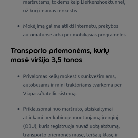
maršrutams, tokiems kaip Liefkenshoektunnel,
už kurį imamas mokestis.
Mokėjimą galima atlikti internetu, prekybos
automatuose arba per mobiliąsias programėles.
Transporto priemonėms, kurių
masė viršija 3,5 tonos
Privalomas kelių mokestis sunkvežimiams,
autobusams ir mini traktoriams tvarkoma per
Viapass/Satellic sistemą.
Priklausomai nuo maršruto, atsiskaitymai
atliekami per kabinoje montuojamą įrenginį
(OBU), kuris registruoja nuvažiuotą atstumą,
transporto priemonės masę, teršalų klasę ir