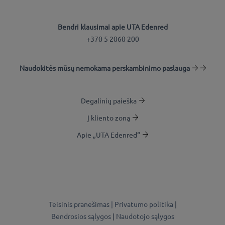
Bendri klausimai apie UTA Edenred
+370 5 2060 200
Naudokitės mūsų nemokama perskambinimo paslauga
Degalinių paieška
Į kliento zoną
Apie „UTA Edenred“
Teisinis pranešimas |
Privatumo politika
|
Bendrosios sąlygos
|
Naudotojo sąlygos