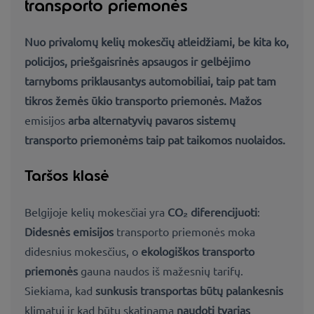
transporto priemonės
Nuo privalomų kelių mokesčių atleidžiami, be kita ko,
policijos, priešgaisrinės apsaugos ir gelbėjimo
tarnyboms priklausantys automobiliai
, taip pat tam
tikros
žemės ūkio transporto priemonės
. Mažos
emisijos
arba alternatyvių pavaros sistemų
transporto priemonėms
taip pat taikomos nuolaidos
.
Taršos klasė
Belgijoje kelių mokesčiai yra
CO₂ diferencijuoti
:
Didesnės emisijos
transporto priemonės moka
didesnius mokesčius, o
ekologiškos transporto
priemonės
gauna naudos iš mažesnių tarifų.
Siekiama, kad
sunkusis transportas būtų palankesnis
klimatui ir kad būtų skatinama
naudoti tvarias