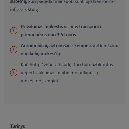
sistemą
, kuri padeda finansuoti sunkiojo transporto
infrastruktūrą.
Privalomas mokestis
visoms
transporto
priemonėms nuo 3,5 tonos
Automobiliai, autobusai ir kemperiai
atleidžiami
nuo
kelių mokesčių
Kad būtų išvengta baudų, turi būti užtikrintas
nepertraukiamas maitinimo tiekimas į
mokėjimo įrenginį
Turinys