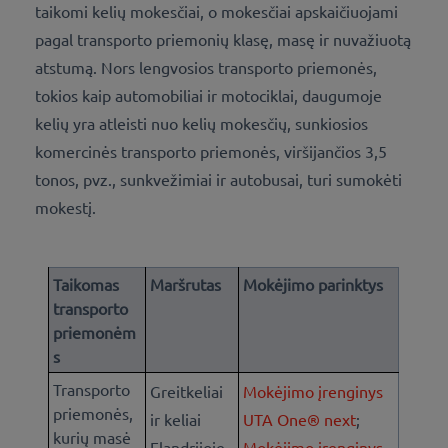
taikomi kelių mokesčiai, o mokesčiai apskaičiuojami
pagal transporto priemonių klasę, masę ir nuvažiuotą
atstumą. Nors lengvosios transporto priemonės,
tokios kaip automobiliai ir motociklai, daugumoje
kelių yra atleisti nuo kelių mokesčių, sunkiosios
komercinės transporto priemonės, viršijančios 3,5
tonos, pvz., sunkvežimiai ir autobusai, turi sumokėti
mokestį.
Taikomas
Maršrutas
Mokėjimo parinktys
transporto
priemonėm
s
Transporto
Greitkeliai
Mokėjimo įrenginys
priemonės,
ir keliai
UTA One® next
;
kurių masė
Flandrijoje,
Mokėjimo įrenginys