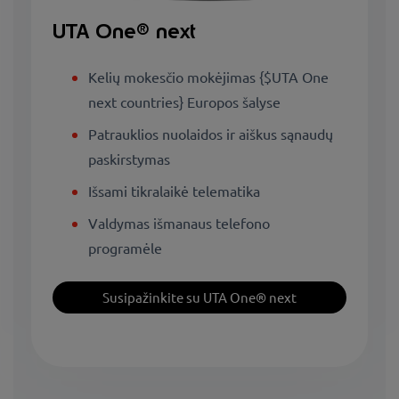
UTA One® next
Kelių mokesčio mokėjimas {$UTA One
next countries} Europos šalyse
Patrauklios nuolaidos ir aiškus sąnaudų
paskirstymas
Išsami tikralaikė telematika
Valdymas išmanaus telefono
programėle
Susipažinkite su UTA One® next