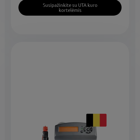
Susipažinkite su UTA kuro
kortelėmis