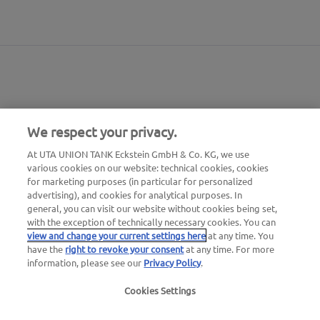
We respect your privacy.
At UTA UNION TANK Eckstein GmbH & Co. KG, we use
various cookies on our website: technical cookies, cookies
for marketing purposes (in particular for personalized
advertising), and cookies for analytical purposes. In
general, you can visit our website without cookies being set,
with the exception of technically necessary cookies. You can
Numero di emergenza guasti
view and change your current settings here
at any time. You
24 ore su 24
have the
right to revoke your consent
at any time. For more
00800 - 88 27 37 84 (gratuito)
information, please see our
Privacy Policy
.
Cookies Settings
Numero di emergenza blocco carte
24 ore su 24