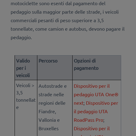
motociclette sono esenti dal pagamento del
pedaggio sulla maggior parte delle strade, i veicoli
commerciali pesanti di peso superiore a 3,5
tonnellate, come camion e autobus, devono pagare il
pedaggio.
Valido
Percorso
Opzioni di
per i
pagamento
veicoli
Veicoli >
Autostrade e
Dispositivo per il
3,5
strade nelle
pedaggio UTA One®
tonnellat
regioni delle
next
;
Dispositivo per
e
Fiandre,
il pedaggio UTA
Vallonia e
RoadPass Pro
;
Bruxelles
Dispositivo per il