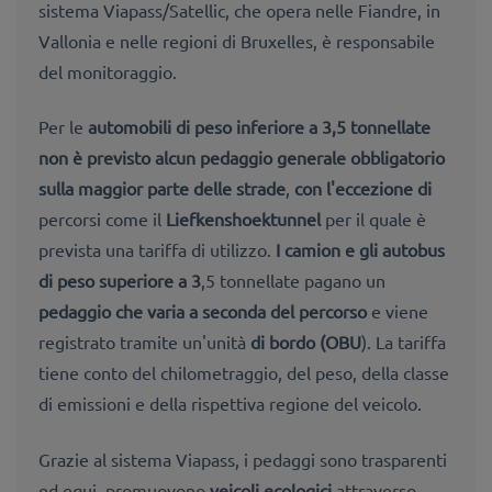
sistema Viapass/Satellic, che opera nelle Fiandre, in
Vallonia e nelle regioni di Bruxelles, è responsabile
del monitoraggio.
Per
le
automobili di peso inferiore a 3
,5 tonnellate
non è previsto alcun pedaggio generale obbligatorio
sulla maggior parte delle strade
,
con l'eccezione di
percorsi come il
Liefkenshoektunnel
per il quale
è
prevista una tariffa
di utilizzo.
I camion e gli autobus
di peso superiore a 3
,5 tonnellate pagano un
pedaggio che varia a seconda del percorso
e viene
registrato tramite un'unità
di bordo (OBU
). La tariffa
tiene conto
del chilometraggio, del peso, della classe
di emissioni e della rispettiva regione del veicolo.
Grazie al sistema Viapass, i pedaggi sono
trasparenti
ed equi,
promuovono
veicoli ecologici
attraverso