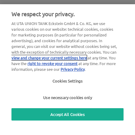
Non-stop nouzové číslo při poruše
We respect your privacy.
00800 - 88 27 37 84 (zdarma)
At UTA UNION TANK Eckstein GmbH & Co. KG, we use
various cookies on our website: technical cookies, cookies
Non-stop nouzové číslo pro zablokování karty
for marketing purposes (in particular for personalized
00800 88 226 226 (zdarma)
advertising), and cookies for analytical purposes. In
nebo
general, you can visit our website without cookies being set,
with the exception of technically necessary cookies. You can
+49 6027 509-666
view and change your current settings here
at any time. You
have the
right to revoke your consent
at any time. For more
information, please see our
Privacy Policy
.
UTA Česká republika:
Cookies Settings
UTA Czech s.r.o.
Pernerova 691/42
Use necessary cookies only
186 00 Praha 8 - Karlín
IČ: 04769490
Accept All Cookies
Obecné dotazy
T: +420 270 006 300
E: utacz@uta.com