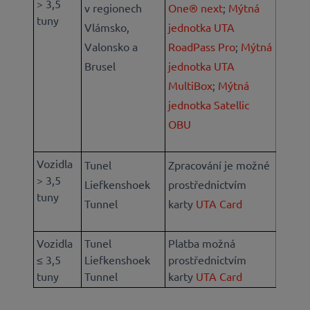
> 3,5
v regionech
One® next
;
Mýtná
tuny
Vlámsko,
jednotka UTA
Valonsko a
RoadPass Pro
;
Mýtná
Brusel
jednotka UTA
MultiBox
;
Mýtná
jednotka Satellic
OBU
Vozidla
Tunel
Zpracování je možné
> 3,5
Liefkenshoek
prostřednictvím
tuny
Tunnel
karty
UTA Card
Vozidla
Tunel
Platba možná
≤ 3,5
Liefkenshoek
prostřednictvím
tuny
Tunnel
karty
UTA Card