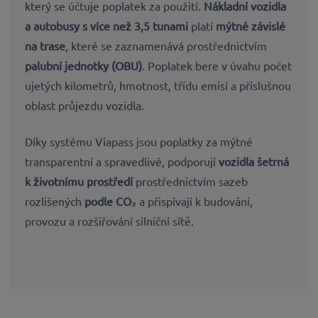
který se
účtuje poplatek za
použití.
Nákladní vozidla
a autobusy s více než 3,5
tunami
platí
mýtné závislé
na trase
, které se zaznamenává prostřednictvím
palubní jednotky (OBU
)
. Poplatek bere v úvahu
počet
ujetých kilometrů, hmotnost, třídu emisí a příslušnou
oblast průjezdu vozidla.
Díky systému Viapass jsou poplatky za mýtné
transparentní a spravedlivé,
podporují
vozidla šetrná
k životnímu prostředí
prostřednictvím sazeb
rozlišených
podle CO₂
a přispívají
k budování,
provozu a rozšiřování
silniční sítě.