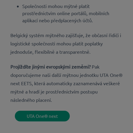
Společnosti mohou mýtné platit
prostřednictvím online portálů, mobilních
aplikací nebo předplacených účtů.
Belgický systém mýtného zajišťuje, že občasní řidiči i
logistické společnosti mohou platit poplatky
jednoduše, flexibilně a transparentně.
Projíždíte jinými evropskými zeměmi?
Pak
doporučujeme naši další mýtnou jednotku UTA One®
next EETS, která automaticky zaznamenává veškeré
mýtné a hradí je prostřednictvím postupu
následného placení.
UTA One® next