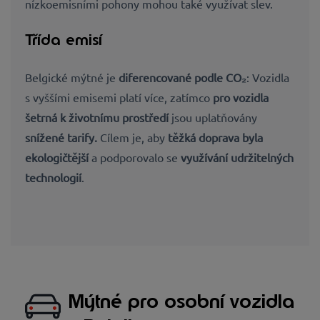
nízkoemisními pohony mohou také využívat slev.
Třída emisí
Belgické mýtné je
diferencované podle CO₂
: Vozidla
s vyššími emisemi platí více, zatímco
pro vozidla
šetrná k životnímu prostředí
jsou uplatňovány
snížené tarify.
Cílem je, aby
těžká doprava byla
ekologičtější
a podporovalo se
využívání udržitelných
technologií
.
Mýtné pro osobní vozidla