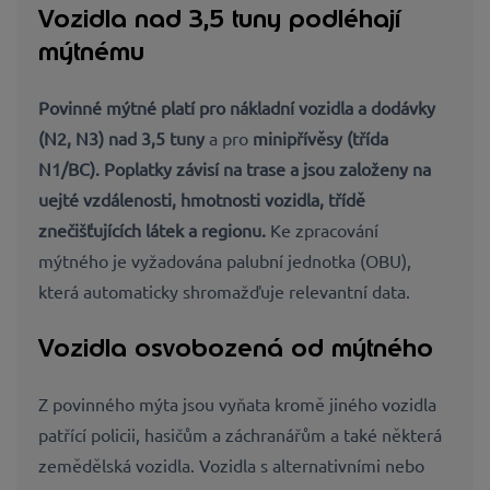
Vozidla nad 3,5 tuny podléhají
mýtnému
Povinné mýtné platí pro
nákladní vozidla a dodávky
(N2, N3) nad 3,5
tuny
a pro
minipřívěsy (třída
N1/BC). Poplatky závisí na
trase a jsou založeny na
uejté vzdálenosti,
hmotnosti vozidla, třídě
znečišťujících látek
a
regionu
.
Ke zpracování
mýtného je vyžadována palubní jednotka (OBU),
která automaticky shromažďuje relevantní data.
Vozidla osvobozená od mýtného
Z povinného mýta jsou vyňata kromě jiného vozidla
patřící policii, hasičům a záchranářům a také některá
zemědělská vozidla. Vozidla s alternativními nebo