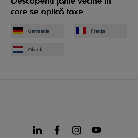
Descoperiți țările vecine în
care se aplică taxe
Germania
Franța
Olanda