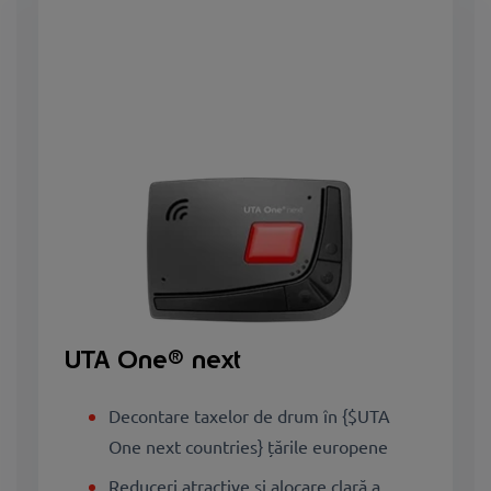
UTA One® next
Decontare taxelor de drum în {$UTA
One next countries} țările europene
Reduceri atractive și alocare clară a