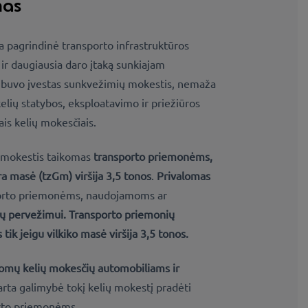
mas
a pagrindinė
transporto infrastruktūros
ir daugiausia daro įtaką
sunkiajam
 buvo įvestas
sunkvežimių mokestis, nemaža
 kelių statybos, eksploatavimo ir priežiūros
is kelių mokesčiais.
o mokestis taikomas
transporto priemonėms,
dra masė (tzGm)
viršija 3,5 tonos
.
Privalomas
orto priemonėms, naudojamoms ar
ių pervežimui.
Transporto priemonių
s
tik jeigu
vilkiko masė viršija 3,5 tonos
.
lomų kelių mokesčių
automobiliams ir
tarta galimybė
tokį kelių mokestį pradėti
orto priemonėms.