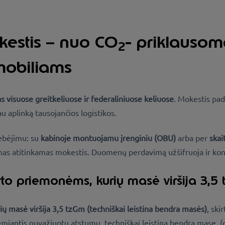
estis – nuo CO
- priklausom
2
mobiliams
visuose greitkeliuose ir federaliniuose keliuose
. Mokestis pade
au aplinką tausojančios logistikos.
ebėjimu: su
kabinoje montuojamu įrenginiu (OBU)
arba per
ska
amas atitinkamas mokestis. Duomenų perdavimą užšifruoja ir ko
to priemonėms, kurių masė viršija 3,5 
rių masė viršija 3,5 tzGm (techniškai leistina bendra masės)
,
skir
miantis nuvažiuotu atstumu, techniškai leistina bendra mase (