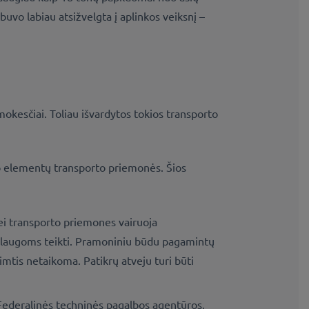
buvo labiau atsižvelgta į aplinkos veiksnį –
okesčiai. Toliau išvardytos tokios transporto
kuro elementų transporto priemonės. Šios
ei transporto priemones vairuoja
paslaugoms teikti. Pramoniniu būdu pagamintų
mtis netaikoma. Patikrų atveju turi būti
 Federalinės techninės pagalbos agentūros,