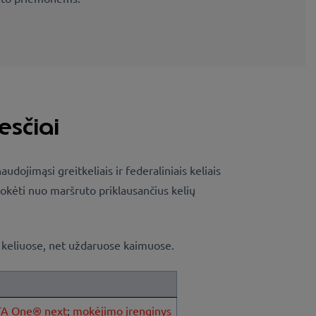
esčiai
jimąsi greitkeliais ir federaliniais keliais
mokėti nuo maršruto priklausančius kelių
ose keliuose, net uždaruose kaimuose.
TA One® next
;
mokėjimo įrenginys