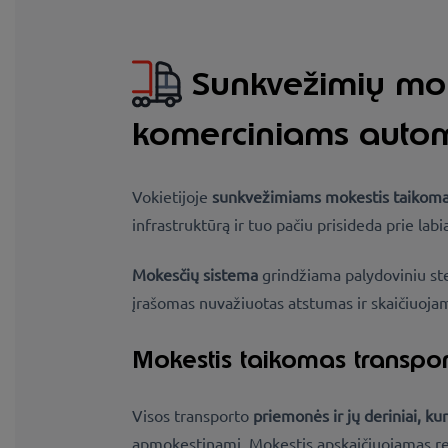
Sunkvežimių mok
komerciniams auto
Vokietijoje
sunkvežimiams mokestis taikomas 
infrastruktūrą ir tuo pačiu prisideda prie labi
Mokesčių sistema
grindžiama palydoviniu st
įrašomas nuvažiuotas atstumas ir skaičiuoj
Mokestis taikomas transpor
Visos transporto
priemonės ir jų deriniai, ku
apmokestinami. Mokestis apskaičiuojamas re