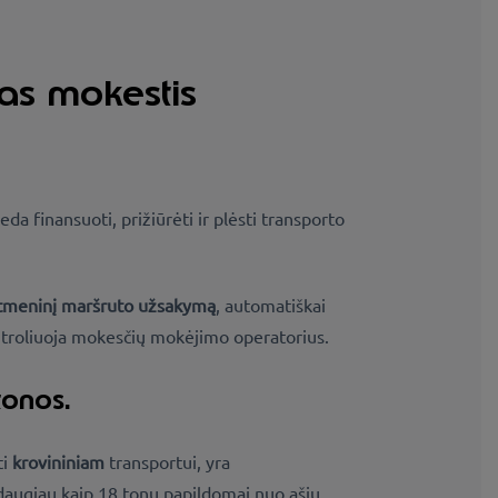
as mokestis
da finansuoti, prižiūrėti ir plėsti transporto
itmeninį maršruto užsakymą
, automatiškai
ntroliuoja mokesčių mokėjimo operatorius.
tonos.
ti
krovininiam
transportui, yra
daugiau kaip 18 tonų papildomai nuo ašių