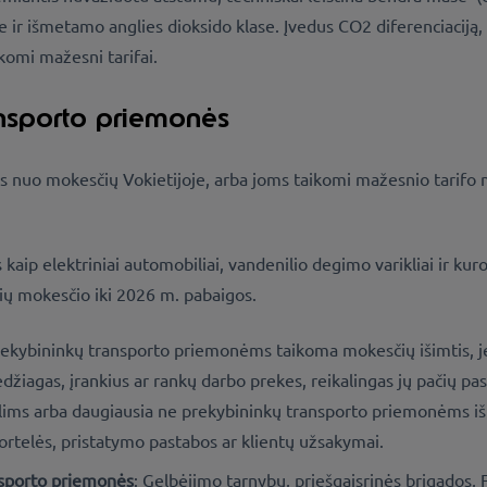
e ir išmetamo anglies dioksido klase. Įvedus CO2 diferenciaciją, 
omi mažesni tarifai.
ansporto priemonės
s nuo mokesčių Vokietijoje, arba joms taikomi mažesnio tarifo m
s kaip elektriniai automobiliai, vandenilio degimo varikliai ir 
ių mokesčio iki 2026 m. pabaigos.
rekybininkų transporto priemonėms taikoma mokesčių išimtis, j
edžiagas, įrankius ar rankų darbo prekes, reikalingas jų pačių 
lims arba daugiausia ne prekybininkų transporto priemonėms iši
ortelės, pristatymo pastabos ar klientų užsakymai.
nsporto priemonės
: Gelbėjimo tarnybų, priešgaisrinės brigados,