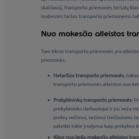
skaičiaus), transporto priemonės teršalų klas
mažesnės taršos transporto priemonėms taik
Nuo mokesčio atleistos tr
Tam tikros transporto priemonės yra atleisto
priemonės:
Netaršios transporto priemonės
, tokio
transporto priemonės atleistos nuo kel
Prekybininkų transporto priemonės
: P
prekybininko darbuotojai ir jos veža m
prekių vežimui, vežimui trečiosioms ša
pateikti tokie įrodymai kaip prekybos k
Kitos nuo kelių mokesčio atleistos tra