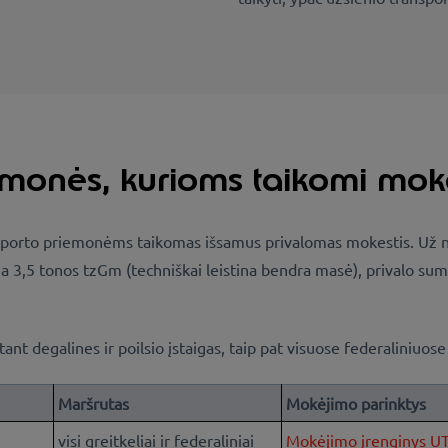
emonės, kurioms taikomi mok
orto priemonėms taikomas išsamus privalomas mokestis. Už naudo
ja 3,5 tonos tzGm (techniškai leistina bendra masė), privalo su
tant degalines ir poilsio įstaigas, taip pat visuose federaliniu
Maršrutas
Mokėjimo parinktys
visi greitkeliai ir federaliniai
Mokėjimo įrenginys U