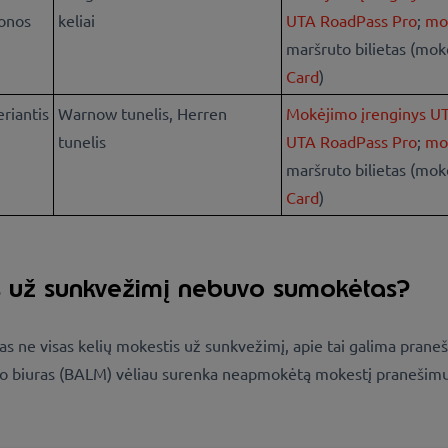
tonos
keliai
UTA RoadPass Pro
;
mok
maršruto bilietas (mok
Card
)
eriantis
Warnow tunelis, Herren
Mokėjimo įrenginys U
tunelis
UTA RoadPass Pro
;
mok
maršruto bilietas (mok
Card
)
tis už sunkvežimį nebuvo sumokėtas?
ne visas kelių mokestis už sunkvežimį, apie tai galima pranešti
umo biuras (BALM) vėliau surenka neapmokėtą mokestį pranešimu,