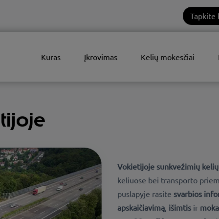
Tapkite 
Kuras
Įkrovimas
Kelių mokesčiai
ijoje
Vokietijoje sunkvežimių kelių
keliuose bei transporto priem
puslapyje rasite
svarbios inf
apskaičiavimą
,
išimtis
ir
moka