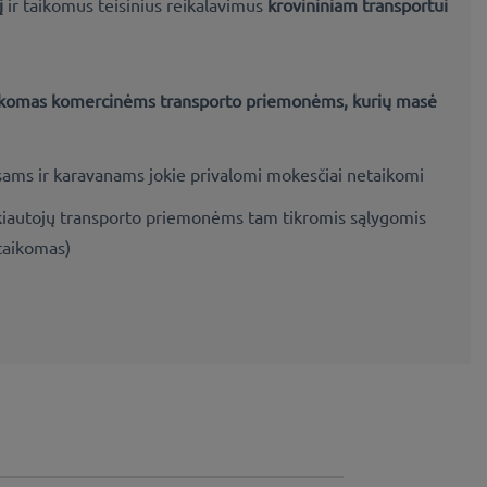
į
ir taikomus teisinius reikalavimus
krovininiam transportui
ikomas komercinėms transporto priemonėms, kurių masė
ams ir karavanams jokie privalomi mokesčiai netaikomi
kiautojų transporto priemonėms tam tikromis sąlygomis
taikomas)