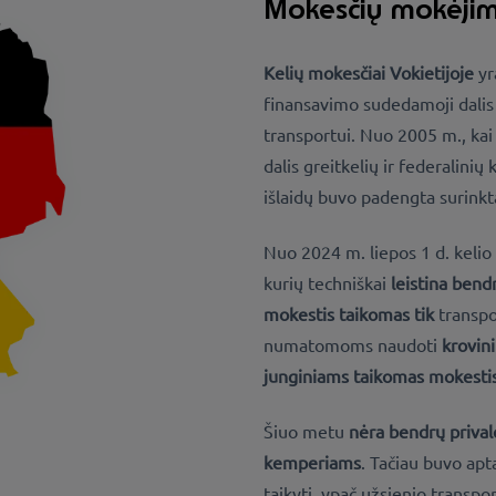
Mokesčių mokėji
Kelių mokesčiai Vokietijoje
yr
finansavimo sudedamoji dalis
transportui
. Nuo 2005 m., kai
dalis greitkelių ir federalinių
išlaidų buvo
padengta surinkta
Nuo 2024 m. liepos 1 d. keli
kurių techniškai
leistina ben
mokestis taikomas tik
transp
numatomoms naudoti
krovin
junginiams taikomas mokesti
Šiuo metu
nėra bendrų priva
kemperiams
. Tačiau buvo ap
taikyti, ypač užsienio transp