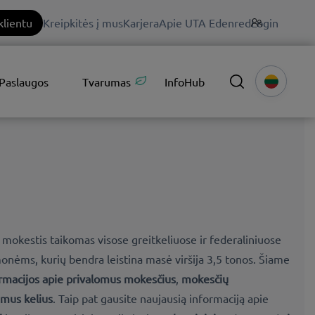
klientu
Kreipkitės į mus
Karjera
Apie UTA Edenred
Login
Paslaugos
Tvarumas
InfoHub
mokestis taikomas visose greitkeliuose ir federaliniuose
onėms, kurių bendra leistina masė viršija 3,5 tonos. Šiame
ormacijos apie privalomus mokesčius
,
mokesčių
mus kelius
. Taip pat gausite naujausią informaciją apie