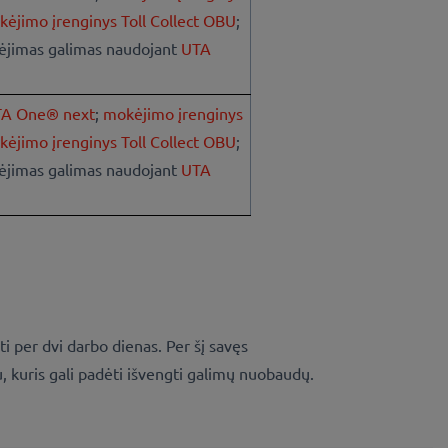
ėjimo įrenginys Toll Collect OBU
;
ėjimas galimas naudojant
UTA
TA One® next
;
mokėjimo įrenginys
ėjimo įrenginys Toll Collect OBU
;
ėjimas galimas naudojant
UTA
 per dvi darbo dienas. Per šį savęs
 kuris gali padėti išvengti galimų nuobaudų.