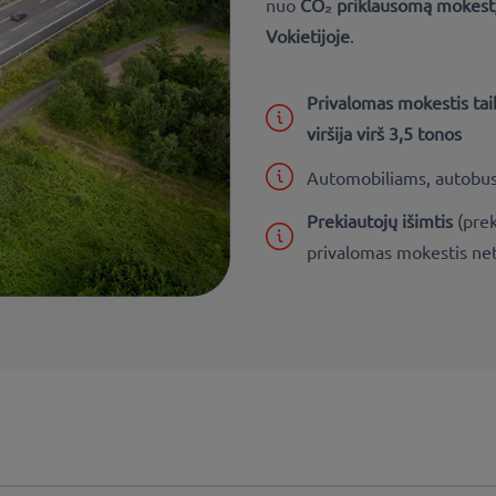
nuo
CO₂ priklausomą mokest
Vokietijoje
.
Privalomas mokestis ta
viršija virš 3,5 tonos
Automobiliams, autobus
Prekiautojų išimtis
(pre
privalomas mokestis ne