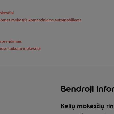
okesčiai
usomas mokestis komerciniams automobiliams
 sprendimais
riose taikomi mokesčiai
Bendroji info
Kelių mokesčių ri