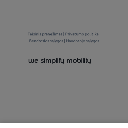
Teisinis pranešimas |
Privatumo politika
|
Bendrosios sąlygos
|
Naudotojo sąlygos
we simplify mobility