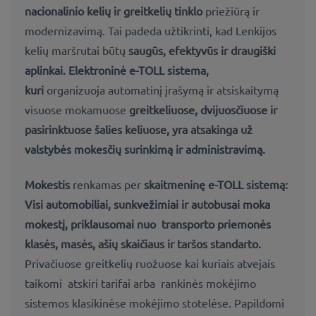
nacionalinio kelių ir greitkelių tinklo
priežiūrą ir
modernizavimą. Tai padeda užtikrinti, kad Lenkijos
kelių maršrutai būtų
saugūs, efektyvūs ir draugiški
aplinkai. Elektroninė
e-TOLL sistema
,
kuri
organizuoja automatinį įrašymą ir atsiskaitymą
visuose mokamuose
greitkeliuose, dvijuosčiuose ir
pasirinktuose šalies keliuose, yra atsakinga už
valstybės mokesčių surinkimą ir administravimą.
Mokestis
renkamas per
skaitmeninę e-TOLL sistemą:
Visi
automobiliai, sunkvežimiai ir autobusai
moka
mokestį, priklausomai nuo
transporto priemonės
klasės, masės, ašių skaičiaus ir taršos standarto
.
Privačiuose greitkelių ruožuose kai kuriais atvejais
taikomi atskiri tarifai arba rankinės mokėjimo
sistemos klasikinėse mokėjimo stotelėse. Papildomi