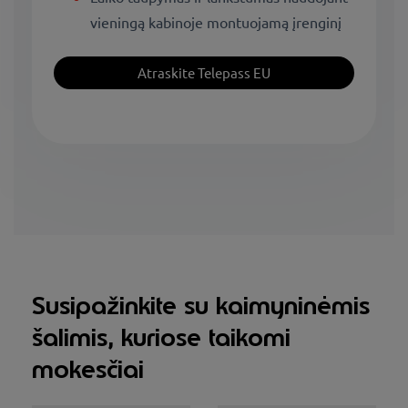
vieningą kabinoje montuojamą įrenginį
Atraskite Telepass EU
Susipažinkite su kaimyninėmis
šalimis, kuriose taikomi
mokesčiai