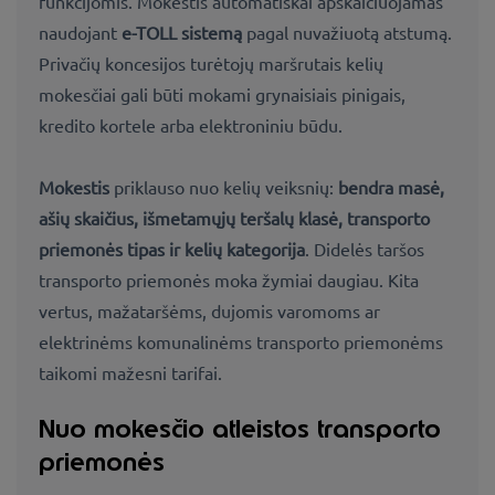
funkcijomis. Mokestis automatiškai apskaičiuojamas
naudojant
e-TOLL sistemą
pagal nuvažiuotą atstumą.
Privačių koncesijos turėtojų maršrutais kelių
mokesčiai gali būti mokami grynaisiais pinigais,
kredito kortele arba elektroniniu būdu.
Mokestis
priklauso nuo kelių veiksnių:
bendra masė,
ašių skaičius, išmetamųjų teršalų klasė, transporto
priemonės tipas ir kelių kategorija
. Didelės taršos
transporto priemonės moka žymiai daugiau. Kita
vertus, mažataršėms, dujomis varomoms ar
elektrinėms komunalinėms transporto priemonėms
taikomi mažesni tarifai.
Nuo mokesčio atleistos transporto
priemonės