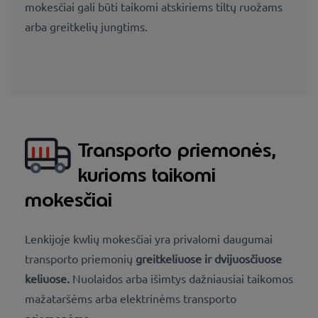
mokesčiai gali būti taikomi atskiriems tiltų ruožams
arba greitkelių jungtims.
Transporto priemonės,
kurioms taikomi
mokesčiai
Lenkijoje kwlių mokesčiai yra privalomi
daugumai
transporto priemonių
greitkeliuose ir dvijuosčiuose
keliuose.
Nuolaidos arba išimtys dažniausiai taikomos
mažataršėms arba elektrinėms transporto
priemonėms.