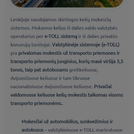
Lenkijoje naudojamos skirtingos kelių mokesčių
sistemos. Mokamus kelius iš dalies valdo valstybės
operatorius per
e-TOLL sistemą
ir iš dalies privatūs
koncesijų turėtojai.
Valstybinėje sistemoje (e-TOLL)
yra
privalomas mokestis už transporto priemones ir
transporto priemonių junginius, kurių masė viršija 3,5
tonos, taip pat autobusams
greitkeliuose,
dvijuosčiuose keliuose ir tam tikruose
nacionaliniuose dvijuosčiuose keliuose.
Privačiai
valdomuose keliuose kelių mokestis taikomas
visoms
transporto
priemonėms.
.
Mokesčiai už automobilius, sunkvežimius ir
autobusus
– valstybiniuose e-TOLL maršrutuose