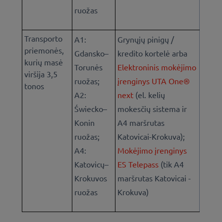
ruožas
Transporto
A1:
Grynųjų pinigų /
priemonės,
Gdansko–
kredito kortelė arba
kurių masė
Torunės
Elektroninis mokėjimo
viršija 3,5
ruožas;
įrenginys UTA One®
tonos
A2:
next
(el. kelių
Świecko–
mokesčių sistema ir
Konin
A4 maršrutas
ruožas;
Katovicai-Krokuva);
A4:
Mokėjimo įrenginys
Katovicų–
ES Telepass
(tik A4
Krokuvos
maršrutas Katovicai -
ruožas
Krokuva)