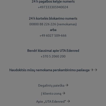
24 h pagalbos kelyje numeris
+497333305940024
24 h kortelės blokavimo numeris
00800 88 226 226 (nemokamas)
arba
+49 6027 509-666
Bendri klausimai apie UTA Edenred
+370 5 2060 200
Naudokitės mūsų nemokama perskambinimo paslauga
Degalinių paieška
Į kliento zoną
Apie „UTA Edenred“