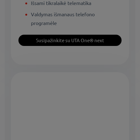
Išsami tikralaikė telematika
Valdymas išmanaus telefono
programėle
Susipažinkite su UTA One® next