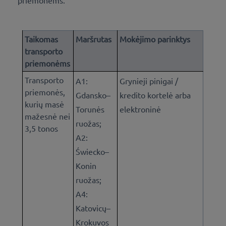
Taikomas
Maršrutas
Mokėjimo parinktys
transporto
priemonėms
Transporto
A1:
Grynieji pinigai /
priemonės,
Gdansko–
kredito kortelė arba
kurių masė
Torunės
elektroninė
mažesnė nei
ruožas;
3,5 tonos
A2:
Świecko–
Konin
ruožas;
A4:
Katovicų–
Krokuvos