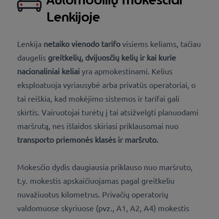
Lenkijoje
Lenkija
netaiko vienodo tarifo
visiems keliams, tačiau
daugelis
greitkelių, dvijuosčių kelių ir kai kurie
nacionaliniai keliai
yra apmokestinami. Kelius
eksploatuoja vyriausybė arba privatūs operatoriai, o
tai reiškia, kad mokėjimo sistemos ir tarifai gali
skirtis. Vairuotojai turėtų į tai atsižvelgti planuodami
maršrutą, nes išlaidos skiriasi priklausomai nuo
transporto priemonės klasės ir
maršruto.
Mokesčio dydis daugiausia priklauso nuo maršruto,
t.y. mokestis apskaičiuojamas pagal greitkeliu
nuvažiuotus kilometrus. Privačių operatorių
valdomuose skyriuose (pvz., A1, A2, A4) mokestis