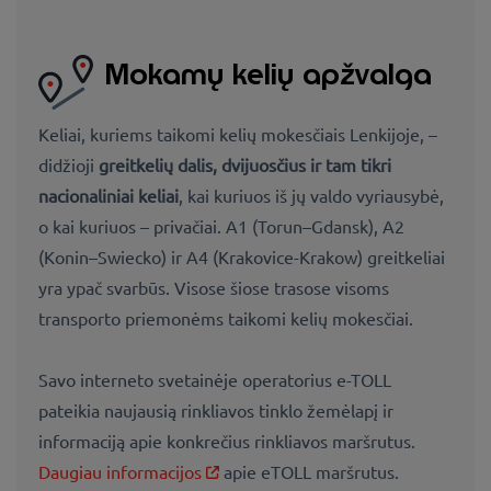
Mokamų kelių apžvalga
Keliai, kuriems taikomi kelių mokesčiais Lenkijoje, –
didžioji
greitkelių dalis, dvijuosčius ir tam tikri
nacionaliniai keliai
, kai kuriuos iš jų valdo vyriausybė,
o kai kuriuos – privačiai. A1 (Torun–Gdansk), A2
(Konin–Swiecko) ir A4 (Krakovice-Krakow) greitkeliai
yra ypač svarbūs. Visose šiose trasose visoms
transporto priemonėms taikomi kelių mokesčiai.
Savo interneto svetainėje operatorius e-TOLL
pateikia naujausią rinkliavos tinklo žemėlapį ir
informaciją apie konkrečius rinkliavos maršrutus.
Daugiau informacijos
apie eTOLL maršrutus.