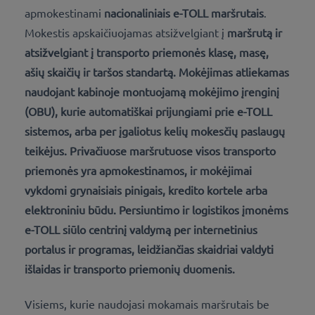
apmokestinami
nacionaliniais e-TOLL maršrutais
.
Mokestis apskaičiuojamas atsižvelgiant į
maršrutą ir
atsižvelgiant į
transporto priemonės klasę, masę,
ašių skaičių ir taršos standartą.
Mokėjimas atliekamas
naudojant
kabinoje montuojamą mokėjimo įrenginį
(OBU),
kurie automatiškai prijungiami prie e-TOLL
sistemos, arba per
įgaliotus kelių mokesčių paslaugų
teikėjus
. Privačiuose maršrutuose visos transporto
priemonės yra apmokestinamos, ir mokėjimai
vykdomi grynaisiais pinigais, kredito kortele arba
elektroniniu būdu. Persiuntimo ir logistikos įmonėms
e-TOLL siūlo centrinį valdymą per internetinius
portalus ir programas, leidžiančias skaidriai valdyti
išlaidas ir transporto priemonių duomenis.
Visiems, kurie naudojasi mokamais maršrutais be