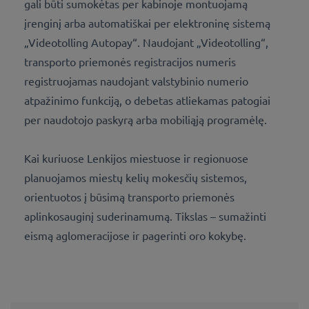
gali būti sumokėtas per kabinoje montuojamą
įrenginį arba automatiškai per elektroninę sistemą
„Videotolling Autopay“. Naudojant „Videotolling“,
transporto priemonės registracijos numeris
registruojamas naudojant valstybinio numerio
atpažinimo funkciją, o debetas atliekamas patogiai
per naudotojo paskyrą arba mobiliąją programėlę.
Kai kuriuose Lenkijos miestuose ir regionuose
planuojamos miestų kelių mokesčių sistemos,
orientuotos į būsimą transporto priemonės
aplinkosauginį suderinamumą. Tikslas – sumažinti
eismą aglomeracijose ir pagerinti oro kokybę.