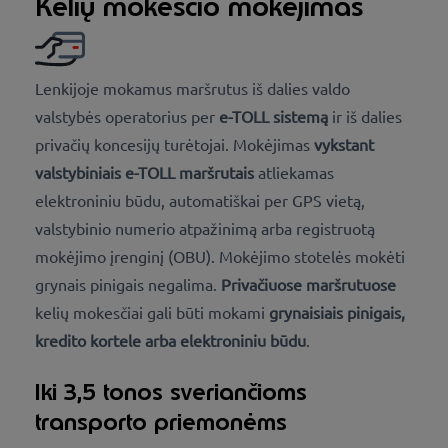
Kelių mokesčio mokėjimas
Lenkijoje mokamus maršrutus iš dalies valdo
valstybės operatorius per
e-TOLL sistemą
ir iš dalies
privačių koncesijų turėtojai. Mokėjimas
vykstant
valstybiniais e-TOLL maršrutais
atliekamas
elektroniniu būdu, automatiškai per GPS vietą,
valstybinio numerio atpažinimą arba registruotą
mokėjimo įrenginį (OBU). Mokėjimo stotelės mokėti
grynais pinigais negalima.
Privačiuose maršrutuose
kelių mokesčiai gali būti mokami
grynaisiais pinigais,
kredito kortele arba elektroniniu būdu
.
Iki 3,5 tonos sveriančioms
transporto priemonėms