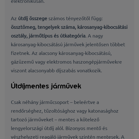
elektronikusan.
Az
útdíj összege
számos tényezőtől függ:
össztömeg, tengelyek száma, károsanyag-kibocsátási
osztály, járműtípus és útkategória
. A nagy
károsanyag-kibocsátású járművek jelentősen többet
fizetnek. Az alacsony károsanyag-kibocsátású,
gázüzemű vagy elektromos haszongépjárművekre
viszont alacsonyabb díjszabás vonatkozik.
Útdíjmentes járművek
Csak néhány járműcsoport – beleértve a
rendőrséghez, tűzoltósághoz vagy katonasághoz
tartozó járműveket – mentes a kötelező
lengyelországi útdíj alól. Bizonyos mentő és
vészhelyzeti reagáló járművek szintén mentesek. A