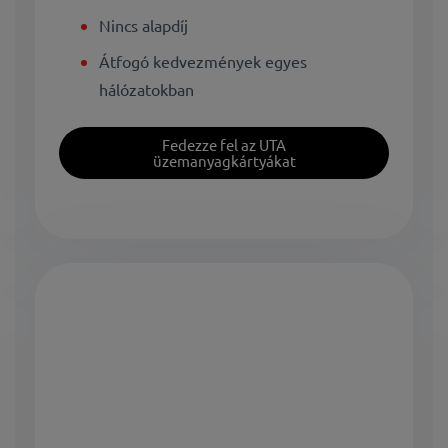
Nincs alapdíj
Átfogó kedvezmények egyes
hálózatokban
Fedezze fel az UTA
üzemanyagkártyákat