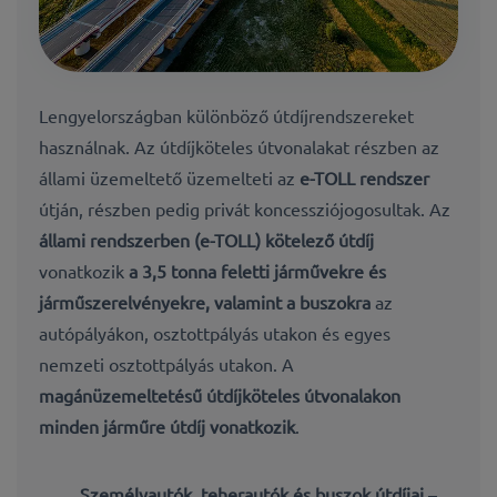
Lengyelországban különböző útdíjrendszereket
használnak. Az útdíjköteles útvonalakat részben az
állami üzemeltető üzemelteti az
e-TOLL rendszer
útján, részben pedig privát koncessziójogosultak.
Az
állami rendszerben (e-TOLL) kötelező útdíj
vonatkozik
a 3,5 tonna feletti járművekre és
járműszerelvényekre, valamint a buszokra
az
autópályákon, osztottpályás utakon és egyes
nemzeti osztottpályás utakon.
A
magánüzemeltetésű útdíjköteles útvonalakon
minden járműre
útdíj vonatkozik
.
Személyautók, teherautók és buszok útdíjai
–