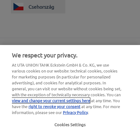
Csehország
We respect your privacy.
At UTA UNION TANK Eckstein GmbH & Co. KG, we use
various cookies on our website: technical cookies, cookies
for marketing purposes (in particular for personalized
advertising), and cookies for analytical purposes. In
general, you can visit our website without cookies being set,
with the exception of technically necessary cookies. You can
view and change your current settings here
at any time. You
have the
right to revoke your consent
at any time. For more
information, please see our
Privacy Policy
.
24 órás autómentő szám
00800 - 88 27 37 84 (ingyenes)
Cookies Settings
24 órás, kártyaletiltás esetén hívható szám