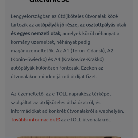
Lengyelországban az útdíjköteles útvonalak közé
tartozik az
autópályák jó része, az osztottpályás utak
és egyes nemzeti utak
, amelyek közül néhányat a
kormány üzemeltet, néhányat pedig
magánüzemeltetők. Az A1 (Torun–Gdansk), A2
(Konin–Swiecko) és A4 (Krakowice-Krakkó)
autópályák különösen fontosak. Ezeken az
útvonalakon minden jármű útdíjat fizet.
Az üzemeltető, az e-TOLL naprakész térképet
szolgáltat az útdíjköteles úthálózatról, és
információkat ad konkrét útvonalakról a webhelyén.
További információk
az eTOLL útvonalakról.