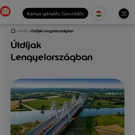
Kártya igénylés-Szerződés
Útdíj
Útdíjak Lengyelországban
Útdíjak
Lengyelországban