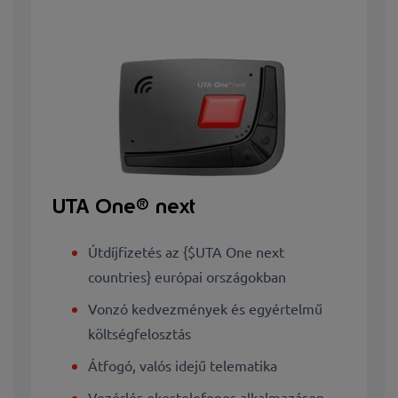
UTA One® next
Útdíjfizetés az {$UTA One next
countries} európai országokban
Vonzó kedvezmények és egyértelmű
költségfelosztás
Átfogó, valós idejű telematika
Vezérlés okostelefonos alkalmazáson