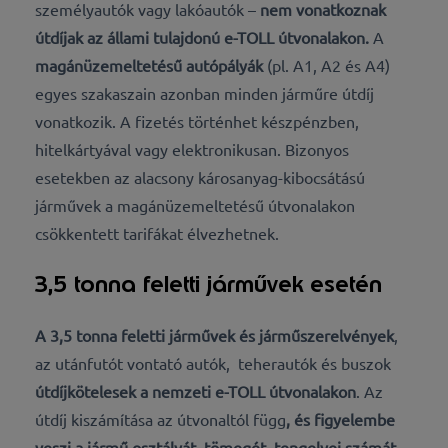
személyautók vagy lakóautók –
nem vonatkoznak
útdíjak az állami tulajdonú e-TOLL útvonalakon.
A
magánüzemeltetésű autópályák
(pl. A1, A2 és A4)
egyes szakaszain azonban minden járműre útdíj
vonatkozik. A fizetés történhet készpénzben,
hitelkártyával vagy elektronikusan. Bizonyos
esetekben az alacsony károsanyag-kibocsátású
járművek a magánüzemeltetésű útvonalakon
csökkentett tarifákat élvezhetnek.
3,5 tonna feletti járművek esetén
A 3,5 tonna feletti járművek és járműszerelvények
,
az utánfutót vontató autók, teherautók és buszok
útdíjkötelesek a nemzeti e-TOLL útvonalakon
. Az
útdíj kiszámítása az útvonaltól függ
, és figyelembe
veszi a
jármű osztályát, tömegét, tengelyei számát