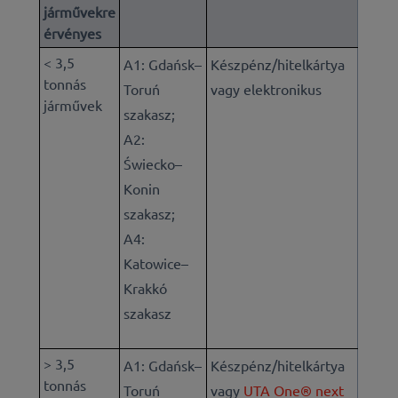
járművekre
érvényes
< 3,5
A1: Gdańsk–
Készpénz/hitelkártya
tonnás
Toruń
vagy elektronikus
járművek
szakasz;
A2:
Świecko–
Konin
szakasz;
A4:
Katowice–
Krakkó
szakasz
> 3,5
A1: Gdańsk–
Készpénz/hitelkártya
tonnás
Toruń
vagy
UTA One® next