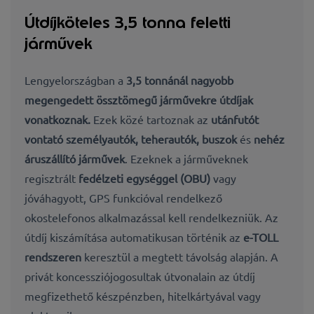
Útdíjköteles 3,5 tonna feletti
járművek
Lengyelországban a
3,5 tonnánál nagyobb
megengedett össztömegű járművekre útdíjak
vonatkoznak.
Ezek közé tartoznak az
utánfutót
vontató személyautók,
teherautók, buszok
és
nehéz
áruszállító járművek
. Ezeknek a járműveknek
regisztrált
fedélzeti egységgel (OBU)
vagy
jóváhagyott, GPS funkcióval rendelkező
okostelefonos alkalmazással kell rendelkezniük. Az
útdíj kiszámítása automatikusan történik az
e-TOLL
rendszeren
keresztül a megtett távolság alapján. A
privát koncessziójogosultak útvonalain az útdíj
megfizethető készpénzben, hitelkártyával vagy