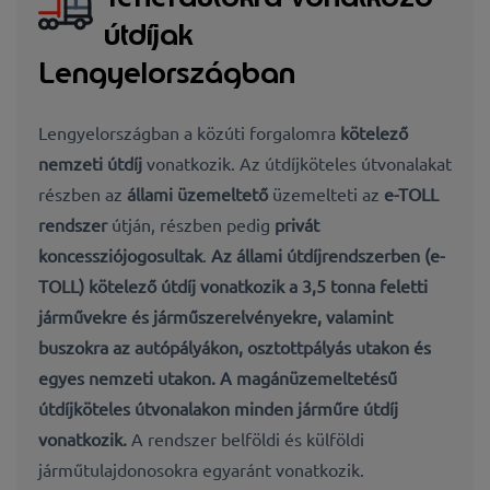
útdíjak
Lengyelországban
Lengyelországban a közúti forgalomra
kötelező
nemzeti útdíj
vonatkozik. Az útdíjköteles útvonalakat
részben az
állami üzemeltető
üzemelteti az
e-TOLL
rendszer
útján, részben pedig
privát
koncessziójogosultak
.
Az állami útdíjrendszerben (e-
TOLL) kötelező útdíj vonatkozik a 3,5 tonna feletti
járművekre és járműszerelvényekre, valamint
buszokra az autópályákon, osztottpályás utakon és
egyes nemzeti utakon. A magánüzemeltetésű
útdíjköteles útvonalakon minden járműre útdíj
vonatkozik.
A rendszer belföldi és külföldi
járműtulajdonosokra egyaránt vonatkozik.