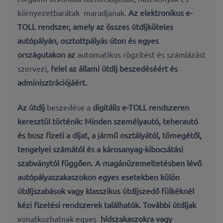
környezetbarátak
maradjanak.
Az elektronikus
e-
TOLL rendszer
, amely az összes útdíjköteles
autópályán, osztottpályás úton és egyes
országutakon az
automatikus rögzítést és számlázást
szervezi
,
felel az állami útdíj beszedéséért és
adminisztrációjáért.
Az útdíj
beszedése a
digitális e-TOLL rendszeren
keresztül történik: Minden
személyautó, teherautó
és busz
fizeti a díjat, a j
ármű osztályától, tömegétől,
tengelyei számától és a károsanyag-kibocsátási
szabványtól
függően. A magánüzemeltetésben lévő
autópályaszakaszokon egyes esetekben
külön
útdíjszabások
vagy
klasszikus útdíjszedő fülkéknél
kézi fizetési rendszerek
találhatók. További útdíjak
vonatkozhatnak egyes
hídszakaszokra vagy