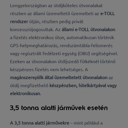
Lengyelországban az útdíjköteles útvonalakat
részben az állami üzemeltető üzemelteti az
e-TOLL
rendszer
útján, részben pedig privát
koncessziójogosultak. Az
állami e-TOLL útvonalakon
a fizetés elektronikus úton, automatikusan történik
GPS-helymeghatározás, rendszámtábla-felismerés
vagy regisztrált fedélzeti egység (OBU) segítségével.
Ezeken az útvonalakon útdíjszedő fülkéknél történő
készpénzes fizetés nem lehetséges. A
magánszereplők által üzemeltetett útvonalakon
az
útdíj megfizethető
készpénzben, hitelkártyával vagy
elektronikusan
.
3,5 tonna alatti járművek esetén
A 3,5 tonna alatti járművekre
– mint például a