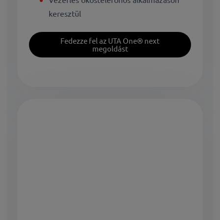
keresztül
Fedezze fel az UTA One® next
megoldást