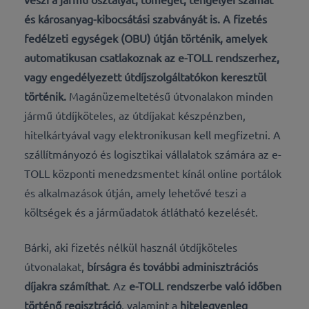
és károsanyag-kibocsátási szabványát is.
A fizetés
fedélzeti egységek (OBU)
útján történik, amelyek
automatikusan csatlakoznak az e-TOLL rendszerhez,
vagy
engedélyezett útdíjszolgáltatókon
keresztül
történik.
Magánüzemeltetésű útvonalakon minden
jármű útdíjköteles, az útdíjakat készpénzben,
hitelkártyával vagy elektronikusan kell megfizetni. A
szállítmányozó és logisztikai vállalatok számára az e-
TOLL központi menedzsmentet kínál online portálok
és alkalmazások útján, amely lehetővé teszi a
költségek és a járműadatok átlátható kezelését.
Bárki, aki fizetés nélkül használ útdíjköteles
útvonalakat,
bírságra és további adminisztrációs
díjakra számíthat
. Az
e-TOLL rendszerbe való időben
történő regisztráció
, valamint a
hitelegyenleg