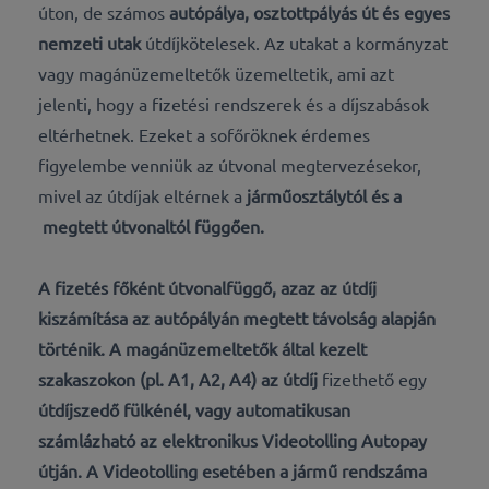
úton, de számos
autópálya, osztottpályás út és egyes
nemzeti utak
útdíjkötelesek. Az utakat a kormányzat
vagy magánüzemeltetők üzemeltetik, ami azt
jelenti, hogy a fizetési rendszerek és a díjszabások
eltérhetnek. Ezeket a sofőröknek érdemes
figyelembe venniük az útvonal megtervezésekor,
mivel az útdíjak eltérnek a
járműosztálytól és a
megtett útvonaltól függően.
A fizetés főként
útvonalfüggő,
azaz az útdíj
kiszámítása az autópályán megtett távolság alapján
történik. A
magánüzemeltetők
által kezelt
szakaszokon (pl. A1, A2, A4) az útdíj
fizethető egy
útdíjszedő fülkénél, vagy automatikusan
számlázható az
elektronikus Videotolling Autopay
útján. A Videotolling esetében a jármű rendszáma