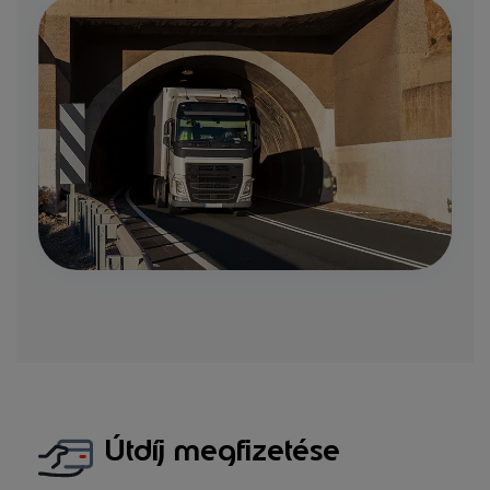
Útdíj megfizetése