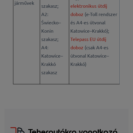
járművek
szakasz;
elektronikus útdíj
A2:
doboz
(e-Toll rendszer
Świecko–
és A4-es útvonal
Konin
Katowice–Krakkó);
szakasz;
Telepass EU útdíj
A4:
doboz
(csak A4-es
Katowice–
útvonal Katowice–
Krakkó
Krakkó)
szakasz
Teherautókra vonatkozó