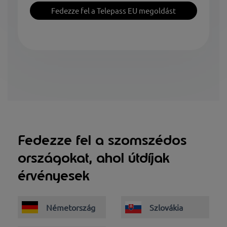
Fedezze fel a Telepass EU megoldást
Fedezze fel a szomszédos
országokat, ahol útdíjak
érvényesek
Németország
Szlovákia