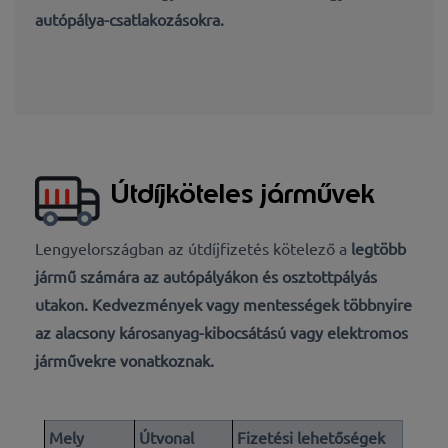
autópálya-csatlakozásokra.
Útdíjköteles járművek
Lengyelországban az útdíjfizetés kötelező
a
legtöbb
jármű számára az
autópályákon és osztottpályás
utakon
. Kedvezmények vagy mentességek többnyire
az alacsony károsanyag-kibocsátású vagy elektromos
járművekre vonatkoznak.
Mely
Útvonal
Fizetési lehetőségek