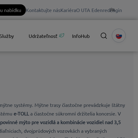
u nabídku
Kontaktujte nás
Kariéra
O UTA Edenred
Login
Služby
Udržateľnosť
InfoHub
mýtne systémy. Mýtne trasy čiastočne prevádzkuje štátny
ystému
e-TOLL
a čiastočne súkromní držitelia koncesie.
V
povinné mýto pre vozidlá a kombinácie vozidiel nad 3,5
iaľniciach, dvojprúdových vozovkách a vybraných