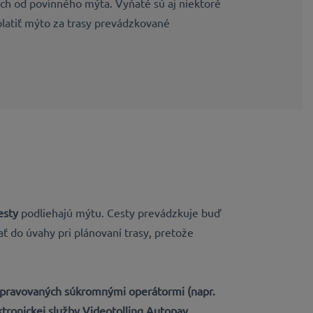
ných od povinného mýta. Vyňaté sú aj niektoré
latiť mýto za trasy prevádzkované
esty
podliehajú mýtu. Cesty prevádzkuje buď
ať do úvahy pri plánovaní trasy, pretože
 spravovaných
súkromnými operátormi
(napr.
ktronickej služby Videotolling Autopay
.