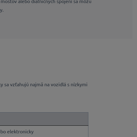
 mostov alebo diaľničných spojení sa môžu
y.
y sa vzťahujú najmä na vozidlá s nízkymi
ebo elektronicky