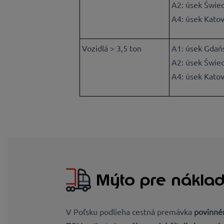
A2:
úsek Świec
A4: úsek Katov
Vozidlá > 3,5 ton
A1: úsek Gdańs
A2: úsek Świec
A4: úsek Katov
Mýto pre náklad
V Poľsku podlieha cestná premávka
povinné