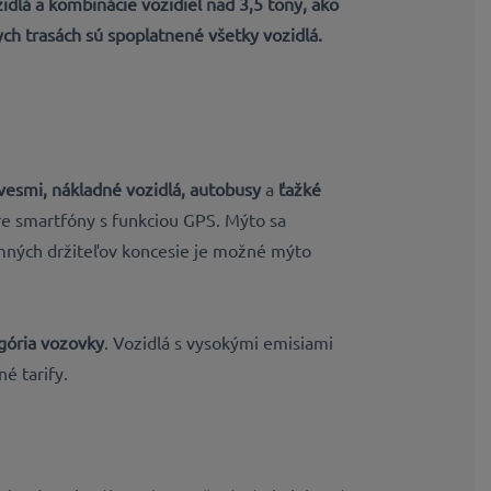
lá a kombinácie vozidiel nad 3,5 tony, ako
ch trasách sú spoplatnené všetky vozidlá.
ívesmi,
nákladné vozidlá, autobusy
a
ťažké
re smartfóny s funkciou GPS. Mýto sa
omných držiteľov koncesie je možné mýto
egória vozovky
. Vozidlá s vysokými emisiami
é tarify.