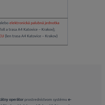
alebo
elektronická palubná jednotka
oll a trasa A4 Katovice – Krakov);
 EU
(len trasa A4 Katovice – Krakov)
tátny operátor
prostredníctvom systému
e-