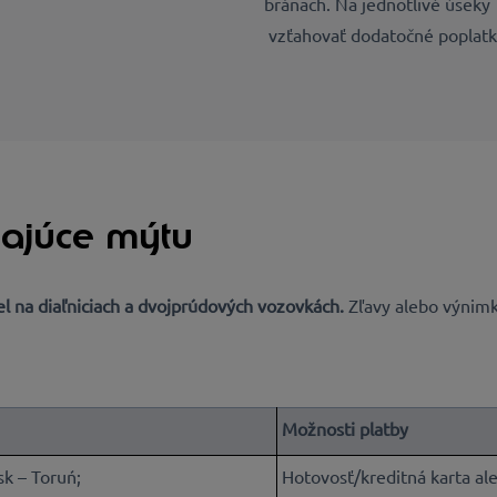
bránach. Na jednotlivé úseky
vzťahovať dodatočné poplatk
hajúce mýtu
el na
diaľniciach a dvojprúdových vozovkách
.
Zľavy alebo výnimk
Možnosti platby
k – Toruń;
Hotovosť/kreditná karta al