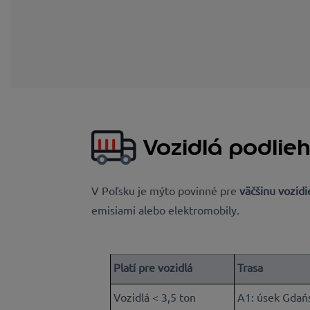
Vozidlá podlie
V Poľsku je mýto povinné
pre
väčšinu vozidi
emisiami alebo elektromobily.
Platí pre vozidlá
Trasa
Vozidlá < 3,5 ton
A1: úsek Gdańs