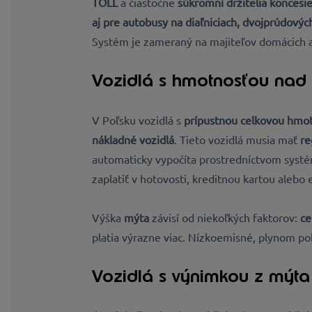
TOLL
a čiastočne
súkromní držitelia koncesi
aj pre autobusy na diaľniciach, dvojprúdový
Systém je zameraný na majiteľov domácich aj
Vozidlá s hmotnosťou nad 
V Poľsku vozidlá s
prípustnou celkovou hmot
nákladné vozidlá
. Tieto vozidlá musia mať
re
automaticky vypočíta prostredníctvom sys
zaplatiť v hotovosti, kreditnou kartou alebo 
Výška
mýta
závisí od niekoľkých faktorov:
ce
platia výrazne viac. Nízkoemisné, plynom po
Vozidlá s výnimkou z mýta