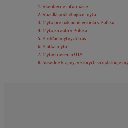
1. Všeobecné informácie
2. Vozidlá podliehajúce mýtu
3. Mýto pre nákladné vozidlá v Poľsku
4. Mýto za autá v Poľsku
5. Prehľad mýtnych trás
6. Platba mýta
7. Mýtne riešenia UTA
8. Susedné krajiny, v ktorých sa uplatňuje m