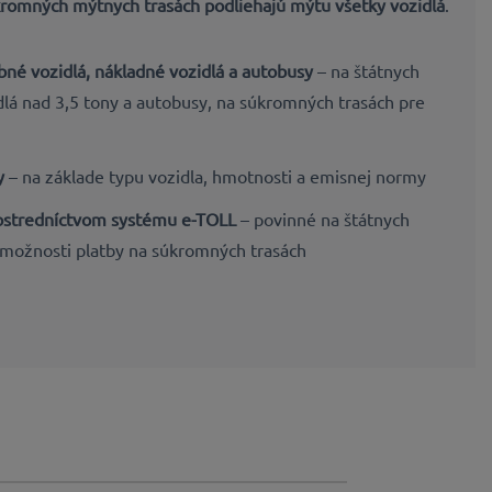
kromných mýtnych trasách
podliehajú mýtu
všetky vozidlá
.
né vozidlá, nákladné vozidlá a autobusy
– na štátnych
dlá nad 3,5 tony a autobusy, na súkromných trasách pre
y
– na základe typu vozidla, hmotnosti a emisnej normy
ostredníctvom systému e-TOLL
– povinné na štátnych
 možnosti platby na súkromných trasách