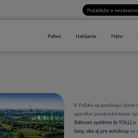
Požádejte o nezávazno
Palivo
Nabíjanie
Mýto
V Poľsku sa používajú rôzne 
operátor prostredníctvom s
štátnom systéme (e-TOLL)
je
tony, ako aj pre autobusy
na d