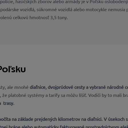
l polície, hasičských zborov alebo armády je v Poľsku oslobode
podárske vozidlá, súkromné vozidlá alebo motocykle nemusia p
volenú celkovú hmotnosť 3,5 tony.
Poľsku
sty, ale mnohé
diaľnice, dvojprúdové cesty a vybrané národné c
že platobné systémy a tarify sa môžu líšiť. Vodiči by to mali br
a
trasy.
ypočíta na základe prejdených kilometrov na diaľnici. V úsekoch
nej bráne alebo automaticky fakturované prostredníctvom
ele