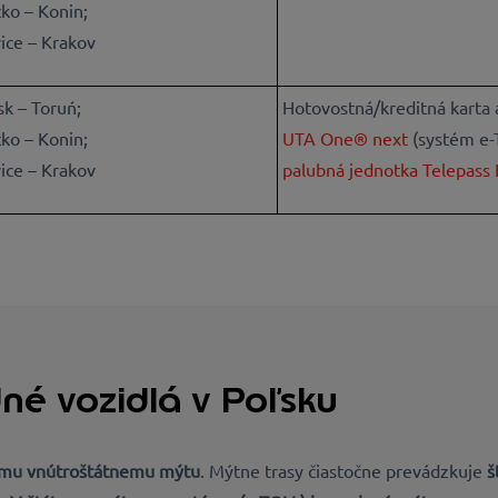
ko – Konin;
ice – Krakov
k – Toruń;
Hotovostná/kreditná karta 
ko – Konin;
UTA One® next
(systém e-T
ice – Krakov
palubná jednotka Telepass
né vozidlá v Poľsku
mu vnútroštátnemu mýtu
. Mýtne trasy čiastočne prevádzkuje
š