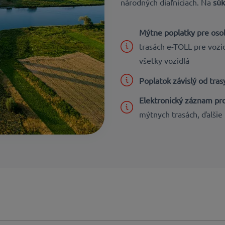
národných diaľniciach.
Na
sú
Mýtne poplatky pre osob
trasách e-TOLL pre vozi
všetky vozidlá
Poplatok závislý od tras
Elektronický záznam pr
mýtnych trasách, ďalšie