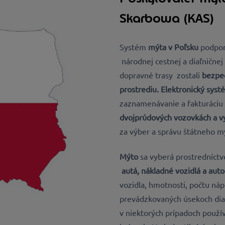
Skarbowa (KAS)
Systém
mýta v Poľsku
podpor
národnej cestnej a diaľnične
dopravné trasy
zostali
bezpeč
prostrediu. Elektronický sys
zaznamenávanie a fakturáciu
dvojprúdových vozovkách a v
za výber a správu štátneho m
Mýto
sa
vyberá prostredníct
autá, nákladné vozidlá a aut
vozidla, hmotnosti, počtu ná
prevádzkovaných úsekoch diaľ
v niektorých prípadoch použ