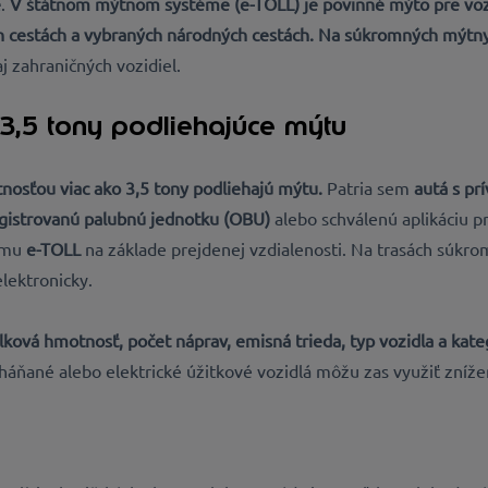
e
.
V štátnom mýtnom systéme (e-TOLL) je povinné mýto pre vozid
ch cestách a vybraných národných cestách. Na súkromných mýtny
 zahraničných vozidiel.
3,5 tony podliehajúce mýtu
nosťou viac ako 3,5 tony podliehajú mýtu.
Patria sem
autá s pr
gistrovanú palubnú jednotku (OBU)
alebo schválenú aplikáciu p
tému
e-TOLL
na základe prejdenej vzdialenosti. Na trasách súkr
elektronicky.
lková hmotnosť, počet náprav, emisná trieda, typ vozidla a kat
háňané alebo elektrické úžitkové vozidlá môžu zas využiť znížen