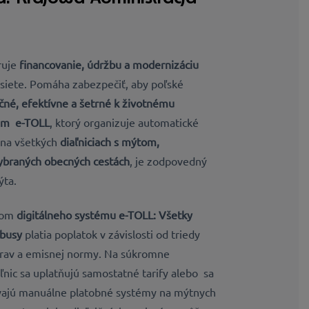
uje
financovanie, údržbu a modernizáciu
j siete. Pomáha zabezpečiť, aby poľské
né, efektívne a šetrné k životnému
tém
e-TOLL
, ktorý
organizuje automatické
 na všetkých
diaľniciach s mýtom,
ybraných obecných cestách
, je zodpovedný
ýta.
vom
digitálneho systému e-TOLL: Všetky
obusy
platia poplatok v závislosti od triedy
prav a emisnej normy. Na súkromne
nic sa uplatňujú samostatné tarify alebo sa
ívajú manuálne platobné systémy na mýtnych