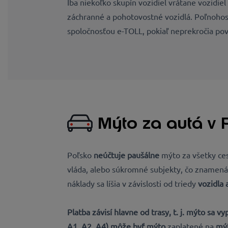
Iba niekoľko skupín vozidiel vrátane vozidie
záchranné a pohotovostné vozidlá. Poľnohos
spoločnosťou e-TOLL, pokiaľ neprekročia po
Mýto za autá v 
Poľsko
neúčtuje paušálne
mýto za všetky ce
vláda, alebo súkromné subjekty, čo znamená, 
náklady sa líšia v závislosti od triedy
vozidla 
Platba závisí hlavne od
trasy,
t. j. mýto sa v
A1, A2, A4) môže byť mýto
zaplatené na
mýt