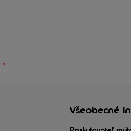
ýto
Všeobecné in
Poskytovateľ mýt