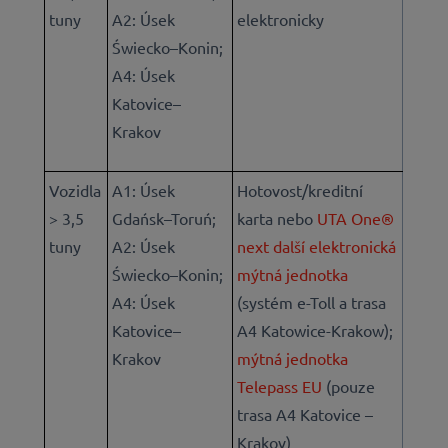
tuny
A2:
Úsek
elektronicky
Świecko–Konin;
A4: Úsek
Katovice–
Krakov
Vozidla
A1: Úsek
Hotovost/kreditní
> 3,5
Gdańsk–Toruń;
karta nebo
UTA One®
tuny
A2: Úsek
next další elektronická
Świecko–Konin;
mýtná jednotka
A4: Úsek
(systém e-Toll a trasa
Katovice–
A4 Katowice-Krakow);
Krakov
mýtná jednotka
Telepass EU
(pouze
trasa A4 Katovice –
Krakov)