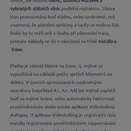
silnice, ale mnoho
dálnic, duálních vozovek a
vybraných státních silnic
podléhá mýtnému. Silnice
jsou provozovány buď vládou, nebo soukromě, což
znamená, že platební systémy a tarify se mohou lišit.
Řidiči by to měli vzít v úvahu při plánování trasy,
protože náklady se liší v závislosti na třídě
vozidla a
trase.
Platba je závislá hlavně na trase, tj. mýtné se
vypočítává na základě počtu ujetých kilometrů na
dálnici. V úsecích spravovaných soukromými
operátory (například A1, A2, A4) lze mýtné zaplatit
buď na mýtné bráně, nebo automaticky fakturovat
prostřednictvím elektronické aplikace Videotolling
Autopay. U aplikace Videotolling je registrační číslo
vozidla registrováno prostřednictvím rozpoznávání