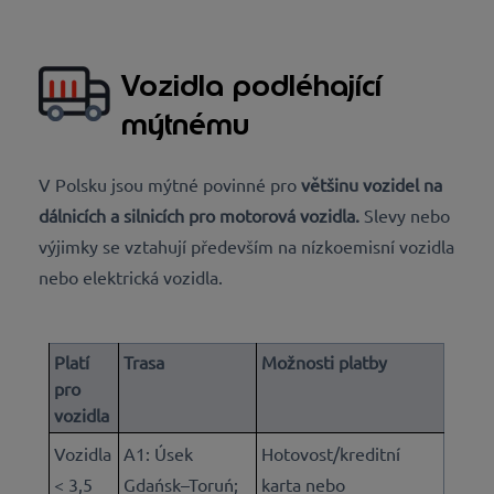
Vozidla podléhající
mýtnému
V Polsku jsou mýtné povinné
pro
většinu vozidel na
dálnicích a silnicích pro motorová vozidla
.
Slevy nebo
výjimky se vztahují především na nízkoemisní vozidla
nebo elektrická vozidla.
Platí
Trasa
Možnosti platby
pro
vozidla
Vozidla
A1: Úsek
Hotovost/kreditní
< 3,5
Gdańsk–Toruń;
karta nebo