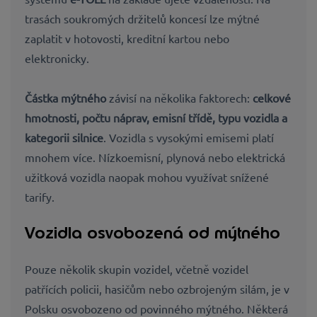
trasách soukromých držitelů koncesí lze mýtné
zaplatit v hotovosti, kreditní kartou nebo
elektronicky.
Částka mýtného
závisí na několika faktorech:
celkové
hmotnosti, počtu náprav, emisní třídě, typu vozidla a
kategorii silnice
. Vozidla s vysokými emisemi platí
mnohem více. Nízkoemisní, plynová nebo elektrická
užitková vozidla naopak mohou využívat snížené
tarify.
Vozidla osvobozená od mýtného
Pouze několik skupin vozidel, včetně vozidel
patřících policii, hasičům nebo ozbrojeným silám, je v
Polsku osvobozeno od povinného mýtného. Některá