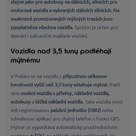
stejně jako pro autobusy na dálnicích, silnicích pro
motorová vozidla a vybraných státních silnicích. Na
soukromě provozovaných mýtných trasách jsou
zpoplatněna všechna vozidla.
Systém je určen pro
domácí i zahraniční majitele vozidel.
Vozidla nad 3,5 tuny podléhají
mýtnému
V Polsku se na vozidla s
přípustnou celkovou
hmotností vyšší než 3,5 tuny vztahuje mýtné.
Patří
sem
osobní vozidla s přívěsy,
nákladní vozidla,
autobusy
a
těžká nákladní vozidla
. Tato vozidla musí
mít registrovanou
palubní jednotku (OBU)
nebo
schválenou aplikaci pro chytrý telefon s funkcí GPS.
Mýtné se vypočítává automaticky prostřednictvím
systému
e-TOLL
na základě ujeté vzdálenosti. Na