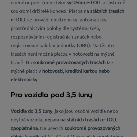
operátor prostřednictvím
systému e-TOLL
a částečně
soukromí držitelé koncesí. Platba na
státních trasách
e-TOLL
se provádí elektronicky, automaticky
prostřednictvím polohy dle systému GPS,
rozpoznáváním registračních značek nebo
registrované palubní jednotky (OBU). Na těchto
trasách není možná platba v hotovosti na mýtné
bráně. Na
soukromě provozovaných trasách
lze
mýtné platit v
hotovosti, kreditní kartou nebo
elektronicky
.
Pro vozidla pod 3,5 tuny
Vozidla do 3,5 tuny
, jako jsou osobní vozidla nebo
obytná vozidla,
nejsou na státních trasách e-TOLL
zpoplatněna.
Na úsecích
soukromě provozovaných
dálnic
(například A1, A2 a A4) jsou však zpoplatněna