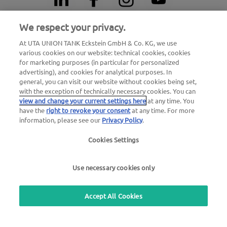
We respect your privacy.
Non-stop nouzové číslo při poruše
At UTA UNION TANK Eckstein GmbH & Co. KG, we use
various cookies on our website: technical cookies, cookies
00800 - 88 27 37 84 (zdarma)
for marketing purposes (in particular for personalized
advertising), and cookies for analytical purposes. In
Non-stop nouzové číslo pro zablokování karty
general, you can visit our website without cookies being set,
00800 88 226 226 (zdarma)
with the exception of technically necessary cookies. You can
view and change your current settings here
at any time. You
nebo
have the
right to revoke your consent
at any time. For more
+49 6027 509-666
information, please see our
Privacy Policy
.
Cookies Settings
UTA Česká republika:
Use necessary cookies only
UTA Czech s.r.o.
Pernerova 691/42
Accept All Cookies
186 00 Praha 8 - Karlín
IČ: 04769490