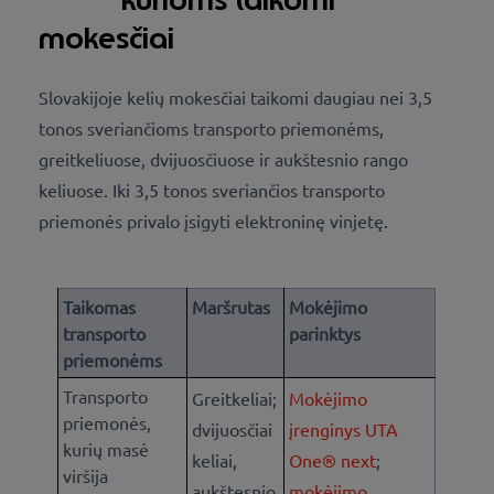
mokesčiai
Slovakijoje kelių mokesčiai taikomi daugiau nei 3,5
tonos sveriančioms transporto priemonėms,
greitkeliuose, dvijuosčiuose ir aukštesnio rango
keliuose. Iki 3,5 tonos sveriančios transporto
priemonės privalo įsigyti elektroninę vinjetę.
Taikomas
Maršrutas
Mokėjimo
transporto
parinktys
priemonėms
Transporto
Greitkeliai;
Mokėjimo
priemonės,
dvijuosčiai
įrenginys UTA
kurių masė
keliai,
One® next
;
viršija
aukštesnio
mokėjimo