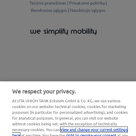
Teisinis pranešimas |
Privatumo politika
|
Bendrosios sąlygos
|
Naudotojo sąlygos
we simplify mobility
We respect your privacy.
At UTA UNION TANK Eckstein GmbH & Co. KG, we use various
cookies on our website: technical cookies, cookies for marketing
purposes (in particular for personalized advertising), and cookies
for analytical purposes. In general, you can visit our website
without cookies being set, with the exception of technically
necessary cookies. You can
view and change your current settings
here
at any time. You have the
right to revoke your consent
at any