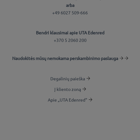
arba
+49 6027 509-666
Bendri klausimai apie UTA Edenred
+370 5 2060 200
Naudokitės mūsų nemokama perskambinimo paslauga
Degalinių paieška
Į kliento zoną
Apie „UTA Edenred“