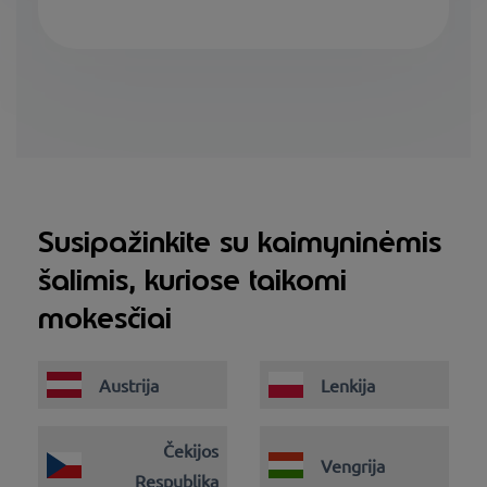
Susipažinkite su kaimyninėmis
šalimis, kuriose taikomi
mokesčiai
Austrija
Lenkija
Čekijos
Vengrija
Respublika