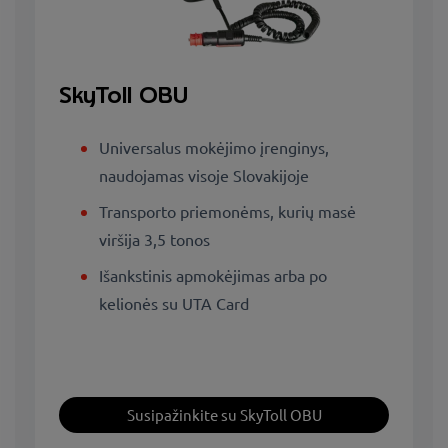
SkyToll OBU
Universalus mokėjimo įrenginys,
naudojamas visoje Slovakijoje
Transporto priemonėms, kurių masė
viršija 3,5 tonos
Išankstinis apmokėjimas arba po
kelionės su UTA Card
Susipažinkite su SkyToll OBU