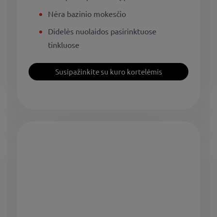
Nėra bazinio mokesčio
Didelės nuolaidos pasirinktuose
tinkluose
Susipažinkite su kuro kortelėmis