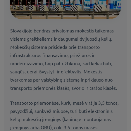
Slovakijoje bendras privalomas mokestis taikomas
visiems greitkeliams ir daugumai dvijuosčių kelių.
Mokesčių sistema prisideda prie transporto
infrastruktūros finansavimo, priežiūros ir
modernizavimo, taip pat užtikrina, kad keliai būtų
saugūs, gerai išvystyti ir efektyvūs. Mokestis
tvarkomas per valstybinę sistemą ir priklauso nuo
transporto priemonės klasės, svorio ir taršos klasės.
Transporto priemonėse, kurių masė viršija 3,5 tonos,
pavyzdžiui, sunkvežimiuose, turi būti elektroninis
kelių mokesčių įrenginys (kabinoje montuojamas
įrenginys arba OBU), o iki 3,5 tonos masės