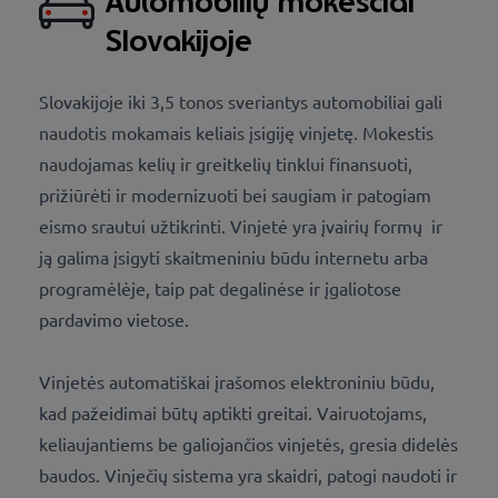
Automobilių mokesčiai
Slovakijoje
Slovakijoje iki 3,5 tonos sveriantys automobiliai gali
naudotis mokamais keliais įsigiję vinjetę. Mokestis
naudojamas kelių ir greitkelių tinklui finansuoti,
prižiūrėti ir modernizuoti bei saugiam ir patogiam
eismo srautui užtikrinti. Vinjetė yra įvairių formų ir
ją galima įsigyti skaitmeniniu būdu internetu arba
programėlėje, taip pat degalinėse ir įgaliotose
pardavimo vietose.
Vinjetės automatiškai įrašomos elektroniniu būdu,
kad pažeidimai būtų aptikti greitai. Vairuotojams,
keliaujantiems be galiojančios vinjetės, gresia didelės
baudos. Vinječių sistema yra skaidri, patogi naudoti ir