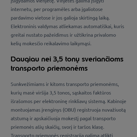
įsigydamos vienjetę. Vinjetes galima įsigyti
internetu, per programėles arba įgaliotose
pardavimo vietose ir jos galioja skirtingą laiką.
Elektroninis valdymas atliekamas automatiškai, kuris
greitai nustato pažeidimus ir užtikrina privalomo
kelių mokesčio reikalavimo laikymąsi.
Daugiau nei 3,5 tonų sveriančioms
transporto priemonėms
Sunkvežimiams ir kitoms transporto priemonėms,
kurių masė viršija 3,5 tonos, sąskaitos faktūros
išrašomos per elektroninę rinkliavų sistemą. Kabinoje
montuojamas įrenginys (OBU) registruoja nuvažiuotą
atstumą ir apskaičiuoja mokestį pagal transporto
priemonės ašių skaičių, svorį ir taršos klasę.
Transporto priemonės registraciją galima atlikti