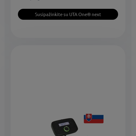
Susipažinkite su UTA One® next