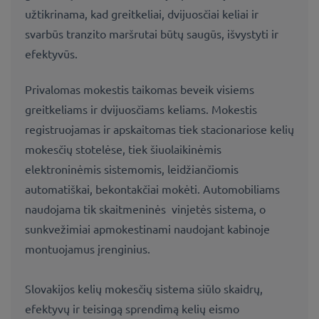
užtikrinama, kad greitkeliai, dvijuosčiai keliai ir
svarbūs tranzito maršrutai būtų saugūs, išvystyti ir
efektyvūs.
Privalomas mokestis taikomas beveik visiems
greitkeliams ir dvijuosčiams keliams. Mokestis
registruojamas ir apskaitomas tiek stacionariose kelių
mokesčių stotelėse, tiek šiuolaikinėmis
elektroninėmis sistemomis, leidžiančiomis
automatiškai, bekontakčiai mokėti. Automobiliams
naudojama tik skaitmeninės vinjetės sistema, o
sunkvežimiai apmokestinami naudojant kabinoje
montuojamus įrenginius.
Slovakijos kelių mokesčių sistema siūlo skaidrų,
efektyvų ir teisingą sprendimą kelių eismo