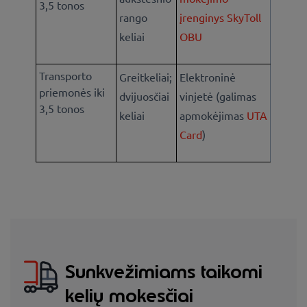
3,5 tonos
rango
įrenginys SkyToll
keliai
OBU
Transporto
Greitkeliai;
Elektroninė
priemonės iki
dvijuosčiai
vinjetė (galimas
3,5 tonos
keliai
apmokėjimas
UTA
Card
)
Sunkvežimiams taikomi
kelių mokesčiai