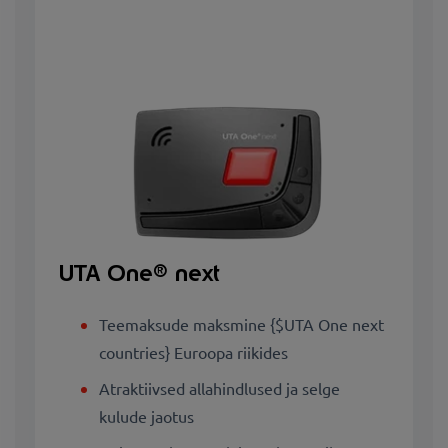
UTA One® next
Teemaksude maksmine {$UTA One next
countries} Euroopa riikides
Atraktiivsed allahindlused ja selge
kulude jaotus