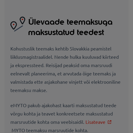
Ülevaade teemaksuga
maksustatud teedest
Kohustuslik teemaks kehtib Slovakkia peamistel
liiklusmagistraalidel. Nende hulka kuuluvad kiirteed
ja ekspressteed. Reisijad peaksid oma marsruudi
eelnevalt planeerima, et arvutada õige teemaks ja
valmistada ette asjakohane vinjett või elektrooniline
teemaksu makse.
eMYTO pakub ajakohast kaarti maksustatud teede
võrgu kohta ja teavet konkreetsete maksustatud
marsruutide kohta oma veebisaidil.
Lisateave
MYTO teemaksu marsruutide kohta.