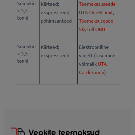
Sõidukid
Kiirteed;
Teemakasuseade
> 3,5
ekspressteed;
UTA One® next
;
tonni
põhimaanteed
Teemaksuseade
SkyToll OBU
Sõidukid
Kiirteed;
Elektrooniline
< 3,5
ekspressteed
vinjett (tasumine
tonni
võimalik
UTA
Cardi kaudu
)
Veokite teemaksud