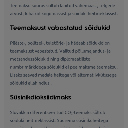
Teemaksu suurus sõltub läbitud vahemaast, telgede
arvust, lubatud kogumassist ja sõiduki heitmeklassist.
Teemaksust vabastatud sõidukid
Pääste-, politsei-, tuletõrje- ja hädaabisõidukid on
teemaksust vabastatud. Valitud põllumajandus- ja
metsandussõidukid ning diplomaatiliste
numbrimärkidega sõidukid ei pea maksma teemaksu.
Lisaks saavad madala heitega või alternatiivkütusega
sõidukid allahindlusi.
Süsinikdioksiidimaks
Slovakkia diferentseeritud CO₂-teemaks sõltub
sõiduki heitmeklassist. Suurema süsinikuheitega
veokid maksavad kõrgemaid tasusid, samas kui