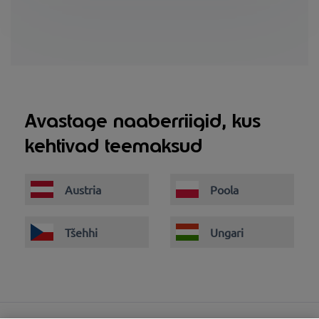
Avastage naaberriigid, kus
kehtivad teemaksud
Austria
Poola
Tšehhi
Ungari