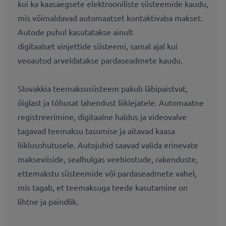
kui ka kaasaegsete elektrooniliste süsteemide kaudu,
mis võimaldavad automaatset kontaktivaba makset.
Autode puhul kasutatakse ainult
digitaalset vinjettide süsteemi, samal ajal kui
veoautod arveldatakse pardaseadmete kaudu.
Slovakkia teemaksusüsteem pakub läbipaistvat,
õiglast ja tõhusat lahendust liiklejatele. Automaatne
registreerimine, digitaalne haldus ja videovalve
tagavad teemaksu tasumise ja aitavad kaasa
liiklusohutusele. Autojuhid saavad valida erinevate
makseviiside, sealhulgas veebiostude, rakenduste,
ettemakstu süsteemide või pardaseadmete vahel,
mis tagab, et teemaksuga teede kasutamine on
lihtne ja paindlik.