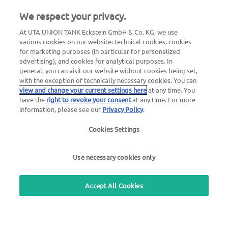
We respect your privacy.
At UTA UNION TANK Eckstein GmbH & Co. KG, we use
various cookies on our website: technical cookies, cookies
for marketing purposes (in particular for personalized
advertising), and cookies for analytical purposes. In
general, you can visit our website without cookies being set,
with the exception of technically necessary cookies. You can
view and change your current settings here
at any time. You
have the
right to revoke your consent
at any time. For more
information, please see our
Privacy Policy
.
24h autoabi teenus
+49 7333 8033985
Cookies Settings
24h kaardi blokeerimine
Use necessary cookies only
+49 6027 509-666
Accept All Cookies
UTA Estonia OÜ
+ 372 6129 100 (kl. 9-17)