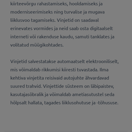
kiirteevõrgu rahastamiseks, hooldamiseks ja
moderniseerimiseks ning turvalise ja mugava
liiklusvoo tagamiseks. Vinjetid on saadaval
erinevates vormides ja neid saab osta digitaalselt
interneti või rakenduse kaudu, samuti tanklates ja
volitatud müügikohtades.
Vinjetid salvestatakse automaatselt elektrooniliselt,
mis võimaldab rikkumisi kiiresti tuvastada. Ilma
kehtiva vinjetita reisivaid autojuhte ähvardavad
suured trahvid. Vinjettide süsteem on läbipaistev,
kasutajasõbralik ja võimaldab ametiasutustel seda
hõlpsalt hallata, tagades liiklusohutuse ja -tõhususe.