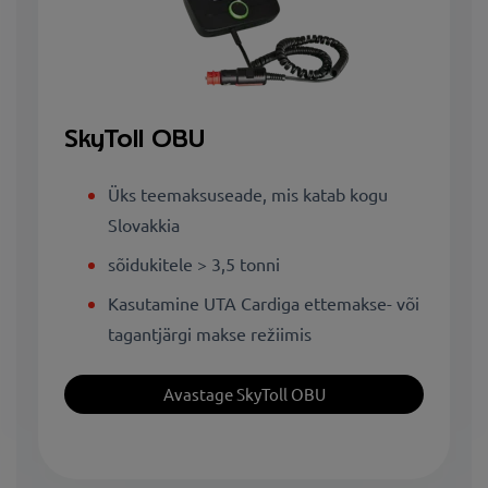
SkyToll OBU
Üks teemaksuseade, mis katab kogu
Slovakkia
sõidukitele > 3,5 tonni
Kasutamine UTA Cardiga ettemakse- või
tagantjärgi makse režiimis
Avastage SkyToll OBU