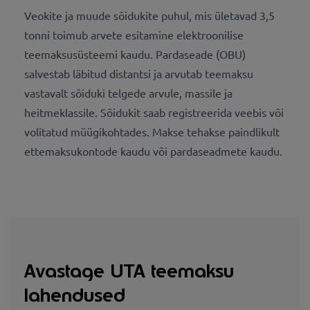
Veokite ja muude sõidukite puhul, mis ületavad 3,5
tonni toimub arvete esitamine elektroonilise
teemaksusüsteemi kaudu. Pardaseade (OBU)
salvestab läbitud distantsi ja arvutab teemaksu
vastavalt sõiduki telgede arvule, massile ja
heitmeklassile. Sõidukit saab registreerida veebis või
volitatud müügikohtades. Makse tehakse paindlikult
ettemaksukontode kaudu või pardaseadmete kaudu.
Avastage UTA teemaksu
lahendused