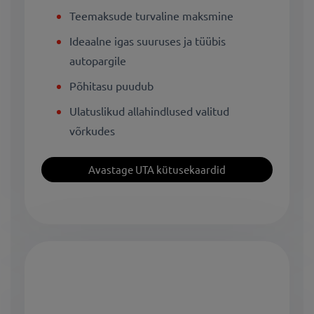
Teemaksude turvaline maksmine
Ideaalne igas suuruses ja tüübis
autopargile
Põhitasu puudub
Ulatuslikud allahindlused valitud
võrkudes
Avastage UTA kütusekaardid