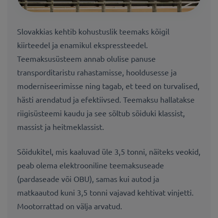
Slovakkias kehtib kohustuslik teemaks kõigil
kiirteedel ja enamikul ekspressteedel.
Teemaksusüsteem annab olulise panuse
transporditaristu rahastamisse, hooldusesse ja
moderniseerimisse ning tagab, et teed on turvalised,
hästi arendatud ja efektiivsed. Teemaksu hallatakse
riigisüsteemi kaudu ja see sõltub sõiduki klassist,
massist ja heitmeklassist.
Sõidukitel, mis kaaluvad üle 3,5 tonni, näiteks veokid,
peab olema elektrooniline teemaksuseade
(pardaseade või OBU), samas kui autod ja
matkaautod kuni 3,5 tonni vajavad kehtivat vinjetti.
Mootorrattad on välja arvatud.