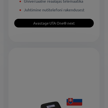
Universaalne reaalajas telemaatika
Juhtimine nutitelefoni rakendusest
Avastage UTA One® next