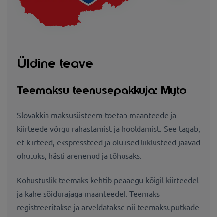
Üldine teave
Teemaksu teenusepakkuja: Myto
Slovakkia maksusüsteem toetab maanteede ja
kiirteede võrgu rahastamist ja hooldamist. See tagab,
et kiirteed, ekspressteed ja olulised liiklusteed jäävad
ohutuks, hästi arenenud ja tõhusaks.
Kohustuslik teemaks kehtib peaaegu kõigil kiirteedel
ja kahe sõidurajaga maanteedel. Teemaks
registreeritakse ja arveldatakse nii teemaksuputkade