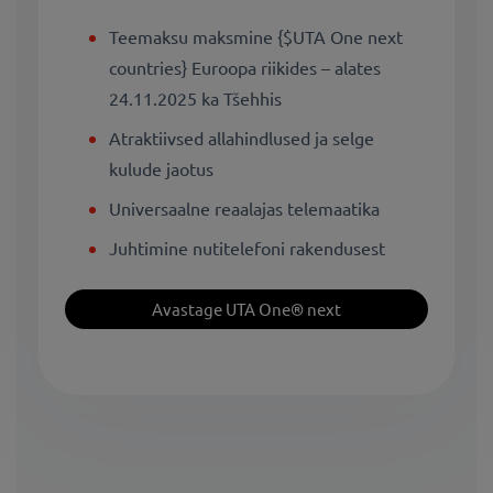
Teemaksu maksmine {$UTA One next
countries} Euroopa riikides – alates
24.11.2025 ka Tšehhis
Atraktiivsed allahindlused ja selge
kulude jaotus
Universaalne reaalajas telemaatika
Juhtimine nutitelefoni rakendusest
Avastage UTA One® next