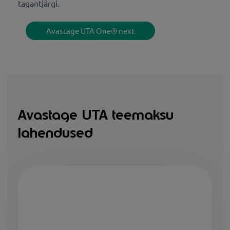
tagantjärgi.
Avastage UTA One® next
Avastage UTA teemaksu
lahendused