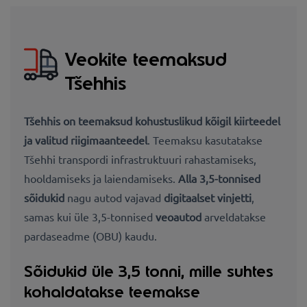
Veokite teemaksud
Tšehhis
Tšehhis on teemaksud kohustuslikud kõigil kiirteedel
ja valitud riigimaanteedel
. Teemaksu kasutatakse
Tšehhi transpordi infrastruktuuri rahastamiseks,
hooldamiseks ja laiendamiseks.
Alla 3,5-tonnised
sõidukid
nagu autod vajavad
digitaalset vinjetti
,
samas kui üle 3,5-tonnised
veoautod
arveldatakse
pardaseadme
(OBU) kaudu.
Sõidukid üle 3,5 tonni, mille suhtes
kohaldatakse teemakse