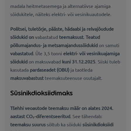
madala heitmetasemega ja alternatiivse ajamiga
sõidukitele, näiteks elektri- või vesinikuautodele.
Politsei, tuletõrje, pääste, hädaabi ja relvajõudude
sõidukid on
vabastatud
teemaksust
.
Teatud
põllumajandus- ja metsamajandussõidukid
on samuti
vabastatud
. Üle 3,5 tonni
elektri- või vesinikuajamiga
sõidukid
on maksuvabad
kuni 31.12.2025
. Siiski tuleb
kasutada
pardaseadet (OBU)
ja taotleda
maksuvabastust
teemaksuteenuse osutajalt.
Süsinikdioksiidimaks
Tšehhi veoautode teemaksu määr on alates 2024.
aastast CO₂-diferentseeritud
. See tähendab:
teemaksu suurus
sõltub ka sõiduki
süsinikdioksiidi