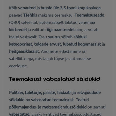
Kõik
veoautod ja bussid üle 3,5 tonni kogukaaluga
peavad
Tšehhis
maksma teemaksu.
Teemaksuseade
(OBU) salvestab automaatselt
läbitud vahemaa
kiirteedel
ja valitud
riigimaanteedel
ning arvutab
tasud vastavalt. Tasu
suurus
sõltub
sõiduki
kategooriast, telgede arvust, lubatud kogumassist
ja
heitgaasiklassist
. Andmete edastamine on
satelliittoega, mis tagab täpse ja automaatse
arvelduse.
Teemaksust vabastatud sõidukid
Politsei, tuletõrje, pääste, hädaabi ja relvajõudude
sõidukid on vabastatud
teemaksust
.
Teatud
põllumajandus- ja metsamajandussõidukid
on samuti
vabastatud
. Lisaks kehtivad teemaksusoodustused