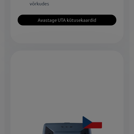
võrkudes
Avastage UTA kütusekaardid