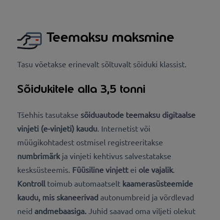
Teemaksu maksmine
Tasu võetakse erinevalt sõltuvalt sõiduki klassist.
Sõidukitele alla 3,5 tonni
Tšehhis tasutakse
sõiduautode teemaksu
digitaalse
vinjeti (e-vinjeti) kaudu
. Internetist või
müügikohtadest ostmisel registreeritakse
numbrimärk
ja vinjeti
kehtivus salvestatakse
kesksüsteemis.
Füüsiline vinjett
ei
ole vajalik
.
Kontroll
toimub automaatselt
kaamerasüsteemide
kaudu, mis skaneerivad
autonumbreid ja võrdlevad
neid
andmebaasiga.
Juhid saavad oma viljeti olekut