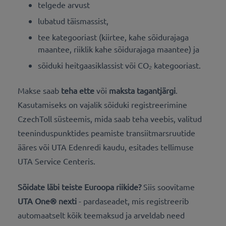
telgede arvust
lubatud täismassist,
tee kategooriast (kiirtee, kahe sõidurajaga
maantee, riiklik kahe sõidurajaga maantee) ja
sõiduki heitgaasiklassist või CO₂ kategooriast.
Makse saab
teha ette
või
maksta tagantjärgi
.
Kasutamiseks on vajalik sõiduki registreerimine
CzechToll süsteemis, mida saab teha veebis, valitud
teeninduspunktides peamiste transiitmarsruutide
ääres või UTA Edenredi kaudu, esitades tellimuse
UTA Service Centeris.
Sõidate läbi teiste Euroopa riikide?
Siis soovitame
UTA One® nexti
- pardaseadet, mis registreerib
automaatselt kõik teemaksud ja arveldab need