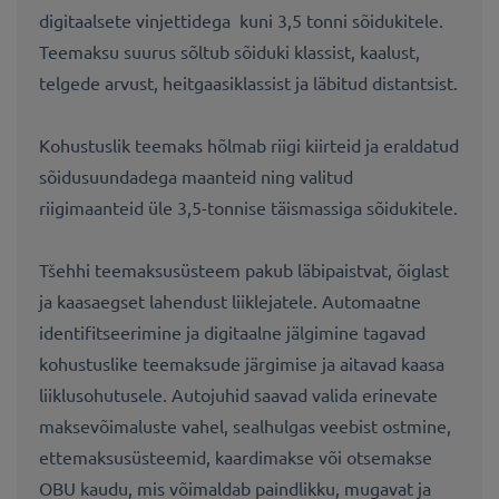
digitaalsete vinjettidega kuni 3,5 tonni sõidukitele.
Teemaksu suurus sõltub sõiduki klassist, kaalust,
telgede arvust, heitgaasiklassist ja läbitud distantsist.
Kohustuslik teemaks hõlmab riigi kiirteid ja eraldatud
sõidusuundadega maanteid ning valitud
riigimaanteid üle 3,5-tonnise täismassiga sõidukitele.
Tšehhi teemaksusüsteem pakub läbipaistvat, õiglast
ja kaasaegset lahendust liiklejatele. Automaatne
identifitseerimine ja digitaalne jälgimine tagavad
kohustuslike teemaksude järgimise ja aitavad kaasa
liiklusohutusele. Autojuhid saavad valida erinevate
maksevõimaluste vahel, sealhulgas veebist ostmine,
ettemaksusüsteemid, kaardimakse või otsemakse
OBU kaudu, mis võimaldab paindlikku, mugavat ja