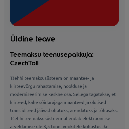
Üldine teave
Teemaksu teenusepakkuja:
CzechToll
Tšehhi teemaksusüsteem on maantee- ja
kiirteevõrgu rahastamise, hoolduse ja
moderniseerimise keskne osa. Sellega tagatakse, et
kiirteed, kahe sõidurajaga maanteed ja olulised
transiiditeed jäävad ohutuks, arendatuks ja tõhusaks.
Tšehhi teemaksusüsteem ühendab elektroonilise
arveldamise üle 3,5 tonni veokitele kohustuslike