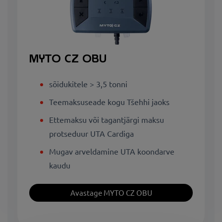
MYTO CZ OBU
sõidukitele > 3,5 tonni
Teemaksuseade kogu Tšehhi jaoks
Ettemaksu või tagantjärgi maksu
protseduur UTA Cardiga
Mugav arveldamine UTA koondarve
kaudu
Avastage MYTO CZ OBU