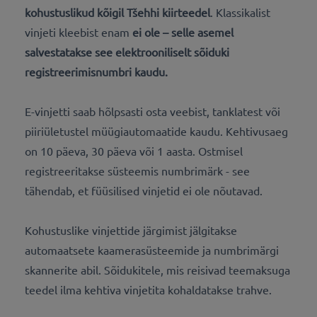
kohustuslikud kõigil Tšehhi kiirteedel
. Klassikalist
vinjeti kleebist enam
ei ole – selle asemel
salvestatakse see
elektrooniliselt sõiduki
registreerimisnumbri kaudu
.
E-vinjetti saab hõlpsasti osta veebist, tanklatest või
piiriületustel müügiautomaatide kaudu. Kehtivusaeg
on 10 päeva, 30 päeva või 1 aasta. Ostmisel
registreeritakse süsteemis numbrimärk - see
tähendab, et füüsilised vinjetid ei ole nõutavad.
Kohustuslike vinjettide järgimist jälgitakse
automaatsete kaamerasüsteemide ja numbrimärgi
skannerite abil. Sõidukitele, mis reisivad teemaksuga
teedel ilma kehtiva vinjetita kohaldatakse trahve.