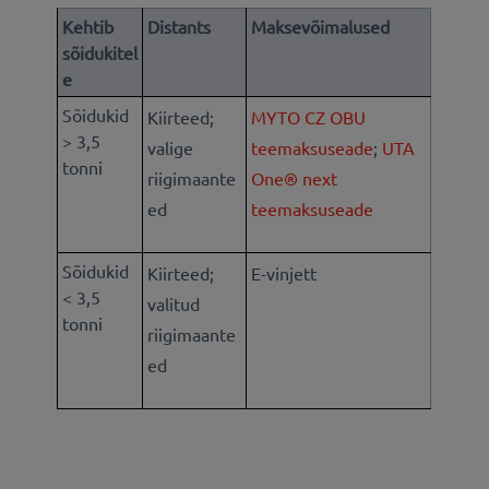
Kehtib
Distants
Maksevõimalused
sõidukitel
e
Sõidukid
Kiirteed;
MYTO CZ OBU
> 3,5
valige
teemaksuseade
;
UTA
tonni
riigimaante
One® next
ed
teemaksuseade
Sõidukid
Kiirteed;
E-vinjett
< 3,5
valitud
tonni
riigimaante
ed