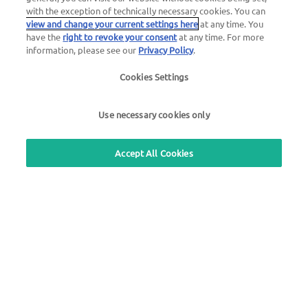
with the exception of technically necessary cookies. You can
view and change your current settings here
at any time. You
have the
right to revoke your consent
at any time. For more
information, please see our
Privacy Policy
.
Cookies Settings
24h autoabi teenus
Use necessary cookies only
+49 7333 8033985
24h kaardi blokeerimine
Accept All Cookies
+49 6027 509-666
UTA Estonia OÜ
+ 372 6129 100 (kl. 9-17)
Kasutage meie tasuta tagasihelistamise teenust