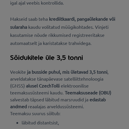
igal ajal veebis kontrollida.
Makseid saab teha
krediitkaardi, pangaülekande või
sularaha
kaudu volitatud müügikohtades. Vinjeti
kasutamise nõude rikkumised registreeritakse
automaatselt ja karistatakse trahvidega.
Sõidukitele üle 3,5 tonni
Veokite
ja busside puhul, mis ületavad 3,5 tonni
,
arveldatakse tänapäevase satelliittehnoloogia
(GNSS)
alusel CzechTolli
elektroonilise
teemaksusüsteemi kaudu.
Teemaksuseade (OBU)
salvestab täpsed
läbitud marsruudid ja
edastab
andmed
reaalajas arveldussüsteemi.
Teemaksu suurus sõltub:
läbitud distantsist,