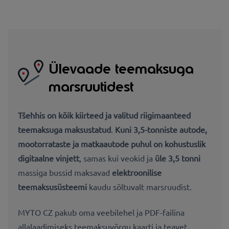
Ülevaade teemaksuga
marsruutidest
Tšehhis on
kõik kiirteed ja valitud
riigimaanteed
teemaksuga maksustatud
.
Kuni 3,5-tonniste autode,
mootorrataste ja matkaautode puhul on
kohustuslik
digitaalne vinjett
, samas kui veokid ja
üle 3,5 tonni
massiga bussid maksavad
elektroonilise
teemaksusüsteemi
kaudu sõltuvalt marsruudist.
MYTO CZ pakub oma veebilehel ja PDF-failina
allalaadimiseks teemaksuvõrgu kaarti ja teavet