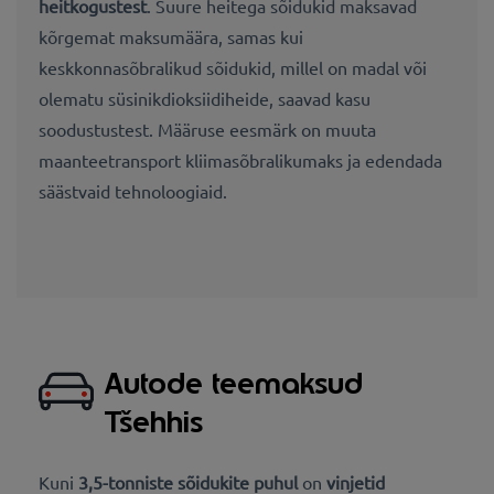
heitkogustest
. Suure heitega sõidukid maksavad
kõrgemat maksumäära, samas kui
keskkonnasõbralikud sõidukid, millel on madal või
olematu süsinikdioksiidiheide, saavad kasu
soodustustest. Määruse eesmärk on muuta
maanteetransport kliimasõbralikumaks ja edendada
säästvaid tehnoloogiaid.
Autode teemaksud
Tšehhis
Kuni
3,5-tonniste sõidukite puhul
on
vinjetid