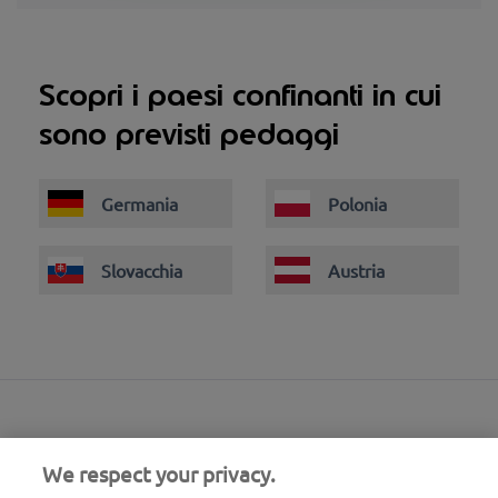
Scopri i paesi confinanti in cui
sono previsti pedaggi
Germania
Polonia
Slovacchia
Austria
We respect your privacy.