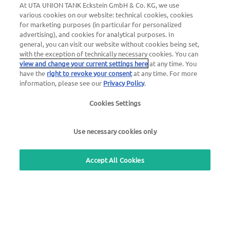
At UTA UNION TANK Eckstein GmbH & Co. KG, we use
various cookies on our website: technical cookies, cookies
for marketing purposes (in particular for personalized
advertising), and cookies for analytical purposes. In
general, you can visit our website without cookies being set,
with the exception of technically necessary cookies. You can
view and change your current settings here
at any time. You
Numero di emergenza guasti
have the
right to revoke your consent
at any time. For more
information, please see our
Privacy Policy
.
24 ore su 24
00800 - 88 27 37 84 (gratuito)
Cookies Settings
Numero di emergenza blocco carte
Use necessary cookies only
24 ore su 24
00800 88 226 226 (gratuito)
oppure
Accept All Cookies
+49 6027 509-666
Domande generali su UTA Edenred
+39 045 475 3510