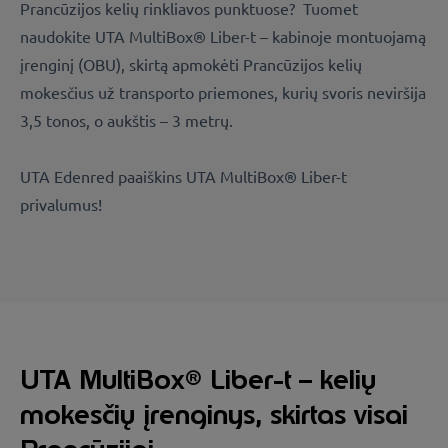
Prancūzijos kelių rinkliavos punktuose? Tuomet
naudokite UTA MultiBox® Liber-t – kabinoje montuojamą
įrenginį (OBU), skirtą apmokėti Prancūzijos kelių
mokesčius už transporto priemones, kurių svoris neviršija
3,5 tonos, o aukštis – 3 metrų.
UTA Edenred paaiškins UTA MultiBox® Liber-t
privalumus!
UTA MultiBox® Liber-t – kelių
mokesčių įrenginys, skirtas visai