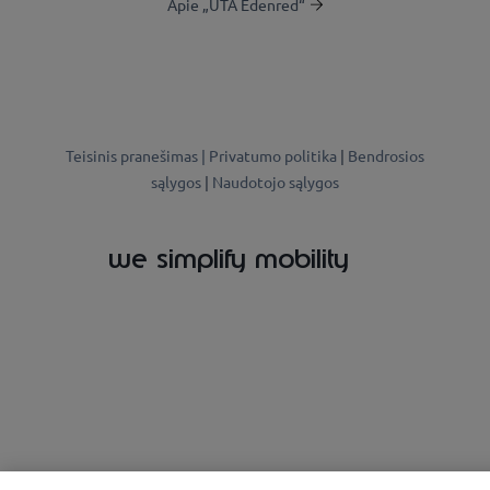
Apie „UTA Edenred“
Teisinis pranešimas |
Privatumo politika
|
Bendrosios
sąlygos
|
Naudotojo sąlygos
we simplify mobility