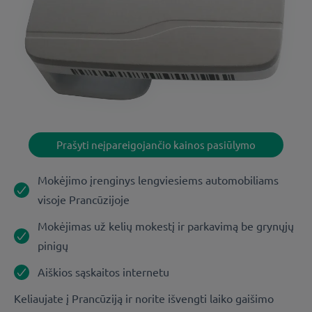
Prašyti neįpareigojančio kainos pasiūlymo
Mokėjimo įrenginys lengviesiems automobiliams
visoje Prancūzijoje
Mokėjimas už kelių mokestį ir parkavimą be grynųjų
pinigų
Aiškios sąskaitos internetu
Keliaujate į Prancūziją ir norite išvengti laiko gaišimo