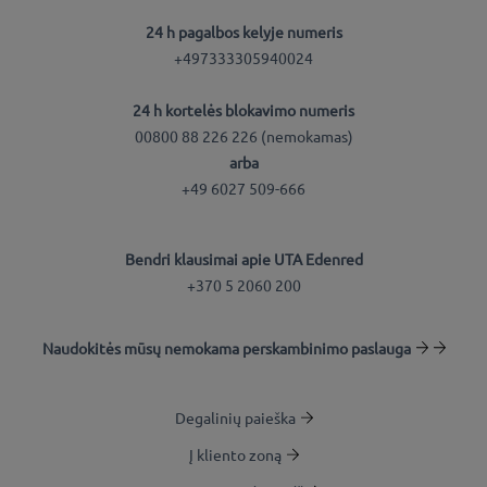
24 h pagalbos kelyje numeris
+497333305940024
24 h kortelės blokavimo numeris
00800 88 226 226 (nemokamas)
arba
+49 6027 509-666
Bendri klausimai apie UTA Edenred
+370 5 2060 200
Naudokitės mūsų nemokama perskambinimo paslauga
Degalinių paieška
Į kliento zoną