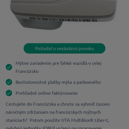
Požiadať o nezáväznú ponuku
Mýtne zariadenie pre ľahké vozidlá v celej
Francúzsku
Bezhotovostné platby mýta a parkovného
Prehľadné online faktúrovanie
Cestujete do Francúzska a chcete sa vyhnúť časovo
náročným zdržaniam na francúzskych mýtnych
staniciach? Potom použite UTA MultiBox® Liber-t,
palubnú jednotku (OBU) určenú na spracovanie