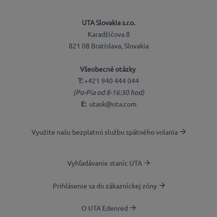
UTA Slovakia s.r.o.
Karadžičova 8
821 08 Bratislava, Slovakia
Všeobecné otázky
T:
+421 940 444 044
(Po-Pia od 8-16:30 hod)
E:
utask@uta.com
Využite našu bezplatnú službu spätného volania
Vyhľadávanie staníc UTA
Prihlásenie sa do zákazníckej zóny
O UTA Edenred