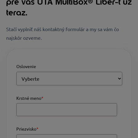
pre váš UTA MultiBox® Liber-t už
teraz.
Stačí vyplniť náš kontaktný formulár a my sa vám čo
najskôr ozveme.
Oslovenie
Krstné meno
*
Priezvisko
*