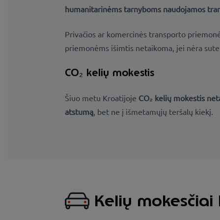
humanitarinėms tarnyboms naudojamos
tra
Privačios ar komercinės transporto priemonės,
priemonėms išimtis netaikoma, jei nėra sutei
CO₂ kelių mokestis
Šiuo metu Kroatijoje
CO₂ kelių mokestis ne
atstumą
, bet ne į išmetamųjų teršalų kiekį.
Kelių mokesčiai 