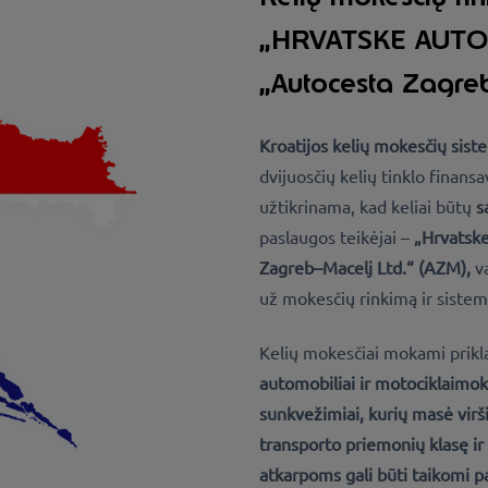
„HRVATSKE AUTOC
„Autocesta Zagre
Kroatijos kelių mokesčių sist
dvijuosčių kelių tinklo finans
užtikrinama, kad keliai būtų
s
paslaugos teikėjai –
„Hrvatske
Zagreb–Macelj Ltd.“ (AZM),
v
už mokesčių rinkimą ir siste
Kelių mokesčiai mokami prik
automobiliai ir motociklai
moka
sunkvežimiai, kurių masė virši
transporto priemonių klasę ir 
atkarpoms gali būti taikomi 