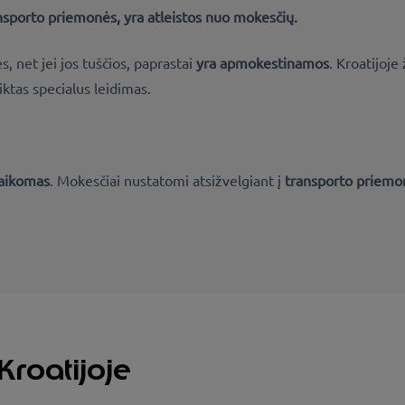
nsporto priemonės, yra atleistos nuo mokesčių.
 net jei jos tuščios, paprastai
yra apmokestinamos
. Kroatijoje
ktas specialus leidimas.
taikomas
. Mokesčiai nustatomi atsižvelgiant į
transporto priemonė
Kroatijoje