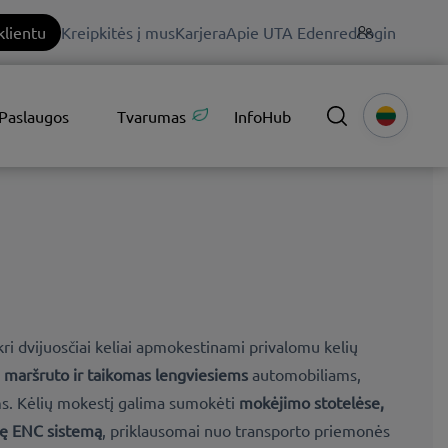
klientu
Kreipkitės į mus
Karjera
Apie UTA Edenred
Login
Paslaugos
Tvarumas
InfoHub
tikri dvijuosčiai keliai apmokestinami privalomu kelių
o
maršruto ir taikomas lengviesiems
automobiliams,
s. Kėlių mokestį galima sumokėti
mokėjimo stotelėse,
nę ENC sistemą
, priklausomai nuo transporto priemonės