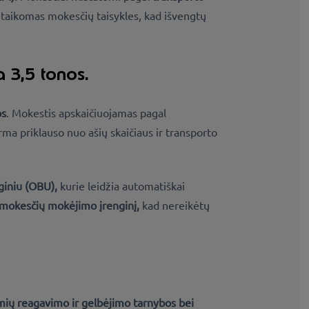
i taikomas mokesčių taisykles, kad išvengtų
 3,5 tonos.
os
. Mokestis apskaičiuojamas pagal
rma priklauso nuo ašių skaičiaus ir transporto
giniu (OBU),
kurie leidžia automatiškai
 mokesčių mokėjimo įrenginį,
kad nereikėtų
mių reagavimo ir gelbėjimo tarnybos bei