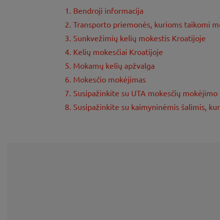
1. Bendroji informacija
2. Transporto priemonės, kurioms taikomi m
3. Sunkvežimių kelių mokestis Kroatijoje
4. Kelių mokesčiai Kroatijoje
5. Mokamų kelių apžvalga
6. Mokesčio mokėjimas
7. Susipažinkite su UTA mokesčių mokėjimo
8. Susipažinkite su kaimyninėmis šalimis, ku