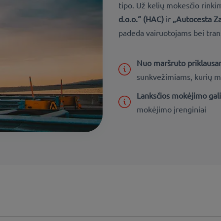
tipo. Už kelių mokesčio rinki
d.o.o.“ (HAC)
ir
„Autocesta Z
padeda vairuotojams bei tra
Nuo maršruto priklausa
sunkvežimiams, kurių ma
Lanksčios mokėjimo ga
mokėjimo įrenginiai