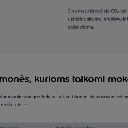
Šiuo metu Kroatijoje
CO₂ kel
užtikrina
skaidrų, efektyvų ir
atsiskaitymą.
emonės, kurioms taikomi mok
lomi mokesčiai greitkeliams ir tam tikriems dvijuosčiams kelia
mo stotelėse.