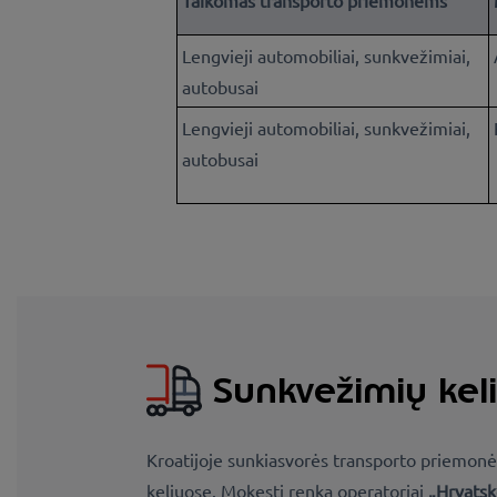
Taikomas transporto priemonėms
Lengvieji automobiliai, sunkvežimiai,
autobusai
Lengvieji automobiliai, sunkvežimiai,
autobusai
Sunkvežimių keli
Kroatijoje sunkiasvorės transporto priemo
keliuose. Mokestį renka operatoriai
„Hrvatsk