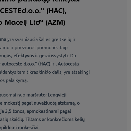
ESTEd.o.o.“ (HAC),
b Macelj Ltd“ (AZM)
ema
yra svarbiausia šalies greitkelių ir
avimo ir priežiūros priemonė. Taip
augūs, efektyvūs ir gerai
išvystyti. Du
 autoceste d.o.o.“ (HAC)
ir
„Autocesta
aldantys tam tikras tinklo dalis, yra atsakingi
mos palaikymą.
lausomai nuo
maršruto:
Lengvieji
 mokestį pagal nuvažiuotą atstumą, o
ja 3,5 tonos,
apmokestinami pagal
ašių skaičių. Tiltams ar konkrečioms kelių
papildomi
mokesčiai
.