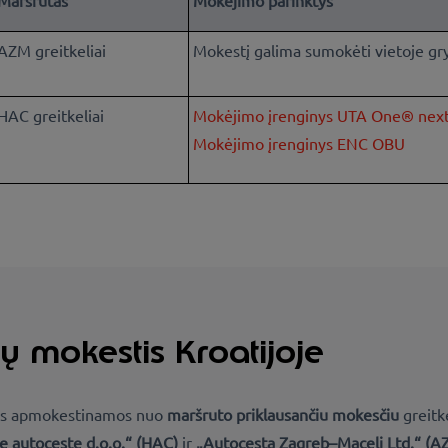
Maršrutas
Mokėjimo parinktys
AZM greitkeliai
Mokestį galima sumokėti vietoje gryn
HAC greitkeliai
Mokėjimo įrenginys UTA One® nex
Mokėjimo įrenginys ENC OBU
ų mokestis Kroatijoje
nės apmokestinamos nuo
maršruto priklausančiu mokesčiu
greitk
e autoceste d.o.o.“ (HAC)
ir
„Autocesta Zagreb–Macelj Ltd.“ (A