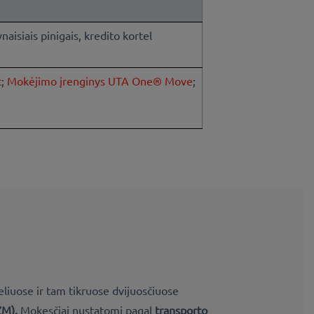
aisiais pinigais, kredito kortel
t
;
Mokėjimo įrenginys UTA One® Move
;
eliuose ir tam tikruose dvijuosčiuose
ZM).
Mokesčiai nustatomi pagal
transporto