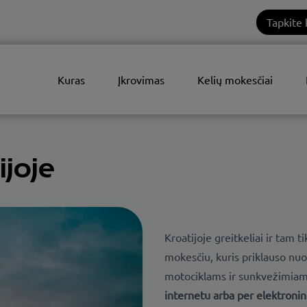
Tapkite 
Kuras
Įkrovimas
Kelių mokesčiai
ijoje
Kroatijoje greitkeliai ir tam 
mokesčiu, kuris priklauso nu
motociklams ir sunkvežimiam
internetu arba per elektroni