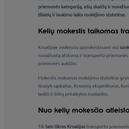
priemonės kategoriją, ašių skaičių ir nuvaži
išlaidų ir laukimo laiko mokėjimo stotelėse.
.
Kelių mokestis taikomas tr
Kroatijoje mokesčiu apmokestinami visi
sunk
nuvažiuotą atstumą ir transporto priemonės kl
priemonės aukščio.
Mokestis mokamas mokėjimo stotelėse grynai
išrašyti sąskaitas. Krovinių ekspeditoriai, ku
laukti ir būtų pritaikytos nuolaidos.
Nuo kelių mokesčio atleist
Tik
tam tikros Kroatijos
transporto priemonių