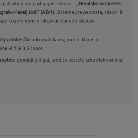
mą atsakingi du paslaugos teikėjai –
„Hrvatske autoceste
agreb–Macelj Ltd.“ (AZM)
. Sistema yra paprasta, skaidri ir
nsporto įmonėms efektyviai planuoti
išlaidas
.
ntys mokesčiai
automobiliams, motociklams ir
sė viršija 3,5 tonos
limybės
: grynieji pinigai, kredito kortelė arba elektroniniai