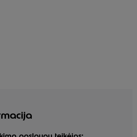
rmacija
nkimo paslaugų teikėjas: