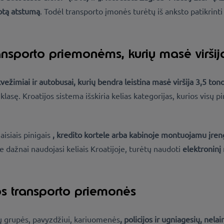
uotą atstumą
. Todėl transporto įmonės turėtų iš anksto patikrint
ansporto priemonėms, kurių masė viršija
vežimiai ir autobusai, kurių bendra leistina masė viršija 3,5 ton
asę. Kroatijos sistema išskiria kelias kategorijas, kurios visų pi
siais pinigais
, kredito kortele arba kabinoje montuojamu įren
rie dažnai naudojasi keliais Kroatijoje, turėtų naudoti
elektroninį
os transporto priemonės
 grupės, pavyzdžiui, kariuomenės
, policijos ir ugniagesių,
nelai