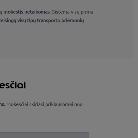
ių mokestis netaikomas
. Sistema visų pirma
 teisingą visų tipų transporto priemonių
esčiai
ms
. Mokesčiai skiriasi priklausomai nuo