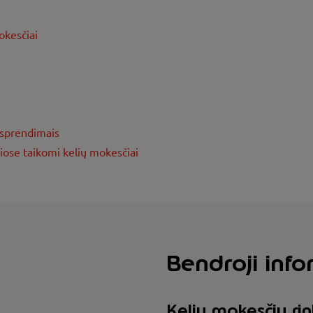
okesčiai
 sprendimais
riose taikomi kelių mokesčiai
Bendroji info
Kelių mokesčių ri