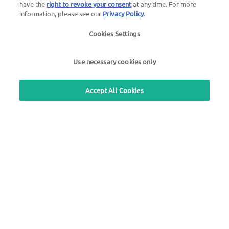
have the
right to revoke your consent
at any time. For more
+49 6027 509-666
information, please see our
Privacy Policy
.
Cookies Settings
Questions générales au sujet d'UTA Edenred
+33 3 10 02 20 10
Use necessary cookies only
Pour nos partenaires d’acceptation
01 49 46 25 15
Accept All Cookies
Utilisez notre service de rappel gratuit
Pour nos clients du Benelux
+31 30 79 97 050
Recherche de station
Connexion à l'espace client
À propos d'UTA Edenred