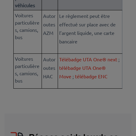
véhicules
Voitures
Autor
Le règlement peut être
particulière
outes
effectué sur place avec de
s, camions,
AZM
l’argent liquide, une carte
bus
bancaire
Voitures
Autor
Télébadge UTA One® next
;
particulière
outes
télébadge UTA One®
s, camions,
HAC
Move
;
télébadge ENC
bus