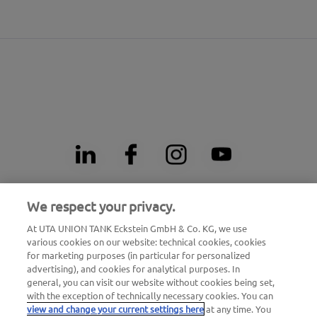
We respect your privacy.
Numéro d'appel d'urgence pour dépannage 24h/24
At UTA UNION TANK Eckstein GmbH & Co. KG, we use
00800 - 88 27 37 84 (
gratuit
)
various cookies on our website: technical cookies, cookies
for marketing purposes (in particular for personalized
Numéro d'appel d'urgence en cas de blocage de carte
advertising), and cookies for analytical purposes. In
24h/24
general, you can visit our website without cookies being set,
with the exception of technically necessary cookies. You can
00800 88 226 226 (
gratuit
)
view and change your current settings here
at any time. You
ou