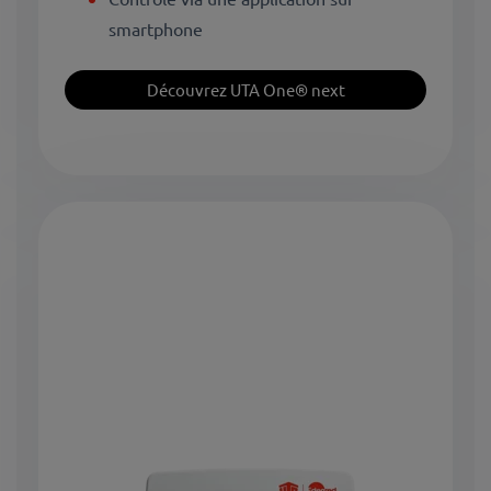
smartphone
Découvrez UTA One® next