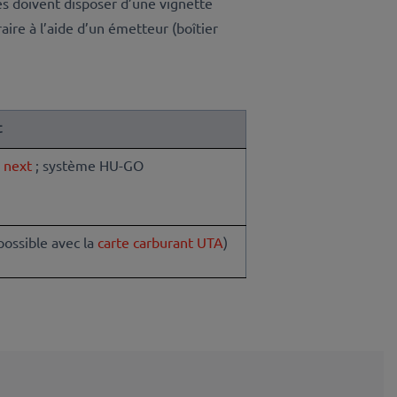
es doivent disposer d’une vignette
aire à l’aide d’un émetteur (boîtier
t
 next
; système HU-GO
ossible avec la
carte carburant UTA
)