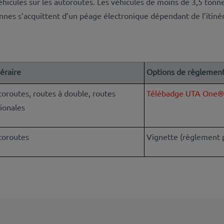
éhicules sur les autoroutes. Les véhicules de moins de 3,5 tonn
nnes s’acquittent d’un péage électronique dépendant de l’itinér
néraire
Options de règlemen
oroutes, routes à double, routes
Télébadge UTA One®
ionales
toroutes
Vignette (règlement p