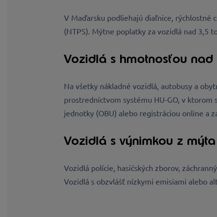
V Maďarsku podliehajú diaľnice, rýchlostné 
(NTPS). Mýtne poplatky za vozidlá nad 3,5 t
Vozidlá s hmotnosťou nad 
Na všetky nákladné vozidlá, autobusy a oby
prostredníctvom systému HU-GO, v ktorom sa
jednotky (OBU) alebo registráciou online a z
Vozidlá s výnimkou z mýta
Vozidlá polície, hasičských zborov, záchran
Vozidlá s obzvlášť nízkymi emisiami alebo a