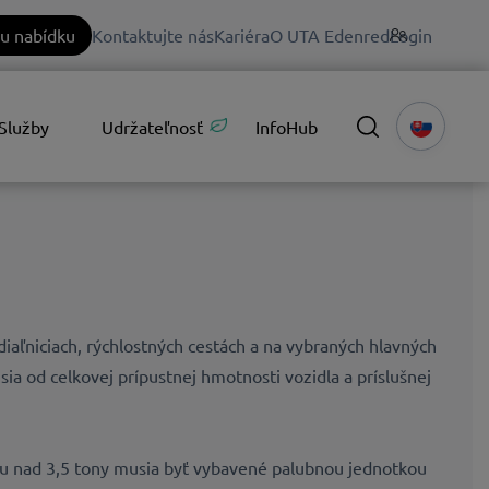
u nabídku
Kontaktujte nás
Kariéra
O UTA Edenred
Login
Služby
Udržateľnosť
InfoHub
iaľniciach, rýchlostných cestách a na vybraných hlavných
sia od celkovej prípustnej hmotnosti vozidla a príslušnej
ou nad 3,5 tony musia byť vybavené palubnou jednotkou