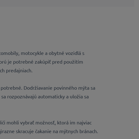
omobily, motocykle a obytné vozidlá s
orú je potrebné zakúpiť pred použitím
ch predajniach.
sú potrebné. Dodržiavanie povinného mýta sa
 sa rozpoznávajú automaticky a uložia sa
diči mohli vybrať možnosť, ktorá im najviac
výrazne skracuje čakanie na mýtnych bránach.