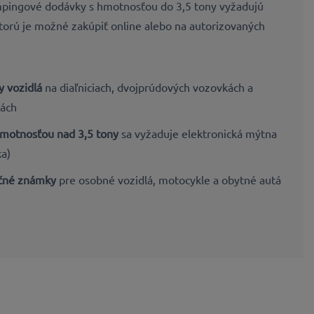
mpingové dodávky s hmotnosťou do 3,5 tony vyžadujú
ktorú je možné zakúpiť online alebo na autorizovaných
y vozidlá
na diaľniciach, dvojprúdových vozovkách a
tách
hmotnosťou nad 3,5 tony
sa vyžaduje elektronická mýtna
ka)
ičné známky
pre osobné vozidlá, motocykle a obytné autá