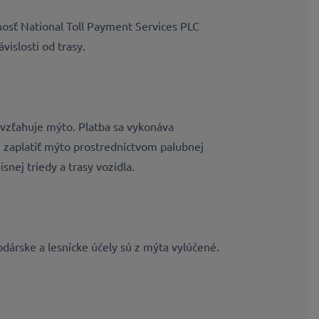
nosť National Toll Payment Services PLC
islosti od trasy.
vzťahuje mýto. Platba sa vykonáva
 zaplatiť mýto prostredníctvom palubnej
nej triedy a trasy vozidla.
dárske a lesnícke účely sú z mýta vylúčené.