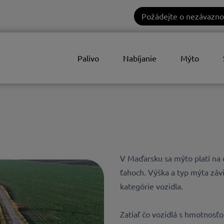
Požádejte o nezávazno
Palivo
Nabíjanie
Mýto
V Maďarsku sa mýto platí na d
ťahoch. Výška a typ mýta závi
kategórie vozidla.
Zatiaľ čo vozidlá s hmotnosť