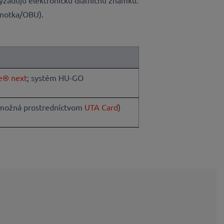
vyžadujú elektronickú diaľničnú známku.
dnotka/OBU).
e® next
; systém HU-GO
 možná prostredníctvom
UTA Card
)