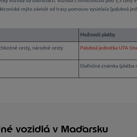
ky vozidlá na diaľniciach. Vozidlá s hmotnosťou pod 3,5 tony 
ektronické mýto závislé od trasy pomocou vysielača (palubná je
Možnosti platby
ýchlostné cesty, národné cesty
Palubná jednotka UTA On
Diaľničná známka (platba
né vozidlá v Maďarsku