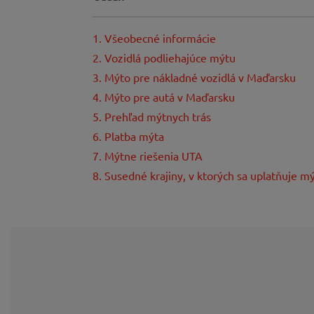
1. Všeobecné informácie
2. Vozidlá podliehajúce mýtu
3. Mýto pre nákladné vozidlá v Maďarsku
4. Mýto pre autá v Maďarsku
5. Prehľad mýtnych trás
6. Platba mýta
7. Mýtne riešenia UTA
8. Susedné krajiny, v ktorých sa uplatňuje m