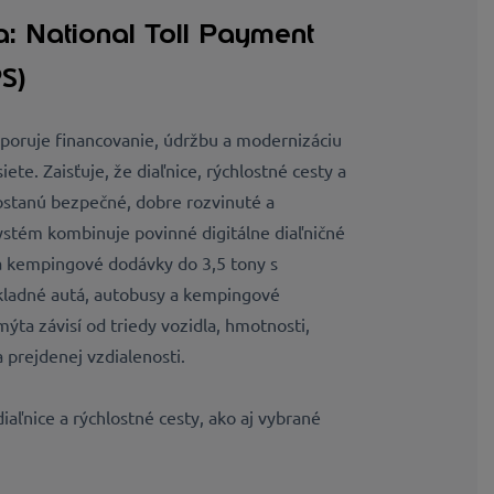
a: National Toll Payment
S)
oruje financovanie, údržbu a modernizáciu
iete. Zaisťuje, že diaľnice, rýchlostné cesty a
ostanú bezpečné, dobre rozvinuté a
stém kombinuje povinné digitálne diaľničné
a kempingové dodávky do 3,5 tony s
ladné autá, autobusy a kempingové
ýta závisí od triedy vozidla, hmotnosti,
 prejdenej vzdialenosti.
aľnice a rýchlostné cesty, ako aj vybrané