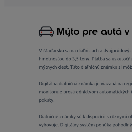
Mýto pre autá 
V Maďarsku sa na diaľniciach a dvojprúdový
hmotnosťou do 3,5 tony. Platba sa uskutočňu
mýtnych ciest. Túto diaľničnú známku si môže
Digitálna diaľničná známka je viazaná na re
monitoruje prostredníctvom automatických id
pokuty.
Diaľničné známky sú k dispozícii s rôznymi ob
vyhovuje. Digitálny systém ponúka pohodlný,