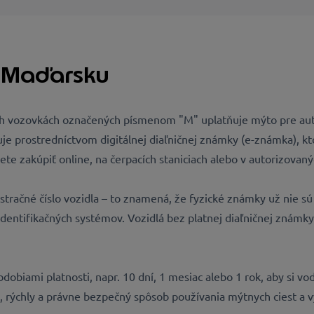
v Maďarsku
ch vozovkách označených písmenom "M" uplatňuje mýto pre aut
je prostredníctvom digitálnej diaľničnej známky (e-známka), kt
te zakúpiť online, na čerpacích staniciach alebo v autorizovaný
gistračné číslo vozidla – to znamená, že fyzické známky už nie 
entifikačných systémov. Vozidlá bez platnej diaľničnej známky
dobiami platnosti, napr. 10 dní, 1 mesiac alebo 1 rok, aby si vo
 rýchly a právne bezpečný spôsob používania mýtnych ciest a 