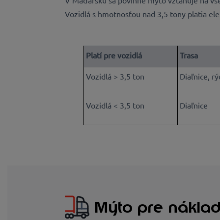
V Maďarsku sa povinné mýto vzťahuje na všet
Vozidlá s hmotnosťou nad 3,5 tony platia el
Platí pre vozidlá
Trasa
Vozidlá > 3,5 ton
Diaľnice, r
Vozidlá < 3,5 ton
Diaľnice
Mýto pre náklad