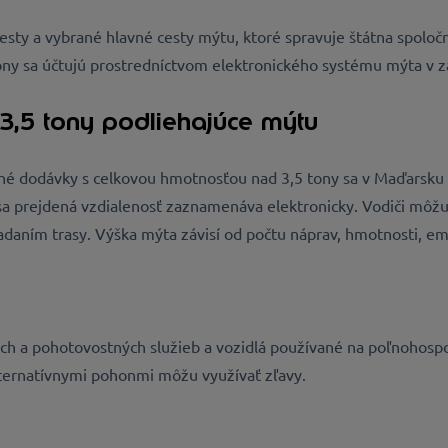
cesty a vybrané hlavné cesty mýtu, ktoré spravuje štátna spoloč
ony sa účtujú prostredníctvom elektronického systému mýta v záv
3,5 tony podliehajúce mýtu
tné dodávky s celkovou hmotnosťou nad 3,5 tony sa v Maďarsku 
 prejdená vzdialenosť zaznamenáva elektronicky. Vodiči môžu
adaním trasy. Výška mýta závisí od počtu náprav, hmotnosti, emis
ných a pohotovostných služieb a vozidlá používané na poľnohospo
lternatívnymi pohonmi môžu využívať zľavy.