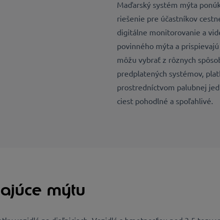
Maďarský systém mýta ponúka
riešenie pre účastníkov cestn
digitálne monitorovanie a vi
povinného mýta a prispievajú 
môžu vybrať z rôznych spôsob
predplatených systémov, plat
prostredníctvom palubnej je
ciest pohodlné a spoľahlivé.
hajúce mýtu