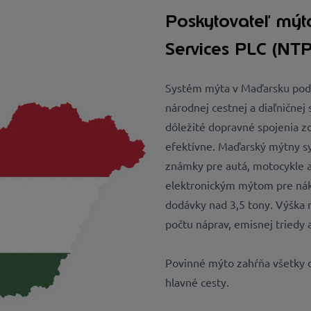
Poskytovateľ mýt
Services PLC (NTP
Systém mýta v Maďarsku podp
národnej cestnej a diaľničnej s
dôležité dopravné spojenia z
efektívne. Maďarský mýtny sy
známky pre autá, motocykle 
elektronickým mýtom pre nák
dodávky nad 3,5 tony. Výška m
počtu náprav, emisnej triedy a
Povinné mýto zahŕňa všetky di
hlavné cesty.