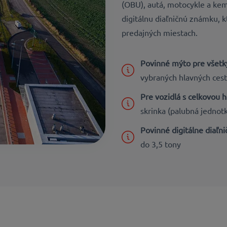
(OBU), autá, motocykle a ke
digitálnu diaľničnú známku, 
predajných miestach.
Povinné mýto pre všetk
vybraných hlavných ces
Pre vozidlá s celkovou 
skrinka (palubná jednot
Povinné digitálne diaľn
do 3,5 tony