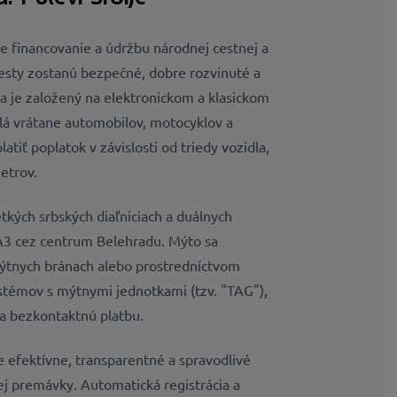
 financovanie a údržbu národnej cestnej a
 cesty zostanú bezpečné, dobre rozvinuté a
a je založený na elektronickom a klasickom
lá vrátane automobilov, motocyklov a
atiť poplatok v závislosti od triedy vozidla,
etrov.
tkých srbských diaľniciach a duálnych
A3 cez centrum Belehradu. Mýto sa
tnych bránach alebo prostredníctvom
stémov s mýtnymi jednotkami (tzv. "TAG"),
a bezkontaktnú platbu.
 efektívne, transparentné a spravodlivé
ej premávky. Automatická registrácia a