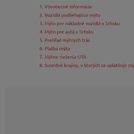
1. Všeobecné informácie
2. Vozidlá podliehajúce mýtu
3. Mýto pre nákladné vozidlá v Srbsku
4. Mýto pre autá v Srbsku
5. Prehľad mýtnych trás
6. Platba mýta
7. Mýtne riešenia UTA
8. Susedné krajiny, v ktorých sa uplatňuje m