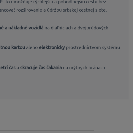
. To umožňuje rýchlejšiu a pohodlnejšiu cestu bez
ncovať rozširovanie a údržbu srbskej cestnej siete.
é a nákladné vozidlá
na diaľniciach a dvojprúdových
itnou kartou
alebo
elektronicky
prostredníctvom systému
etrí čas
a
skracuje čas čakania
na mýtnych bránach