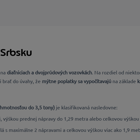
 Srbsku
y
na
diaľniciach a dvojprúdových vozovkách
. Na rozdiel od niekto
li brať do úvahy, že
mýtne poplatky sa vypočítavajú
na základe
k
s hmotnosťou do 3,5 tony)
je klasifikovaná nasledovne:
 výškou prednej nápravy do 1,29 metra alebo celkovou výškou 
dlá s maximálne 2 nápravami a celkovou výškou viac ako 1,9 met