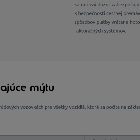
kamerový dozor zabezpečujú 
k bezpečnosti cestnej premáv
spôsobov platby vrátane hotov
fakturačných systémov.
hajúce mýtu
rúdových vozovkách pre všetky vozidlá, ktoré sa počíta na zákla