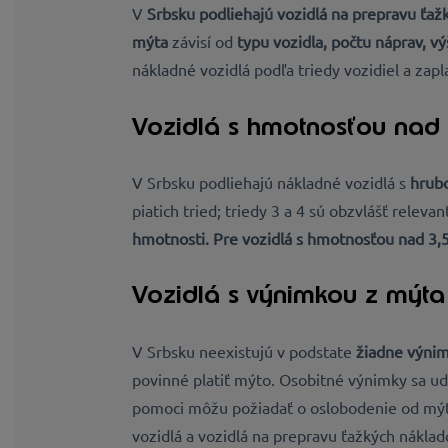
V
Srbsku podliehajú vozidlá na prepravu
ťažk
mýta
závisí od
typu vozidla, počtu náprav, v
nákladné vozidlá podľa triedy vozidiel a zapl
Vozidlá s hmotnosťou nad 
V Srbsku podliehajú nákladné vozidlá s
hrubo
piatich tried; triedy 3 a 4 sú obzvlášť releva
hmotnosti
. Pre vozidlá s hmotnosťou nad 3,5
Vozidlá s výnimkou z mýta
V Srbsku neexistujú v podstate
žiadne výni
povinné platiť mýto. Osobitné výnimky sa ud
pomoci môžu požiadať o oslobodenie od mýt
vozidlá a vozidlá na prepravu ťažkých náklad