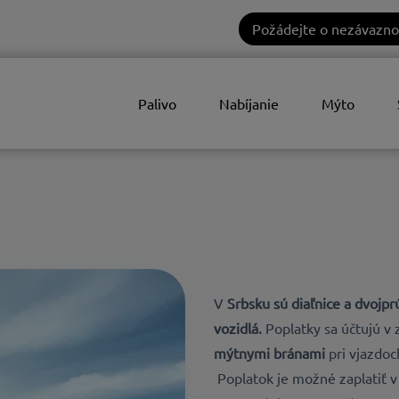
Požádejte o nezávazno
Palivo
Nabíjanie
Mýto
V
Srbsku
sú diaľnice a dvojp
vozidlá.
Poplatky sa účtujú v 
mýtnymi bránami
pri vjazdoch
Poplatok je možné zaplatiť 