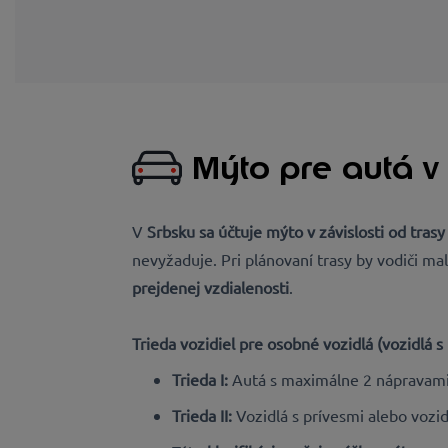
Mýto pre autá v
V
Srbsku
sa účtuje
mýto v závislosti od tras
nevyžaduje. Pri plánovaní trasy by vodiči ma
prejdenej vzdialenosti
.
Trieda vozidiel pre osobné vozidlá (vozidlá 
Trieda I:
Autá s maximálne 2 nápravami,
Trieda II:
Vozidlá s prívesmi alebo vozi