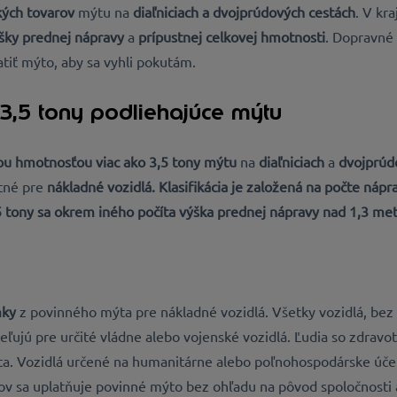
ých tovarov
mýtu na
diaľniciach a dvojprúdových cestách
. V kr
ýšky prednej nápravy
a
prípustnej celkovej hmotnosti
. Dopravné 
atiť mýto, aby sa vyhli pokutám.
3,5 tony podliehajúce mýtu
u hmotnosťou viac ako 3,5 tony
mýtu
na
diaľniciach
a
dvojprúd
ntné pre
nákladné vozidlá. Klasifikácia je založená na
počte nápra
 tony sa okrem iného počíta výška prednej nápravy nad 1,3 metr
mky
z povinného mýta pre nákladné vozidlá. Všetky vozidlá, bez
eľujú pre určité vládne alebo vojenské vozidlá. Ľudia so zdrav
a. Vozidlá určené na humanitárne alebo poľnohospodárske účel
ov sa uplatňuje povinné mýto bez ohľadu na pôvod spoločnosti a