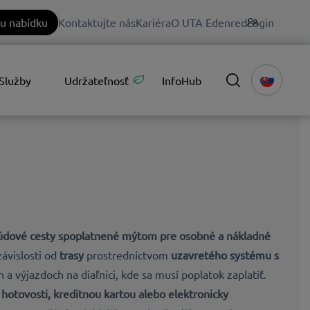
u nabídku
Kontaktujte nás
Kariéra
O UTA Edenred
Login
Služby
Udržateľnosť
InfoHub
rúdové cesty
spoplatnené
mýtom pre osobné a
nákladné
závislosti od
trasy
prostredníctvom
uzavretého systému s
 a výjazdoch na diaľnici, kde sa musí poplatok zaplatiť.
v
hotovosti, kreditnou kartou alebo elektronicky