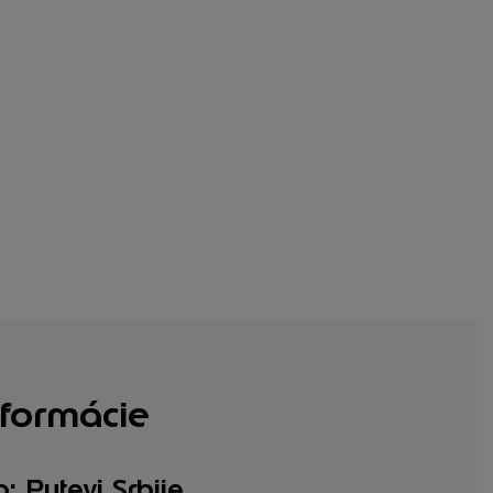
formácie
: Putevi Srbije