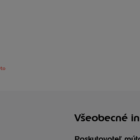
ýto
Všeobecné in
Poskytovateľ mýta