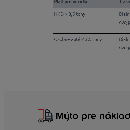
Platí pre vozidlá
Trasa
NKD > 3,5 tony
Diaľn
dvojp
Osobné autá ≤ 3.5 tony
Diaľn
dvojp
Mýto pre náklad