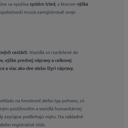
ajine sa využíva
systém tried
, v ktorom
výška
spoločnosti musia zaregistrovať svoje
ových cestách
. Vozidlá sú rozdelené do
v, výške prednej nápravy a celkovej
a a viac ako dve alebo štyri nápravy.
 ohľadu na hmotnosť alebo typ pohonu, sú
otným postihnutím a vozidlá humanitárnej
y zvyčajne podliehajú mýtu. Na nákladné
lebo registračné číslo.