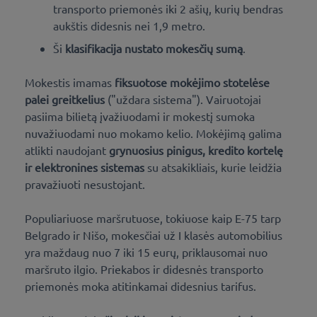
transporto priemonės iki 2 ašių, kurių bendras
aukštis didesnis nei 1,9 metro.
Ši
klasifikacija nustato mokesčių sumą
.
Mokestis imamas
fiksuotose mokėjimo stotelėse
palei greitkelius
("uždara sistema"). Vairuotojai
pasiima bilietą įvažiuodami ir mokestį sumoka
nuvažiuodami nuo mokamo kelio. Mokėjimą galima
atlikti naudojant
grynuosius pinigus, kredito kortelę
ir elektronines sistemas
su atsakikliais, kurie leidžia
pravažiuoti nesustojant.
Populiariuose maršrutuose, tokiuose kaip E-75 tarp
Belgrado ir Nišo, mokesčiai už I klasės automobilius
yra maždaug nuo 7 iki 15 eurų, priklausomai nuo
maršruto ilgio. Priekabos ir didesnės transporto
priemonės moka atitinkamai didesnius tarifus.