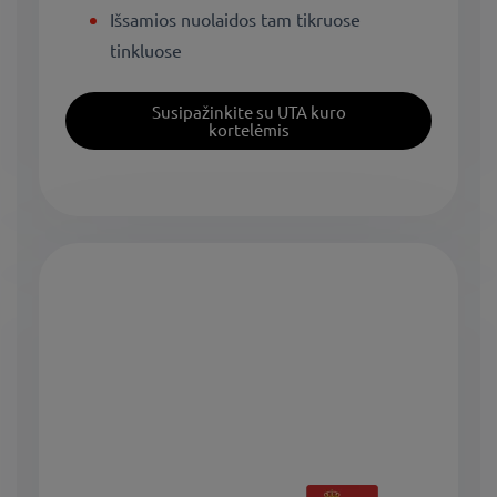
Išsamios nuolaidos tam tikruose
tinkluose
Susipažinkite su UTA kuro
kortelėmis