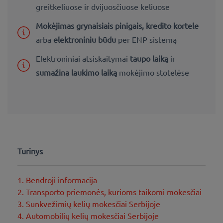
greitkeliuose ir dvijuosčiuose keliuose
Mokėjimas grynaisiais pinigais, kredito kortele
arba
elektroniniu būdu
per ENP sistemą
Elektroniniai atsiskaitymai
taupo laiką
ir
sumažina laukimo laiką
mokėjimo stotelėse
Turinys
1. Bendroji informacija
2. Transporto priemonės, kurioms taikomi mokesčiai
3. Sunkvežimių kelių mokesčiai Serbijoje
4. Automobilių kelių mokesčiai Serbijoje