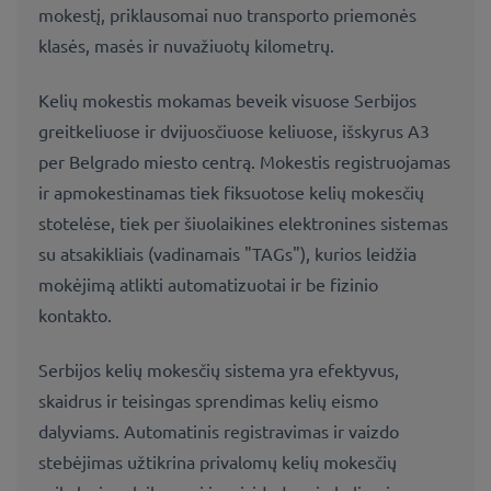
mokestį, priklausomai nuo transporto priemonės
klasės, masės ir nuvažiuotų kilometrų.
Kelių mokestis mokamas beveik visuose Serbijos
greitkeliuose ir dvijuosčiuose keliuose, išskyrus A3
per Belgrado miesto centrą. Mokestis registruojamas
ir apmokestinamas tiek fiksuotose kelių mokesčių
stotelėse, tiek per šiuolaikines elektronines sistemas
su atsakikliais (vadinamais "TAGs"), kurios leidžia
mokėjimą atlikti automatizuotai ir be fizinio
kontakto.
Serbijos kelių mokesčių sistema yra efektyvus,
skaidrus ir teisingas sprendimas kelių eismo
dalyviams. Automatinis registravimas ir vaizdo
stebėjimas užtikrina privalomų kelių mokesčių