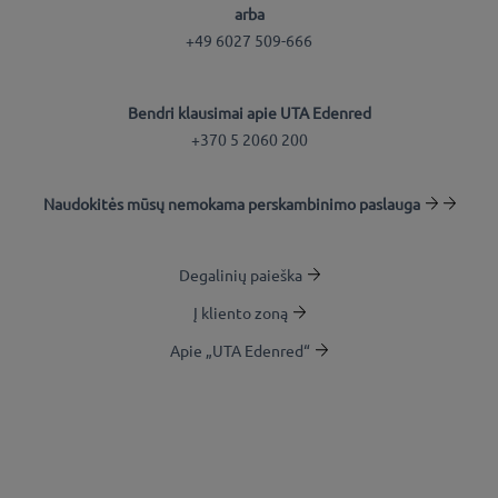
arba
+49 6027 509-666
Bendri klausimai apie UTA Edenred
+370 5 2060 200
Naudokitės mūsų nemokama perskambinimo paslauga
Degalinių paieška
Į kliento zoną
Apie „UTA Edenred“