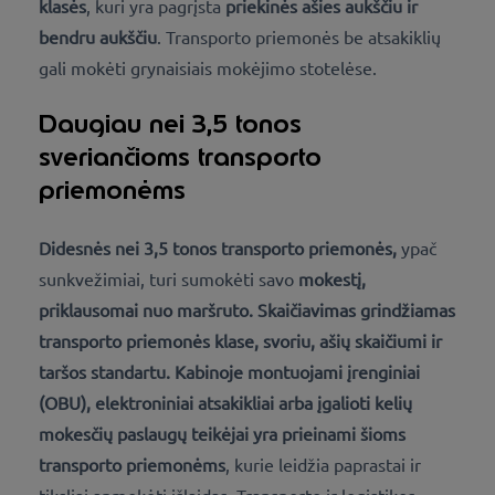
klasės
, kuri yra pagrįsta
priekinės ašies aukščiu ir
bendru aukščiu
. Transporto priemonės be atsakiklių
gali mokėti grynaisiais mokėjimo stotelėse.
Daugiau nei 3,5 tonos
sveriančioms transporto
priemonėms
Didesnės nei 3,5 tonos transporto priemonės,
ypač
sunkvežimiai, turi sumokėti savo
mokestį,
priklausomai nuo maršruto.
Skaičiavimas
grindžiamas
transporto priemonės klase, svoriu, ašių skaičiumi ir
taršos standartu
.
Kabinoje montuojami įrenginiai
(OBU),
elektroniniai
atsakikliai arba
įgalioti kelių
mokesčių paslaugų teikėjai yra prieinami
šioms
transporto priemonėms
, kurie leidžia paprastai ir
tiksliai apmokėti išlaidas. Transporto ir logistikos