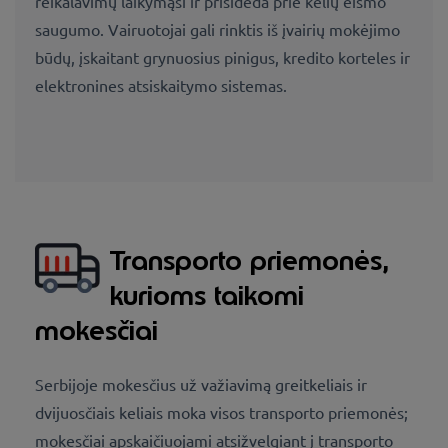
reikalavimų laikymąsi ir prisideda prie kelių eismo
saugumo. Vairuotojai gali rinktis iš įvairių mokėjimo
būdų, įskaitant grynuosius pinigus, kredito korteles ir
elektronines atsiskaitymo sistemas.
Transporto priemonės,
kurioms taikomi
mokesčiai
Serbijoje mokesčius už važiavimą greitkeliais ir
dvijuosčiais keliais moka visos transporto priemonės;
mokesčiai apskaičiuojami atsižvelgiant į transporto