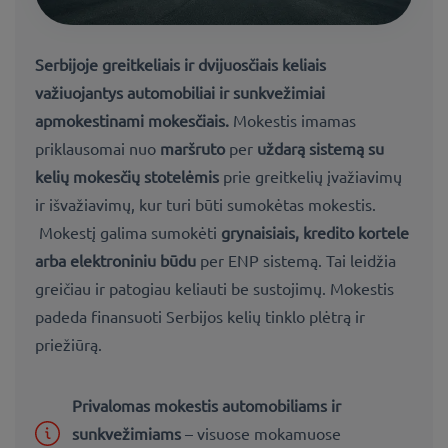
Serbijoje
greitkeliais ir dvijuosčiais keliais
važiuojantys automobiliai ir sunkvežimiai
apmokestinami
mokesčiais
.
Mokestis imamas
priklausomai nuo
maršruto
per
uždarą sistemą su
kelių mokesčių stotelėmis
prie greitkelių įvažiavimų
ir išvažiavimų, kur turi būti sumokėtas mokestis.
Mokestį galima sumokėti
grynaisiais, kredito kortele
arba elektroniniu būdu
per ENP sistemą. Tai leidžia
greičiau ir patogiau keliauti be sustojimų. Mokestis
padeda finansuoti Serbijos kelių tinklo plėtrą ir
priežiūrą.
Privalomas mokestis automobiliams ir
sunkvežimiams
– visuose mokamuose