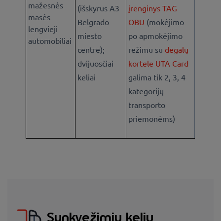
mažesnės
(išskyrus A3
įrenginys TAG
masės
Belgrado
OBU
(mokėjimo
lengvieji
miesto
po apmokėjimo
automobiliai
centre);
režimu su
degalų
dvijuosčiai
kortele UTA Card
keliai
galima tik 2, 3, 4
kategorijų
transporto
priemonėms)
Sunkvežimių kelių