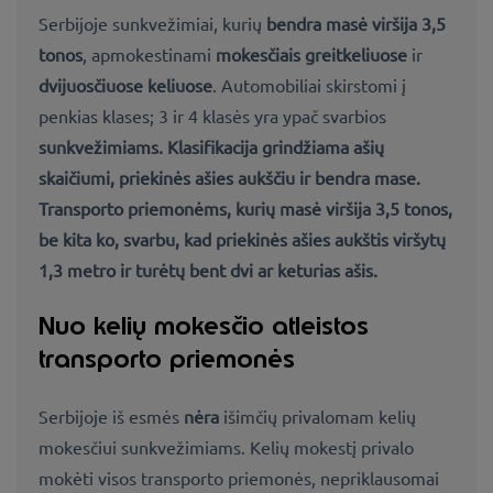
Serbijoje sunkvežimiai, kurių
bendra masė viršija 3,5
tonos
, apmokestinami
mokesčiais
greitkeliuose
ir
dvijuosčiuose keliuose
. Automobiliai skirstomi į
penkias klases; 3 ir 4 klasės yra ypač svarbios
sunkvežimiams. Klasifikacija grindžiama
ašių
skaičiumi, priekinės ašies aukščiu ir bendra mase
.
Transporto priemonėms, kurių masė viršija 3,5 tonos,
be kita ko, svarbu, kad priekinės ašies aukštis viršytų
1,3 metro ir turėtų bent dvi ar keturias ašis.
Nuo kelių mokesčio atleistos
transporto priemonės
Serbijoje iš esmės
nėra
išimčių privalomam kelių
mokesčiui sunkvežimiams. Kelių mokestį privalo
mokėti visos transporto priemonės, nepriklausomai