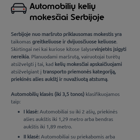
Automobilių kelių
mokesčiai Serbijoje
Serbijoje
nuo maršruto priklausomas mokestis
yra
taikomas
greitkeliuose ir dvijuosčiuose keliuose
.
Skirtingai nei kai kuriose kitose šalyse
vinjetės įsigyti
nereikia
. Planuodami maršrutą, vairuotojai turėtų
atsižvelgti į tai, kad
kelių mokesčiai apskaičiuojami
atsižvelgiant į
transporto priemonės kategoriją,
priekinės ašies aukštį ir nuvažiuotą atstumą
.
Automobilių klasės (iki 3,5 tonos)
klasifikuojamos
taip:
I klasė:
Automobiliai su iki 2 ašių, priekinės
ašies aukštis iki 1,29 metro arba bendras
aukštis iki 1,89 metro.
II klasė:
Automobiliai su priekabomis arba