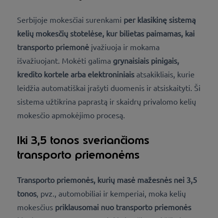
Serbijoje mokesčiai surenkami
per
klasikinę sistemą
kelių mokesčių stotelėse
, kur bilietas paimamas, kai
transporto priemonė
įvažiuoja ir mokama
išvažiuojant. Mokėti galima
grynaisiais pinigais,
kredito kortele arba elektroniniais
atsakikliais, kurie
leidžia automatiškai įrašyti duomenis ir atsiskaityti. Ši
sistema užtikrina paprastą ir skaidrų privalomo kelių
mokesčio apmokėjimo procesą.
Iki 3,5 tonos sveriančioms
transporto priemonėms
Transporto priemonės, kurių masė mažesnės nei 3,5
tonos
,
pvz., automobiliai ir kemperiai, moka kelių
mokesčius
priklausomai nuo transporto priemonės