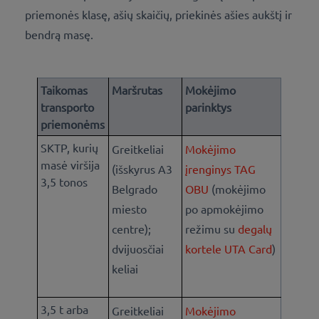
priemonės klasę, ašių skaičių, priekinės ašies aukštį ir
bendrą masę.
Taikomas
Maršrutas
Mokėjimo
transporto
parinktys
priemonėms
SKTP, kurių
Greitkeliai
Mokėjimo
masė viršija
(išskyrus A3
įrenginys TAG
3,5 tonos
Belgrado
OBU
(mokėjimo
miesto
po apmokėjimo
centre);
režimu su
degalų
dvijuosčiai
kortele UTA Card
)
keliai
3,5 t arba
Greitkeliai
Mokėjimo