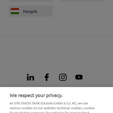
Hungría
We respect your privacy.
Número 24 h de emergencias ante averías
At UTA UNION TANK Eckstein GmbH & Co. KG, we use
00800 - 88 27 37 84 (gratuito)
various cookies on our website: technical cookies, cookies
for marketing purposes (in particular for personalized