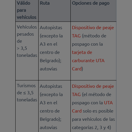
Válido
Ruta
Opciones de pago
para
vehículos
Vehículos
Autopistas
Dispositivo de peaje
pesados
(excepto la
TAG
(método de
de
A3 en el
pospago con la
> 3,5
centro de
tarjeta de
toneladas
Belgrado);
carburante UTA
autovías
Card
)
Turismos
Autopistas
Dispositivo de peaje
de ≤ 3,5
(excepto la
TAG
(el método de
toneladas
A3 en el
pospago con la
UTA
centro de
Card
solo es posible
Belgrado);
para vehículos de las
autovías
categorías 2, 3 y 4)