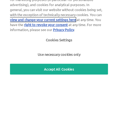
Número 24 h de emergencias ante bloqueos de la tarjeta
advertising), and cookies for analytical purposes. In
general, you can visit our website without cookies being set,
00800 88 226 226 (gratuito)
with the exception of technically necessary cookies. You can
o
view and change your current settings here
at any time. You
+49 6027 509-666
have the
right to revoke your consent
at any time. For more
information, please see our
Privacy Policy
.
Consultas generales sobre UTA Edenred
Cookies Settings
+34 902110890
Use necessary cookies only
Use nuestro servicio gratuito de devolución de llamadas
Accept All Cookies
Buscador de estaciones
Inicio de sesión en el área de clientes
Acerca de UTA Edenred