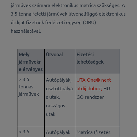
járművek számára elektronikus matrica szükséges. A
3,5 tonna feletti járművek útvonalfüggő elektronikus
útdíjat fizetnek fedélzeti egység (OBU)
használatával.
Mely
Útvonal
Fizetési
járművekr
lehetőségek
e érvényes
> 3,5
Autópályák,
UTA One® next
tonnás
osztottpályá
útdíj doboz;
HU-
járművek
s utak,
GO rendszer
országos
utak
< 3,5
Autópályák
Matrica (fizetés