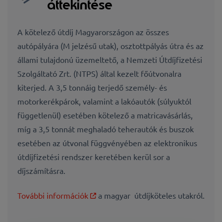
áttekintése
A kötelező útdíj Magyarországon az összes
autópályára (M jelzésű utak), osztottpályás útra és az
állami tulajdonú üzemeltető, a Nemzeti Útdíjfizetési
Szolgáltató Zrt. (NTPS) által kezelt főútvonalra
kiterjed. A 3,5 tonnáig terjedő személy- és
motorkerékpárok, valamint a lakóautók (súlyuktól
függetlenül) esetében kötelező a matricavásárlás,
míg a 3,5 tonnát meghaladó teherautók és buszok
esetében az útvonal függvényében az elektronikus
útdíjfizetési rendszer keretében kerül sor a
díjszámításra.
További információk
a magyar útdíjköteles utakról.