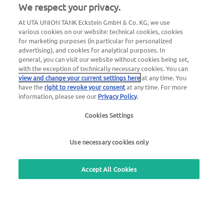
We respect your privacy.
24 órás, kártyaletiltás esetén hívható szám
00800 88 226 226 (ingyenes)
At UTA UNION TANK Eckstein GmbH & Co. KG, we use
vagy
various cookies on our website: technical cookies, cookies
for marketing purposes (in particular for personalized
+49 6027 509-666
advertising), and cookies for analytical purposes. In
general, you can visit our website without cookies being set,
with the exception of technically necessary cookies. You can
Általános kérdések az UTA Edenredről
view and change your current settings here
at any time. You
+36 06 1 2673521
have the
right to revoke your consent
at any time. For more
information, please see our
Privacy Policy
.
Használja ingyenes visszahívási szolgáltatásunkat
Cookies Settings
Use necessary cookies only
Töltőállomás-kereső
Bejelentkezés az ügyfélfelületre
Accept All Cookies
Az UTA Edenredről