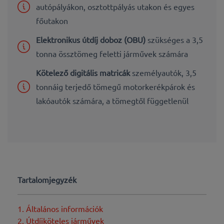
autópályákon, osztottpályás utakon és egyes
főutakon
Elektronikus útdíj doboz (OBU)
szükséges a 3,5
tonna össztömeg feletti járművek számára
Kötelező digitális matricák
személyautók, 3,5
tonnáig terjedő tömegű motorkerékpárok és
lakóautók számára, a tömegtől függetlenül
Tartalomjegyzék
1. Általános információk
2. Útdíjköteles járművek