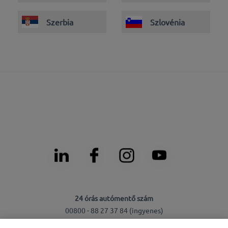
Szerbia
Szlovénia
24 órás autómentő szám
00800 - 88 27 37 84 (ingyenes)