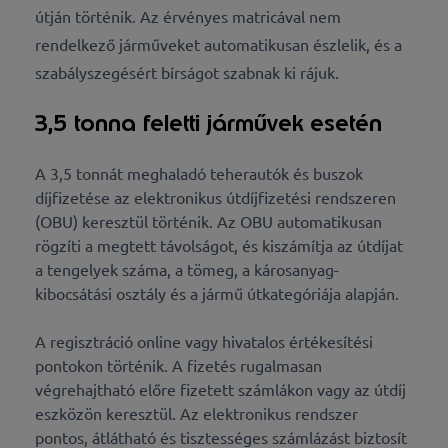
útján történik. Az érvényes matricával nem
rendelkező járműveket automatikusan észlelik, és a
szabályszegésért bírságot szabnak ki rájuk.
3,5 tonna feletti járművek esetén
A 3,5 tonnát meghaladó teherautók és buszok
díjfizetése az elektronikus útdíjfizetési rendszeren
(OBU) keresztül történik. Az OBU automatikusan
rögzíti a megtett távolságot, és kiszámítja az útdíjat
a tengelyek száma, a tömeg, a károsanyag-
kibocsátási osztály és a jármű útkategóriája alapján.
A regisztráció online vagy hivatalos értékesítési
pontokon történik. A fizetés rugalmasan
végrehajtható előre fizetett számlákon vagy az útdíj
eszközön keresztül. Az elektronikus rendszer
pontos, átlátható és tisztességes számlázást biztosít