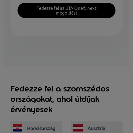
Fedezze fel az UTA One® next
megoldást
Fedezze fel a szomszédos
országokat, ahol útdíjak
érvényesek
Horvátország
Ausztria