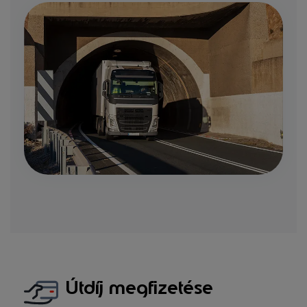
Útdíj megfizetése