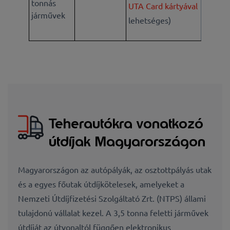
tonnás
UTA Card kártyával
járművek
lehetséges)
Teherautókra vonatkozó
útdíjak Magyarországon
Magyarországon az autópályák, az osztottpályás utak
és a egyes főutak útdíjkötelesek, amelyeket a
Nemzeti Útdíjfizetési Szolgáltató Zrt. (NTPS) állami
tulajdonú vállalat kezel. A 3,5 tonna feletti járművek
útdíját az útvonaltól függően elektronikus