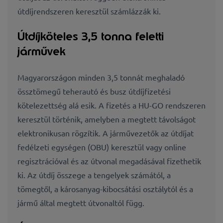
útdíjrendszeren keresztül számlázzák ki.
Útdíjköteles 3,5 tonna feletti
járművek
Magyarországon minden 3,5 tonnát meghaladó
össztömegű teherautó és busz útdíjfizetési
kötelezettség alá esik. A fizetés a HU-GO rendszeren
keresztül történik, amelyben a megtett távolságot
elektronikusan rögzítik. A járművezetők az útdíjat
fedélzeti egységen (OBU) keresztül vagy online
regisztrációval és az útvonal megadásával fizethetik
ki. Az útdíj összege a tengelyek számától, a
tömegtől, a károsanyag-kibocsátási osztálytól és a
jármű által megtett útvonaltól függ.