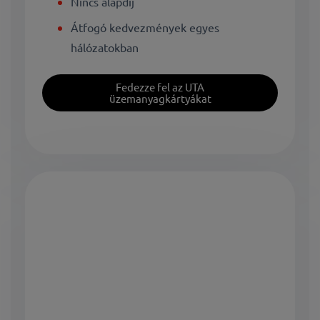
Nincs alapdíj
Átfogó kedvezmények egyes
hálózatokban
Fedezze fel az UTA
üzemanyagkártyákat