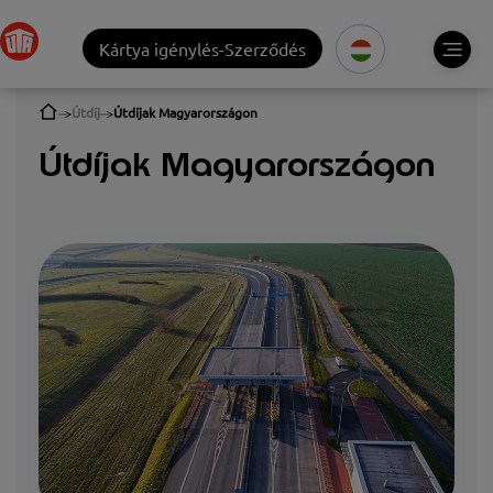
Kártya igénylés-Szerződés
Útdíj
Útdíjak Magyarországon
Útdíjak Magyarországon