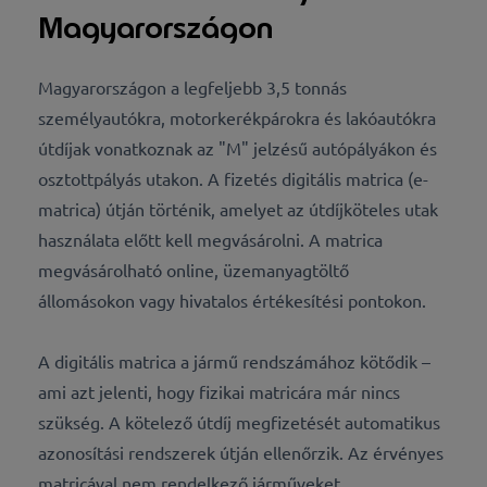
Magyarországon
Magyarországon a legfeljebb 3,5 tonnás
személyautókra, motorkerékpárokra és lakóautókra
útdíjak vonatkoznak az "M" jelzésű autópályákon és
osztottpályás utakon. A fizetés digitális matrica (e-
matrica) útján történik, amelyet az útdíjköteles utak
használata előtt kell megvásárolni. A matrica
megvásárolható online, üzemanyagtöltő
állomásokon vagy hivatalos értékesítési pontokon.
A digitális matrica a jármű rendszámához kötődik –
ami azt jelenti, hogy fizikai matricára már nincs
szükség. A kötelező útdíj megfizetését automatikus
azonosítási rendszerek útján ellenőrzik. Az érvényes
matricával nem rendelkező járműveket