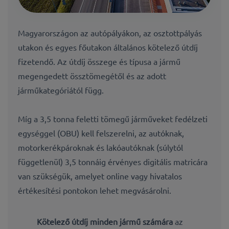
Magyarországon az autópályákon, az osztottpályás
utakon és egyes főutakon általános kötelező útdíj
fizetendő. Az útdíj összege és típusa a jármű
megengedett össztömegétől és az adott
járműkategóriától függ.
Míg a 3,5 tonna feletti tömegű járműveket fedélzeti
egységgel (OBU) kell felszerelni, az autóknak,
motorkerékpároknak és lakóautóknak (súlytól
függetlenül) 3,5 tonnáig érvényes digitális matricára
van szükségük, amelyet online vagy hivatalos
értékesítési pontokon lehet megvásárolni.
Kötelező útdíj minden jármű számára
az