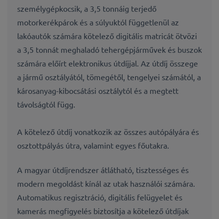
személygépkocsik, a 3,5 tonnáig terjedő
motorkerékpárok és a súlyuktól függetlenül az
lakóautók számára kötelező digitális matricát ötvözi
a 3,5 tonnát meghaladó tehergépjárművek és buszok
számára előírt elektronikus útdíjjal. Az útdíj összege
a jármű osztályától, tömegétől, tengelyei számától, a
károsanyag-kibocsátási osztálytól és a megtett
távolságtól függ.
A kötelező útdíj vonatkozik az összes autópályára és
osztottpályás útra, valamint egyes főutakra.
A magyar útdíjrendszer átlátható, tisztességes és
modern megoldást kínál az utak használói számára.
Automatikus regisztráció, digitális felügyelet és
kamerás megfigyelés biztosítja a kötelező útdíjak