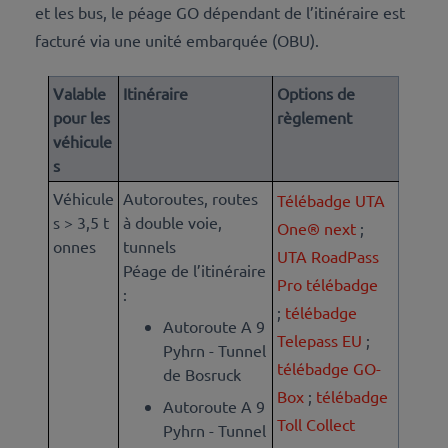
et les bus, le péage GO dépendant de l’itinéraire est
facturé via une unité embarquée (OBU).
Valable
Itinéraire
Options de
pour les
règlement
véhicule
s
Véhicule
Autoroutes, routes
Télébadge UTA
s > 3,5 t
à double voie,
One® next
;
onnes
tunnels
UTA RoadPass
Péage de l’itinéraire
Pro télébadge
:
;
télébadge
Autoroute A 9
Telepass EU
;
Pyhrn - Tunnel
télébadge GO-
de Bosruck
Box
;
télébadge
Autoroute A 9
Toll Collect
Pyhrn - Tunnel