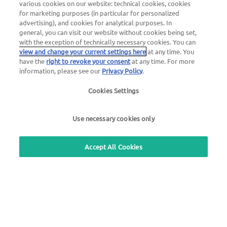
various cookies on our website: technical cookies, cookies
for marketing purposes (in particular for personalized
advertising), and cookies for analytical purposes. In
Numéro d'appel d'urgence pour dépannage 24h/24
general, you can visit our website without cookies being set,
with the exception of technically necessary cookies. You can
00800 - 88 27 37 84 (
gratuit
)
view and change your current settings here
at any time. You
have the
right to revoke your consent
at any time. For more
Numéro d'appel d'urgence en cas de blocage de carte
information, please see our
Privacy Policy
.
24h/24
Cookies Settings
00800 88 226 226 (
gratuit
)
ou
+49 6027 509-666
Use necessary cookies only
Accept All Cookies
Questions générales au sujet d'UTA Edenred
+33 3 10 02 20 10
Pour nos partenaires d’acceptation
01 49 46 25 15
Utilisez notre service de rappel gratuit