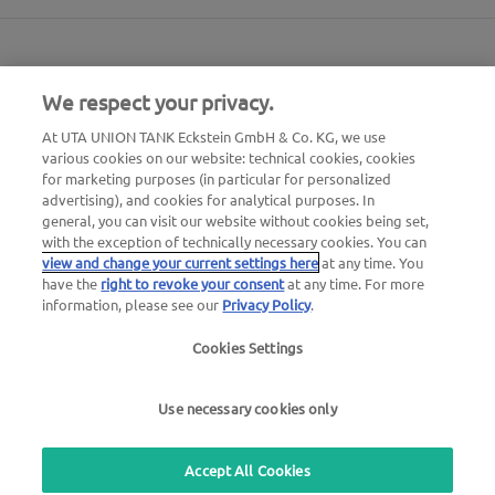
We respect your privacy.
At UTA UNION TANK Eckstein GmbH & Co. KG, we use
various cookies on our website: technical cookies, cookies
for marketing purposes (in particular for personalized
advertising), and cookies for analytical purposes. In
general, you can visit our website without cookies being set,
with the exception of technically necessary cookies. You can
view and change your current settings here
at any time. You
have the
right to revoke your consent
at any time. For more
24/7 noodnummer pechhulp
information, please see our
Privacy Policy
.
00800 - 88 27 37 84 (gratis)
Cookies Settings
24/7 noodnummer kaart blokkeren
00800 88 226 226 (gratis)
Use necessary cookies only
of
+49 6027 509-666
Accept All Cookies