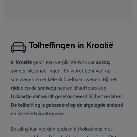
Tolheffingen in Kroatië
In
Kroatië
geldt een verplichte tol voor
auto's
,
zonder uitzonderingen. Tol wordt geheven op
snelwegen en enkele dubbelbaanswegen. Bij het
rijden op de snelweg
nemen chauffeurs een
tolkaartje dat wordt geretourneerd bij het
verlaten
.
De
tolheffing
is gebaseerd op de
afgelegde afstand
en
de voertuigcategorie
.
Betaling kan worden gedaan bij
tolcabines
met
contant geld, creditcard of het elektronische
ENC-