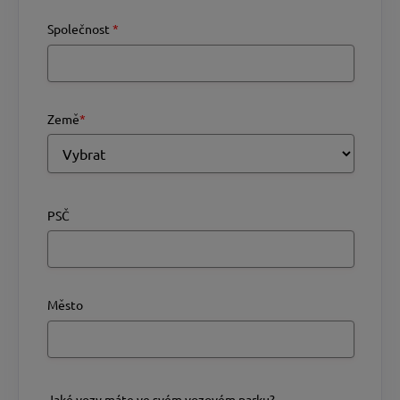
Společnost
*
Země
*
PSČ
Město
Jaké vozy máte ve svém vozovém parku?