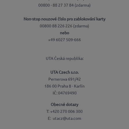
00800 - 88 27 37 84 (zdarma)
Non-stop nouzové číslo pro zablokování karty
00800 88 226 226 (zdarma)
nebo
+49 6027 509-666
UTA Česká republika:
UTA Czech s.r.o.
Pernerova 691/42
186 00 Praha 8 - Karlín
IČ: 04769490
Obecné dotazy
T: +420 270 006 300
E: utacz@uta.com