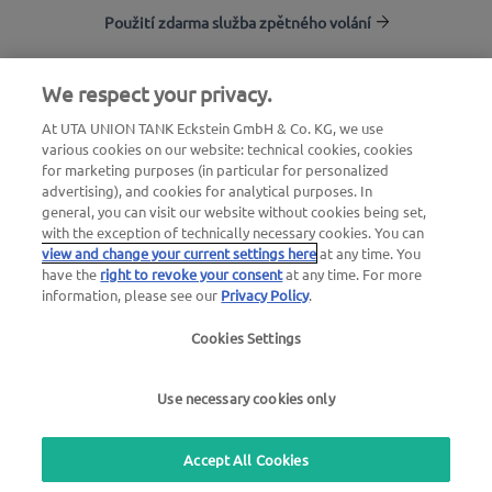
Použití zdarma služba zpětného volání
We respect your privacy.
Vyhledávání stanic
At UTA UNION TANK Eckstein GmbH & Co. KG, we use
Přihlásit do sekce pro zákazníky
various cookies on our website: technical cookies, cookies
O společnosti UTA Edenred
for marketing purposes (in particular for personalized
advertising), and cookies for analytical purposes. In
general, you can visit our website without cookies being set,
with the exception of technically necessary cookies. You can
view and change your current settings here
at any time. You
have the
right to revoke your consent
at any time. For more
information, please see our
Privacy Policy
.
Zákonné oznámení
|
Zásady ochrany osobních údajů
Cookies Settings
|
Všeobecné obchodní podmínky |
Uživatelské
podmínky
Use necessary cookies only
we simplify mobility
Accept All Cookies