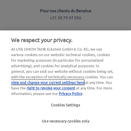
Pour nos clients du Benelux
+31 30 79 97 050
Recherche de station
We respect your privacy.
Connexion à l'espace client
At UTA UNION TANK Eckstein GmbH & Co. KG, we use
various cookies on our website: technical cookies, cookies
À propos d'UTA Edenred
for marketing purposes (in particular for personalized
advertising), and cookies for analytical purposes. In
Blog
general, you can visit our website without cookies being set,
with the exception of technically necessary cookies. You can
view and change your current settings here
at any time. You
have the
right to revoke your consent
at any time. For more
information, please see our
Privacy Policy
.
Cookies Settings
Mentions légales
|
Politique de confidentialité |
Conditions générales |
Conditions d'utilisation
Use necessary cookies only
we simplify mobility