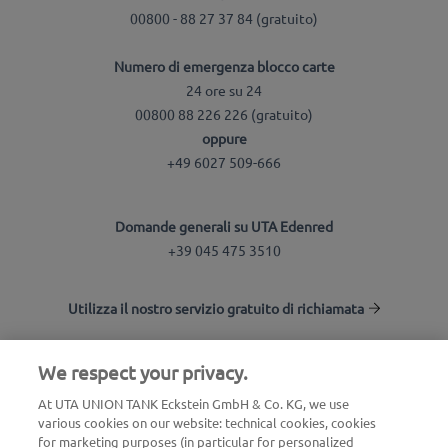
00800 - 88 27 37 84 (gratuito)
Numero di emergenza blocco carte
24 ore su 24
00800 88 226 226 (gratuito)
oppure
+49 6027 509-666
Domande generali su UTA Edenred
+39 045 475 3510
Utilizza il nostro servizio gratuito di richiamata
We respect your privacy.
UTA Stationsfinder
At UTA UNION TANK Eckstein GmbH & Co. KG, we use
Accedi all'area clienti
various cookies on our website: technical cookies, cookies
UTA Edenred
for marketing purposes (in particular for personalized