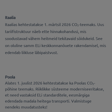
Itaalia
Itaalias kehtestatakse 1. märtsil 2026 CO₂-teemaks. Uus
tariifistruktuur näeb ette hinnakohandusi, mis
soodustavad vähem heitmeid tekitavaid sõidukeid. See
on oluline samm ELi keskkonnanõuete rakendamisel, mis
edendab liikluse läbipaistvust.
Poola
Alates 1. juulist 2026 kehtestatakse ka Poolas CO₂-
põhine teemaks. Riiklikke süsteeme moderniseeritakse,
et need vastaksid ELi standarditele, eesmärgiga
edendada madala heitega transporti. Valmistuge
nendeks muudatusteks!