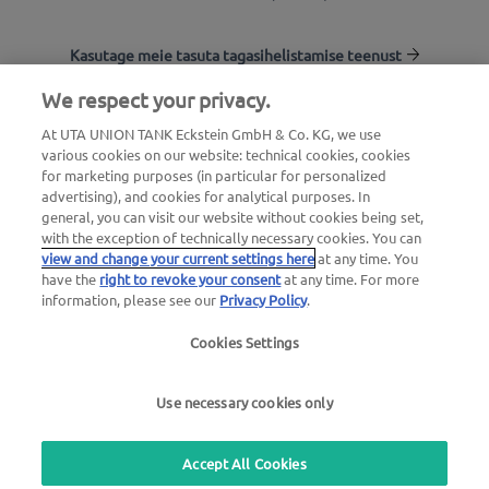
Kasutage meie tasuta tagasihelistamise teenust
We respect your privacy.
Tankla otsing
At UTA UNION TANK Eckstein GmbH & Co. KG, we use
various cookies on our website: technical cookies, cookies
Logi kliendikeskkonda
for marketing purposes (in particular for personalized
advertising), and cookies for analytical purposes. In
Info UTA Edenredi kohta
general, you can visit our website without cookies being set,
with the exception of technically necessary cookies. You can
view and change your current settings here
at any time. You
have the
right to revoke your consent
at any time. For more
information, please see our
Privacy Policy
.
Cookies Settings
Õiguslik teave
|
Privaatsuspoliitika |
Üldtingimused
|
Kasutustingimused
Use necessary cookies only
we simplify mobility
Accept All Cookies