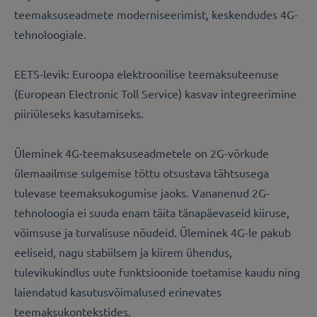
teemaksuseadmete moderniseerimist, keskendudes 4G-
tehnoloogiale.
EETS-levik: Euroopa elektroonilise teemaksuteenuse
(European Electronic Toll Service) kasvav integreerimine
piiriüleseks kasutamiseks.
Üleminek 4G-teemaksuseadmetele on 2G-võrkude
ülemaailmse sulgemise tõttu otsustava tähtsusega
tulevase teemaksukogumise jaoks. Vananenud 2G-
tehnoloogia ei suuda enam täita tänapäevaseid kiiruse,
võimsuse ja turvalisuse nõudeid. Üleminek 4G-le pakub
eeliseid, nagu stabiilsem ja kiirem ühendus,
tulevikukindlus uute funktsioonide toetamise kaudu ning
laiendatud kasutusvõimalused erinevates
teemaksukontekstides.