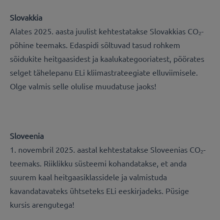
Slovakkia
Alates 2025. aasta juulist kehtestatakse Slovakkias CO₂-
põhine teemaks. Edaspidi sõltuvad tasud rohkem
sõidukite heitgaasidest ja kaalukategooriatest, pöörates
selget tähelepanu ELi kliimastrateegiate elluviimisele.
Olge valmis selle olulise muudatuse jaoks!
Sloveenia
1. novembril 2025. aastal kehtestatakse Sloveenias CO₂-
teemaks. Riiklikku süsteemi kohandatakse, et anda
suurem kaal heitgaasiklassidele ja valmistuda
kavandatavateks ühtseteks ELi eeskirjadeks. Püsige
kursis arengutega!