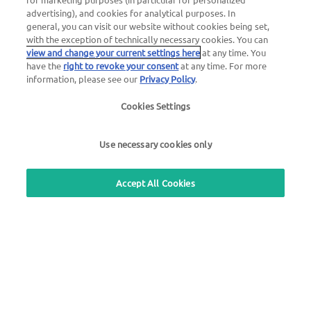
advertising), and cookies for analytical purposes. In
general, you can visit our website without cookies being set,
Utilizza il nostro servizio gratuito di richiamata
with the exception of technically necessary cookies. You can
view and change your current settings here
at any time. You
have the
right to revoke your consent
at any time. For more
information, please see our
Privacy Policy
.
UTA Stationsfinder
Accedi all'area clienti
Cookies Settings
UTA Edenred
Use necessary cookies only
Accept All Cookies
Informazioni legali |
Informativa sulla privacy |
Termini e condizioni generali |
Termini di
utilizzo
we simplify mobility