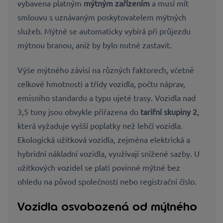
vybavena platným
mýtným zařízením
a musí mít
smlouvu s uznávaným poskytovatelem mýtných
služeb. Mýtné se automaticky vybírá při průjezdu
mýtnou branou, aniž by bylo nutné zastavit.
Výše mýtného závisí na různých faktorech, včetně
celkové hmotnosti a třídy vozidla, počtu náprav,
emisního standardu a typu ujeté trasy. Vozidla nad
3,5 tuny jsou obvykle přiřazena do
tarifní skupiny 2
,
která vyžaduje vyšší poplatky než lehčí vozidla.
Ekologická užitková vozidla, zejména elektrická a
hybridní nákladní vozidla, využívají snížené sazby. U
užitkových vozidel se platí povinné mýtné bez
ohledu na původ společnosti nebo registrační číslo.
Vozidla osvobozená od mýtného