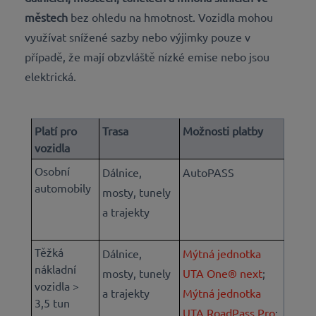
městech
bez ohledu na hmotnost. Vozidla mohou
využívat snížené sazby nebo výjimky pouze v
případě, že mají obzvláště nízké emise nebo jsou
elektrická.
Platí pro
Trasa
Možnosti platby
vozidla
Osobní
Dálnice,
AutoPASS
automobily
mosty, tunely
a trajekty
Těžká
Dálnice,
Mýtná jednotka
nákladní
mosty, tunely
UTA One® next
;
vozidla >
a trajekty
Mýtná jednotka
3,5 tun
UTA RoadPass Pro
;