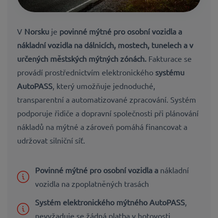
V
Norsku
je
povinné mýtné pro osobní vozidla a
nákladní vozidla na dálnicích, mostech, tunelech a v
určených městských mýtných zónách.
Fakturace se
provádí prostřednictvím elektronického
systému
AutoPASS
, který umožňuje jednoduché,
transparentní a automatizované zpracování. Systém
podporuje řidiče a dopravní společnosti při plánování
nákladů na mýtné a zároveň pomáhá financovat a
udržovat silniční síť.
Povinné mýtné pro osobní vozidla a
nákladní
vozidla na zpoplatněných trasách
Systém elektronického mýtného AutoPASS
,
nevyžaduje se žádná platba v hotovosti