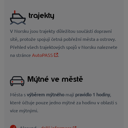
trajekty
V Norsku jsou trajekty důležitou součástí dopravní
sítě, protože spojují četná pobřežní města a ostrovy.
Přehled všech
trajektových spojů v Norsku naleznete
na stránce
AutoPASS
.
Mýtné ve městě
Města s
výběrem mýtného
mají
pravidlo 1 hodiny
,
které účtuje pouze jedno mýtné za hodinu v oblasti s
více mýtnými.
Alesund –
další informace