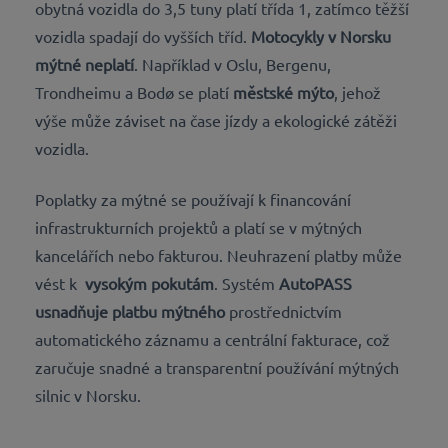
obytná vozidla do 3,5 tuny platí třída 1, zatímco těžší
vozidla spadají do vyšších tříd.
Motocykly v Norsku
mýtné neplatí
. Například v Oslu, Bergenu,
Trondheimu a Bodø se platí
městské mýto
, jehož
výše může záviset na čase jízdy a ekologické zátěži
vozidla.
Poplatky za mýtné se používají k financování
infrastrukturních projektů a platí se v mýtných
kancelářích nebo fakturou. Neuhrazení platby může
vést k
vysokým pokutám
. Systém
AutoPASS
usnadňuje platbu mýtného
prostřednictvím
automatického záznamu a centrální fakturace, což
zaručuje snadné a transparentní používání mýtných
silnic v Norsku.