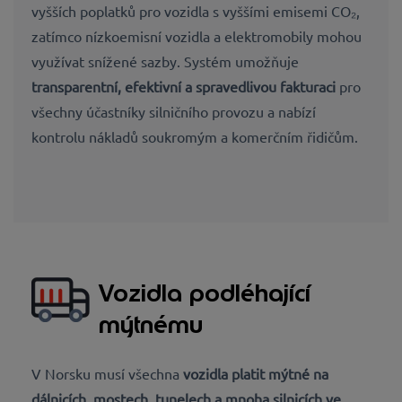
vyšších poplatků pro vozidla s vyššími emisemi CO₂,
zatímco nízkoemisní vozidla a elektromobily mohou
využívat snížené sazby. Systém umožňuje
transparentní, efektivní a spravedlivou fakturaci
pro
všechny účastníky silničního provozu a nabízí
kontrolu nákladů soukromým a komerčním řidičům.
Vozidla podléhající
mýtnému
V Norsku musí všechna
vozidla platit
mýtné na
dálnicích, mostech, tunelech
a mnoha silnicích ve