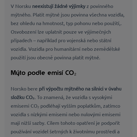
V Norsku
neexistují žádné výjimky
z povinného
mýtného. Platit mýtné jsou povinna všechna vozidla,
bez ohledu na hmotnost, typ pohonu nebo použití,.
Osvobození lze uplatnit pouze ve výjimečných
případech – například pro vojenská nebo státní
vozidla. Vozidla pro humanitární nebo zemědělské
použití jsou obecně povinna platit mýtné.
Mýto podle emisí CO₂
Norsko bere
při výpočtu mýtného na silnici v úvahu
složku CO₂
. To znamená, že vozidla s vysokými
emisemi CO₂ podléhají vyšším poplatkům, zatímco
vozidla s nízkými emisemi nebo nulovými emisemi
mají nižší sazby. Cílem tohoto opatření je podpořit
používání vozidel šetrných k životnímu prostředí a