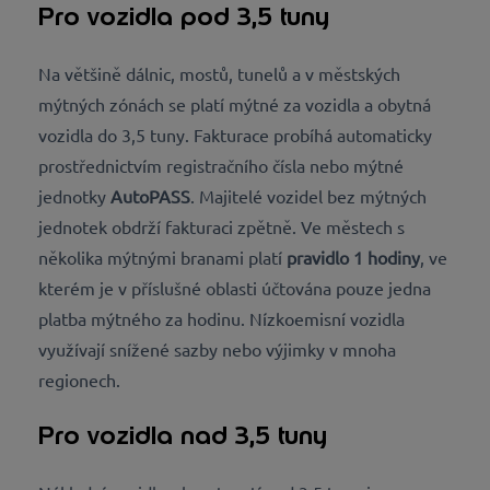
Pro vozidla pod 3,5 tuny
Na většině dálnic, mostů, tunelů a v městských
mýtných zónách se platí mýtné za vozidla a obytná
vozidla do 3,5 tuny. Fakturace probíhá automaticky
prostřednictvím registračního čísla nebo mýtné
jednotky
AutoPASS
. Majitelé vozidel bez mýtných
jednotek obdrží fakturaci zpětně. Ve městech s
několika mýtnými branami platí
pravidlo 1 hodiny
, ve
kterém je v příslušné oblasti účtována pouze jedna
platba mýtného za hodinu. Nízkoemisní vozidla
využívají snížené sazby nebo výjimky v mnoha
regionech.
Pro vozidla nad 3,5 tuny