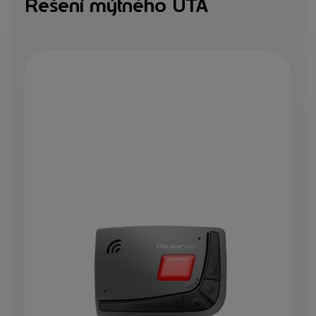
Řešení mýtného UTA