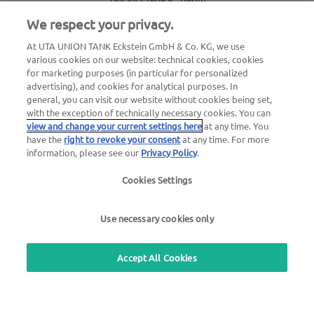
IČ: 04769490
We respect your privacy.
Obecné dotazy
At UTA UNION TANK Eckstein GmbH & Co. KG, we use
T: +420 270 006 300
various cookies on our website: technical cookies, cookies
for marketing purposes (in particular for personalized
E: utacz@uta.com
advertising), and cookies for analytical purposes. In
general, you can visit our website without cookies being set,
with the exception of technically necessary cookies. You can
Použití zdarma služba zpětného volání
view and change your current settings here
at any time. You
have the
right to revoke your consent
at any time. For more
information, please see our
Privacy Policy
.
Vyhledávání stanic
Cookies Settings
Přihlásit do sekce pro zákazníky
O společnosti UTA Edenred
Use necessary cookies only
Accept All Cookies
Zákonné oznámení
|
Zásady ochrany osobních