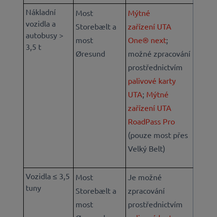
Nákladní
Most
Mýtné
vozidla a
Storebælt a
zařízení UTA
autobusy >
most
One® next
;
3,5 t
Øresund
možné zpracování
prostřednictvím
palivové karty
UTA
;
Mýtné
zařízení UTA
RoadPass Pro
(pouze most přes
Velký Belt)
Vozidla ≤ 3,5
Most
Je možné
tuny
Storebælt a
zpracování
most
prostřednictvím