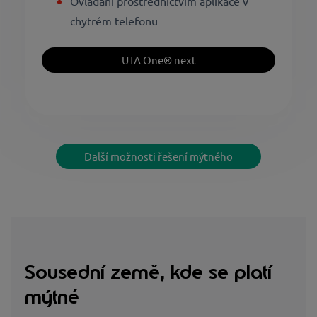
Ovládání prostřednictvím aplikace v
chytrém telefonu
UTA One® next
Další možnosti řešení mýtného
Sousední země, kde se platí
mýtné