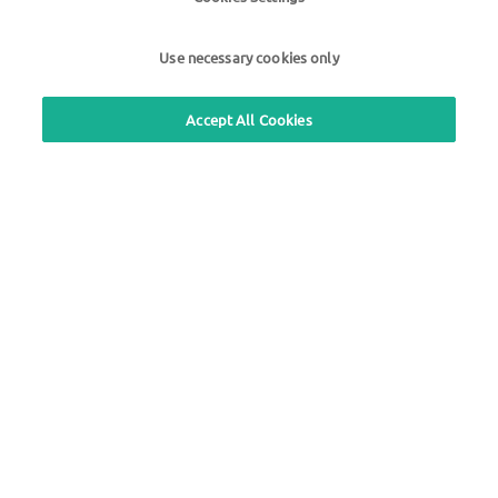
Použití zdarma služba zpětného volání
Use necessary cookies only
Vyhledávání stanic
Accept All Cookies
Přihlásit do sekce pro zákazníky
O společnosti UTA Edenred
Zákonné oznámení
|
Zásady ochrany osobních
údajů |
Všeobecné obchodní podmínky |
Uživatelské podmínky
we simplify mobility