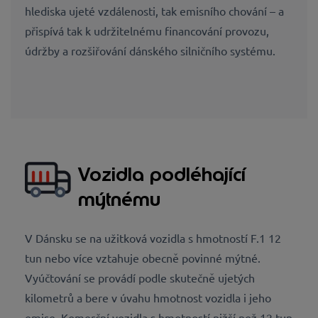
hlediska ujeté vzdálenosti, tak emisního chování – a
přispívá tak k udržitelnému financování provozu,
údržby a rozšiřování dánského silničního systému.
Vozidla podléhající
mýtnému
V Dánsku se na užitková vozidla s hmotností F.1 12
tun nebo více vztahuje obecně povinné mýtné.
Vyúčtování se provádí podle skutečně ujetých
kilometrů a bere v úvahu hmotnost vozidla i jeho
emise. Komerční vozidla s hmotností nižší než 12 tun