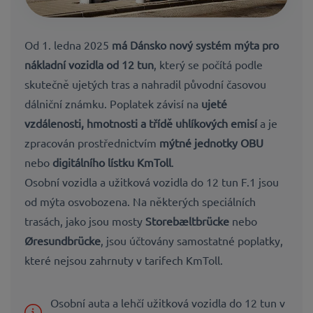
Od
1. ledna 2025
má Dánsko nový systém mýta pro
nákladní vozidla od 12 tun
, který se počítá podle
skutečně ujetých tras a nahradil původní časovou
dálniční známku. Poplatek závisí na
ujeté
vzdálenosti, hmotnosti a třídě uhlíkových emisí
a je
zpracován prostřednictvím
mýtné jednotky OBU
nebo
digitálního lístku KmToll
.
Osobní vozidla a užitková vozidla do 12 tun F.1 jsou
od mýta osvobozena. Na některých speciálních
trasách, jako jsou mosty
Storebæltbrücke
nebo
Øresundbrücke
, jsou účtovány samostatné poplatky,
které nejsou zahrnuty v tarifech KmToll.
Osobní auta a lehčí užitková vozidla do 12 tun v