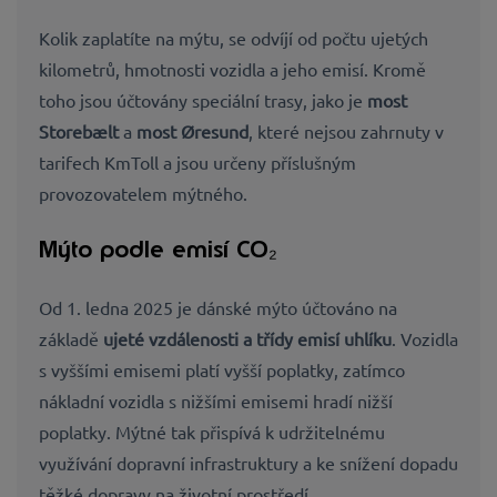
Kolik zaplatíte na mýtu, se odvíjí od počtu ujetých
kilometrů, hmotnosti vozidla a jeho emisí. Kromě
toho jsou účtovány speciální trasy, jako je
most
Storebælt
a
most Øresund
, které nejsou zahrnuty v
tarifech KmToll a jsou určeny příslušným
provozovatelem mýtného.
Mýto podle emisí CO₂
Od
1. ledna 2025
je dánské mýto účtováno na
základě
ujeté vzdálenosti a třídy emisí uhlíku
. Vozidla
s vyššími emisemi platí vyšší poplatky, zatímco
nákladní vozidla s nižšími emisemi hradí nižší
poplatky. Mýtné tak přispívá k udržitelnému
využívání dopravní infrastruktury a ke snížení dopadu
těžké dopravy na životní prostředí.