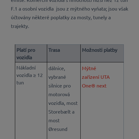
F.1 a osobní vozidla jsou z mýtného vyňata; jsou však
účtovány některé poplatky za mosty, tunely a
trajekty.
Platí pro
Trasa
Možnosti platby
vozidla
Nákladní
dálnice,
Mýtné
vozidla ≥ 12
vybrané
zařízení UTA
tun
silnice pro
One® next
motorová
vozidla, most
Storebælt a
most
Øresund