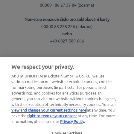
00800 - 88 27 37 84 (zdarma)
Non-stop nouzové číslo pro zablokování karty
00800 88 226 226 (zdarma)
nebo
+49 6027 509-666
UTA Česká republika:
We respect your privacy.
UTA Czech s.r.o.
At UTA UNION TANK Eckstein GmbH & Co. KG, we use
Pernerova 691/42
various cookies on our website: technical cookies, cookies
for marketing purposes (in particular for personalized
186 00 Praha 8 - Karlín
advertising), and cookies for analytical purposes. In
IČ: 04769490
general, you can visit our website without cookies being set,
with the exception of technically necessary cookies. You can
Obecné dotazy
view and change your current settings here
at any time. You
T: +420 270 006 300
have the
right to revoke your consent
at any time. For more
information, please see our
Privacy Policy
.
E: utacz@uta.com
Cookies Settings