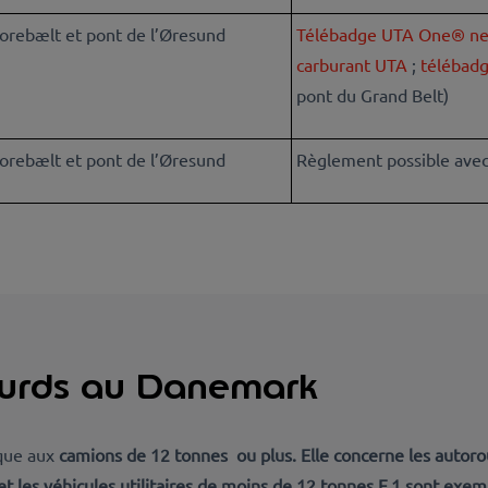
orebælt et pont de l’Øresund
Télébadge UTA One® ne
carburant UTA
;
télébad
pont du Grand Belt)
orebælt et pont de l’Øresund
Règlement possible avec
ourds au Danemark
ique aux
camions de 12 tonnes ou plus. Elle concerne les
autoro
et les véhicules utilitaires de moins de 12 tonnes F.1 sont exe