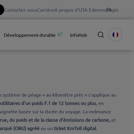
Contactez nous
Carrière
À propos d’UTA Edenred
Login
Développement-durable
InfoHub
n système de péage « au kilomètre près » s’applique au
utilitaires d’un poids F.1 de 12 tonnes ou plus
, en
vignette basée sur la durée du voyage. La redevance
rue, du poids et de la classe d’émissions de carbone,
et
barqué (OBU) agréé
ou un
ticket KmToll digital
.