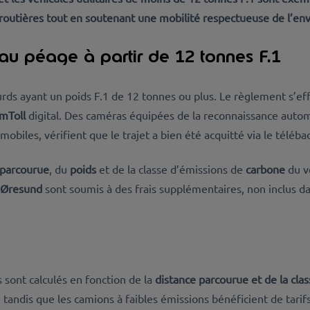
s routières tout en soutenant une mobilité respectueuse de l’e
s au péage à partir de 12 tonnes F.1
urds ayant un poids F.1 de 12 tonnes ou plus. Le règlement s’ef
KmToll
digital. Des caméras équipées de la reconnaissance autom
mobiles, vérifient que le trajet a bien été acquitté via le télébad
parcourue
, du
poids
et de la classe d’émissions de
carbone
du vé
l’Øresund
sont soumis à des frais supplémentaires, non inclus da
s sont calculés en fonction de la
distance parcourue et de la cla
, tandis que les camions à faibles émissions bénéficient de tarif