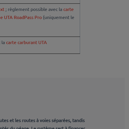
xt
; règlement possible avec la
carte
ge UTA RoadPass Pro
(uniquement le
 la
carte carburant UTA
utes et les routes à voies séparées
, tandis
mptés du péage. Le système sert à financer,