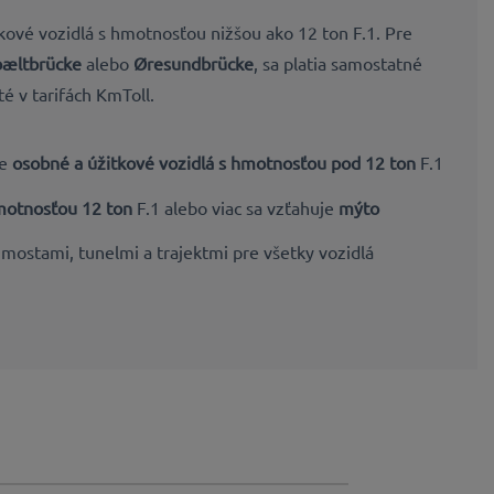
ové vozidlá s hmotnosťou nižšou ako 12 ton F.1. Pre
bæltbrücke
alebo
Øresundbrücke
, sa platia samostatné
té v tarifách KmToll.
re
osobné a úžitkové vozidlá s hmotnosťou pod 12 ton
F.1
hmotnosťou 12 ton
F.1 alebo viac sa vzťahuje
mýto
 mostami, tunelmi a trajektmi pre všetky vozidlá