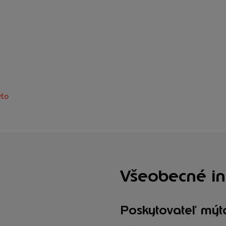
ýto
Všeobecné in
Poskytovateľ mýt