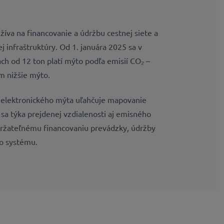
íva na financovanie a údržbu cestnej siete a
 infraštruktúry. Od 1. januára 2025 sa v
ch od 12 ton platí mýto podľa emisií CO₂ –
ým nižšie mýto.
e elektronického mýta uľahčuje mapovanie
o sa týka prejdenej vzdialenosti aj emisného
udržateľnému financovaniu prevádzky, údržby
o systému.