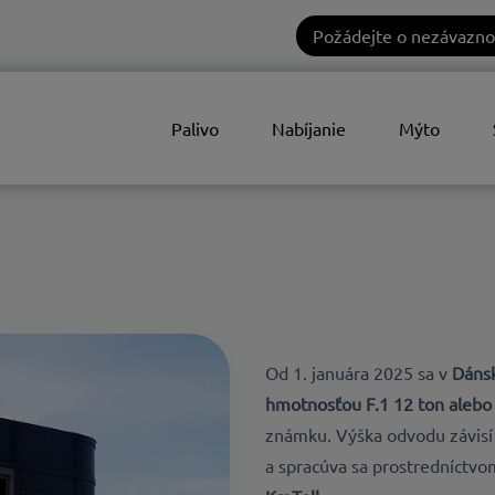
Požádejte o nezávazno
Palivo
Nabíjanie
Mýto
Od
1. januára 2025
sa v
Dáns
hmotnosťou F.1 12 ton alebo 
známku. Výška odvodu závis
a spracúva sa prostredníctv