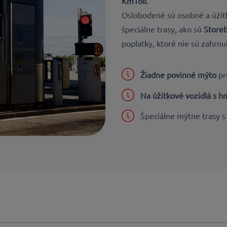
KmToll
.
Oslobodené sú osobné a úžitk
špeciálne trasy, ako sú
Store
poplatky, ktoré nie sú zahrnu
Žiadne povinné mýto
p
Na úžitkové vozidlá s 
Špeciálne mýtne trasy s