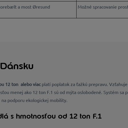
torebælt a most Øresund
Možné spracovanie pros
 Dánsku
ou 12 ton alebo viac
platí poplatok za ťažkú prepravu. Vzťahuje
osťou menej ako 12 ton F.1 sú od mýta oslobodené. Systém sa p
ň na podporu ekologickej mobility.
dlá s hmotnosťou od 12 ton F.1