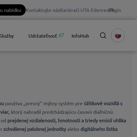
u nabídku
Kontaktujte nás
Kariéra
O UTA Edenred
Login
Služby
Udržateľnosť
InfoHub
ku
používa „presný“ mýtny systém pre
úžitkové vozidlá s
viac
, ktorý nahradil predchádzajúcu časovú diaľničnú
í od
prejdenej vzdialenosti, hmotnosti a triedy emisií uhlíka
om
schválenej palubnej jednotky
alebo
digitálneho lístka