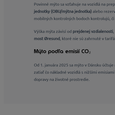
Povinné mýto sa vzťahuje na vozidlá na prep
jednotky (OBU/mýtna jednotka)
alebo rezerv
mobilných kontrolných bodoch kontrolujú, či 
Výška mýta závisí od
prejdenej vzdialenosti
,
most Øresund
, ktoré nie sú zahrnuté v tar
Mýto podľa emisií CO₂
Od
1. januára 2025
sa mýto v Dánsku účtuje
zatiaľ čo nákladné vozidlá s nižšími emisiam
dopravy na životné prostredie.