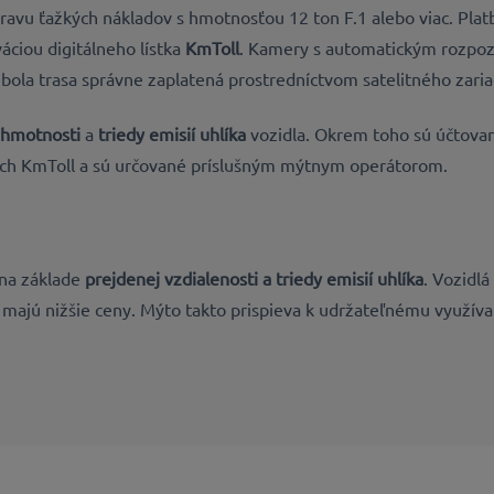
ravu ťažkých nákladov s hmotnosťou 12 ton F.1 alebo viac. Pla
áciou digitálneho lístka
KmToll
. Kamery s automatickým rozpoz
bola trasa správne zaplatená prostredníctvom satelitného zariad
hmotnosti
a
triedy emisií uhlíka
vozidla. Okrem toho sú účtovan
ifách KmToll a sú určované príslušným mýtnym operátorom.
 na základe
prejdenej vzdialenosti a triedy emisií uhlíka
. Vozidlá
i majú nižšie ceny. Mýto takto prispieva k udržateľnému využívan