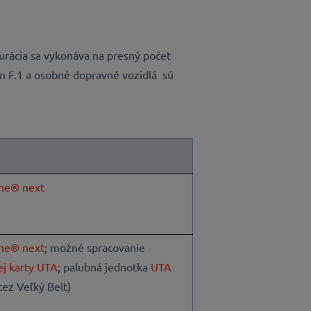
urácia sa vykonáva na presný počet
on F.1 a osobné dopravné vozidlá sú
ne® next
ne® next
; možné spracovanie
ej karty UTA
; palubná jednotka
UTA
cez Veľký Belt)