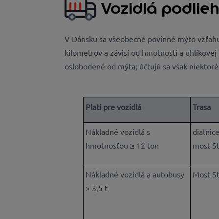
Vozidlá podlie
V Dánsku sa všeobecné povinné mýto vzťahuje
kilometrov a závisí od hmotnosti a uhlíkove
oslobodené od mýta; účtujú sa však niektoré 
Platí pre vozidlá
Trasa
Nákladné vozidlá s
diaľnic
hmotnosťou ≥ 12 ton
most S
Nákladné vozidlá a autobusy
Most S
> 3,5 t