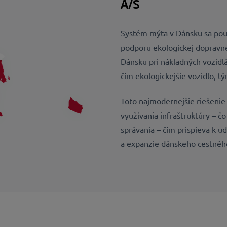
A/S
Systém mýta v Dánsku sa použ
podporu ekologickej dopravnej
Dánsku pri nákladných vozidlá
čím ekologickejšie vozidlo, t
Toto najmodernejšie riešeni
využívania infraštruktúry – č
správania – čím prispieva k 
a expanzie dánskeho cestnéh