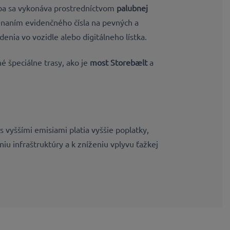
tba sa vykonáva prostredníctvom
palubnej
naním evidenčného čísla na pevných a
enia vo vozidle alebo digitálneho lístka.
é špeciálne trasy, ako je
most Storebælt
a
 s vyššími emisiami platia vyššie poplatky,
iu infraštruktúry a k zníženiu vplyvu ťažkej