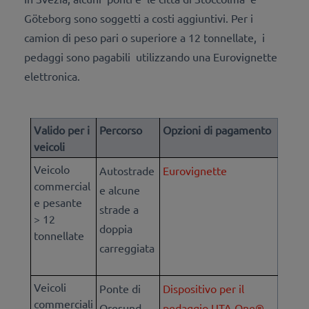
Göteborg
sono soggetti a costi aggiuntivi.
Per i
camion di peso pari o superiore a 12 tonnellate,
i
pedaggi sono pagabili
utilizzando una Eurovignette
elettronica.
Valido per i
Percorso
Opzioni di pagamento
veicoli
Veicolo
Autostrade
Eurovignette
commercial
e alcune
e pesante
strade a
> 12
doppia
tonnellate
carreggiata
Veicoli
Ponte di
Dispositivo per il
commerciali
Oresund
pedaggio UTA One®