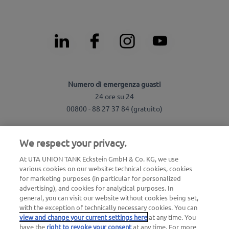
Numero di emergenza guasti
24 ore su 24
00800 - 88 27 37 84 (gratuito)
Numero di emergenza blocco carte
We respect your privacy.
24 ore su 24
00800 88 226 226 (gratuito)
At UTA UNION TANK Eckstein GmbH & Co. KG, we use
various cookies on our website: technical cookies, cookies
oppure
for marketing purposes (in particular for personalized
+49 6027 509-666
advertising), and cookies for analytical purposes. In
general, you can visit our website without cookies being set,
with the exception of technically necessary cookies. You can
Domande generali su UTA Edenred
view and change your current settings here
at any time. You
have the
right to revoke your consent
at any time. For more
+39 045 475 3510