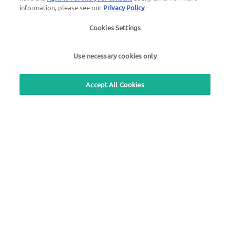
information, please see our
Privacy Policy
.
Cookies Settings
Utilizza il nostro servizio gratuito di richiamata
Use necessary cookies only
UTA Stationsfinder
Accedi all'area clienti
Accept All Cookies
UTA Edenred
Informazioni legali |
Informativa sulla privacy |
Termini e condizioni generali |
Termini di
utilizzo
we simplify mobility