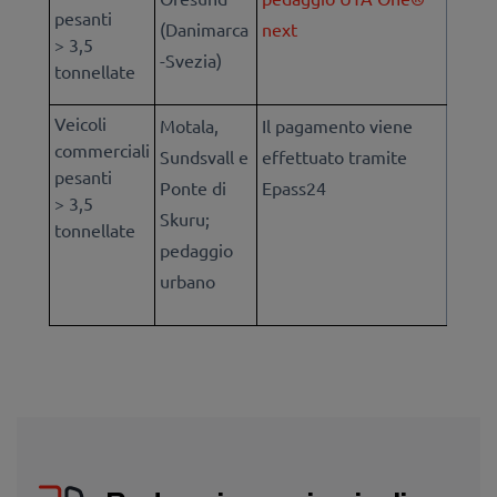
pesanti
(Danimarca
next
> 3,5
-Svezia)
tonnellate
Veicoli
Motala,
Il pagamento viene
commerciali
Sundsvall e
effettuato tramite
pesanti
Ponte di
Epass24
> 3,5
Skuru;
tonnellate
pedaggio
urbano