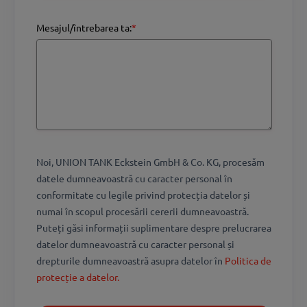
Mesajul/întrebarea ta:
*
Noi, UNION TANK Eckstein GmbH & Co. KG, procesăm
datele dumneavoastră cu caracter personal în
conformitate cu legile privind protecția datelor și
numai în scopul procesării cererii dumneavoastră.
Puteți găsi informații suplimentare despre prelucrarea
datelor dumneavoastră cu caracter personal și
drepturile dumneavoastră asupra datelor în
Politica de
protecție a datelor.