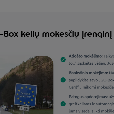
Box kelių mokesčių įrenginį 
Atidėto mokėjimo:
Taiky
toll“ sąskaitas vėliau. Jū
Išankstinio mokėjimo:
Na
papildykite savo „GO-Box
Card“ . Taikomi mokesčiai 
Patogus apdorojimas:
užs
greitkeliams ir automag
jums visada išlikti mobili