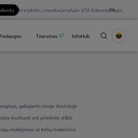
klientu
Kreipkitės į mus
Karjera
Apie UTA Edenred
Login
Paslaugos
Tvarumas
InfoHub
nginys, galiojantis visoje Austrijoje
asta montuoti ant priekinio stiklo
inigų mokėjimas už kelių mokesčius