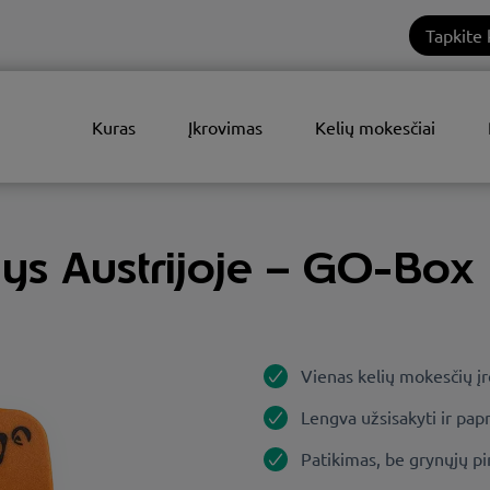
Tapkite 
Kuras
Įkrovimas
Kelių mokesčiai
nys Austrijoje – GO-Box
Vienas kelių mokesčių įre
Lengva užsisakyti ir papr
Patikimas, be grynųjų p