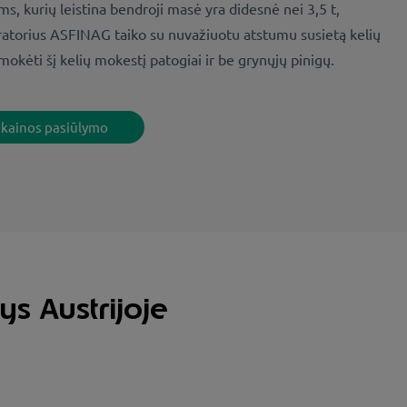
, kurių leistina bendroji masė yra didesnė nei 3,5 t,
ratorius ASFINAG taiko su nuvažiuotu atstumu susietą kelių
okėti šį kelių mokestį patogiai ir be grynųjų pinigų.
o kainos pasiūlymo
s Austrijoje