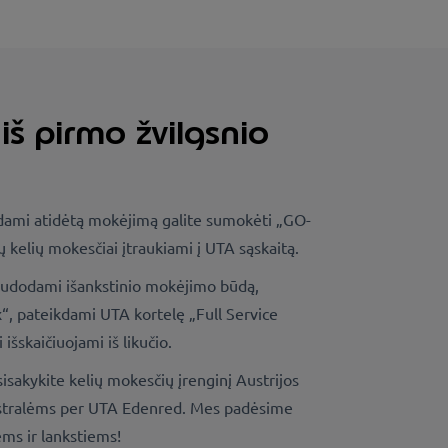
iš pirmo žvilgsnio
dami atidėtą mokėjimą galite sumokėti „GO-
sų kelių mokesčiai įtraukiami į UTA sąskaitą.
udodami išankstinio mokėjimo būdą,
“, pateikdami UTA kortelę „Full Service
išskaičiuojami iš likučio.
isakykite kelių mokesčių įrenginį Austrijos
istralėms per UTA Edenred. Mes padėsime
ems ir lankstiems!