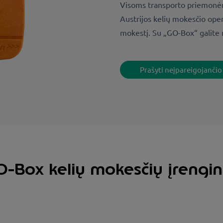
Visoms transporto priemonėms
Austrijos kelių mokesčio ope
mokestį. Su „GO-Box“ galite m
Prašyti neįpareigojanči
O-Box kelių mokesčių įrenginy