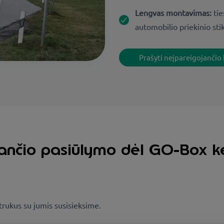
Lengvas montavimas:
tie
automobilio priekinio stik
Prašyti neįpareigojančio
jančio pasiūlymo dėl GO-Box k
rukus su jumis susisieksime.