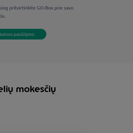
siog pritvirtinkite GO-Box prie savo
lo.
 kainos pasiūlymo
elių mokesčių