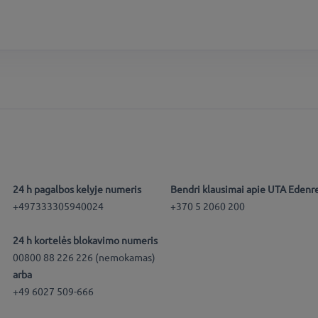
24 h pagalbos kelyje numeris
Bendri klausimai apie UTA Edenr
+497333305940024
+370 5 2060 200
24 h kortelės blokavimo numeris
00800 88 226 226 (nemokamas)
arba
+49 6027 509-666