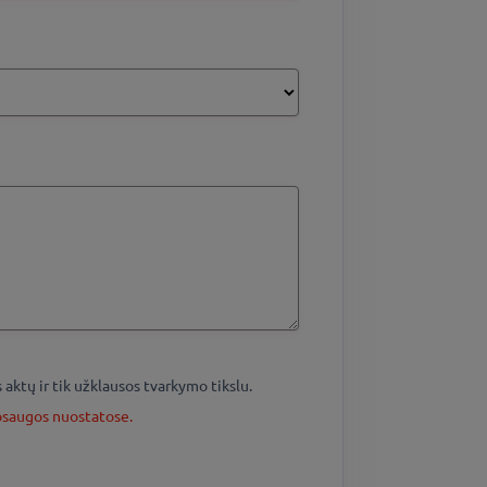
tų ir tik užklausos tvarkymo tikslu.
saugos nuostatose.