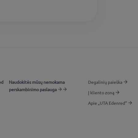
ed
Naudokitės mūsų nemokama
Degalinių paieška
perskambinimo paslauga
Į kliento zoną
Apie „UTA Edenred“