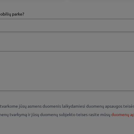
obilių parke?
varkome jūsų asmens duomenis laikydamiesi duomenų apsaugos teisės ak
menų tvarkymą ir jūsų duomenų subjekto teises rasite mūsų
duomenų ap