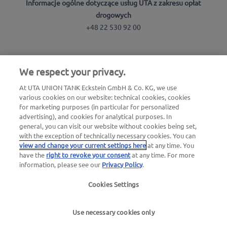
Informacje ogólne dotyczące usług UTA z zakresu opłat
drogowych
+48 22 530 92 00
Wyszukiwarka stacji
We respect your privacy.
Zaloguj się do strefy klienta
At UTA UNION TANK Eckstein GmbH & Co. KG, we use
Informacje o UTA Edenred
various cookies on our website: technical cookies, cookies
for marketing purposes (in particular for personalized
advertising), and cookies for analytical purposes. In
general, you can visit our website without cookies being set,
with the exception of technically necessary cookies. You can
view and change your current settings here
at any time. You
have the
right to revoke your consent
at any time. For more
Nota prawna |
Nota prawna i pliki cookies / Ochrona
information, please see our
Privacy Policy
.
danych osobowych |
Ogólne Warunki Handlowe
Cookies Settings
UTA |
Warunki użytkowania
Use necessary cookies only
we simplify mobility