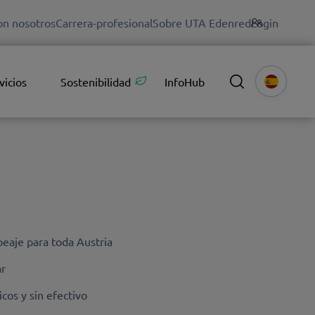
on nosotros
Carrera-profesional
Sobre UTA Edenred
Login
vicios
Sostenibilidad
InfoHub
peaje para toda Austria
ar
cos y sin efectivo