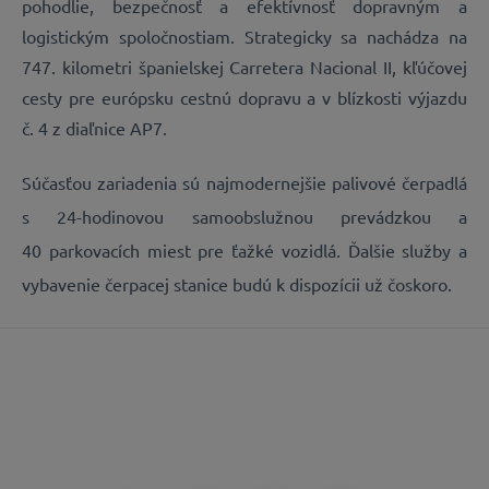
pohodlie, bezpečnosť a efektívnosť dopravným a
logistickým spoločnostiam. Strategicky sa nachádza na
747. kilometri španielskej Carretera Nacional II, kľúčovej
cesty pre európsku cestnú dopravu a v blízkosti výjazdu
č. 4 z diaľnice AP7.
Súčasťou zariadenia sú najmodernejšie palivové čerpadlá
s 24-hodinovou samoobslužnou prevádzkou a
40 parkovacích miest pre ťažké vozidlá. Ďalšie služby a
vybavenie čerpacej stanice budú k dispozícii už čoskoro.