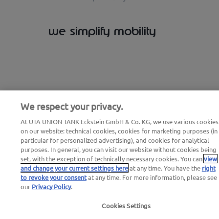
we simplify mobility
We respect your privacy.
At UTA UNION TANK Eckstein GmbH & Co. KG, we use various cookies
on our website: technical cookies, cookies for marketing purposes (in
particular for personalized advertising), and cookies for analytical
purposes. In general, you can visit our website without cookies being
set, with the exception of technically necessary cookies. You can
view
and change your current settings here
at any time. You have the
right
to revoke your consent
at any time. For more information, please see
our
Privacy Policy
.
Cookies Settings