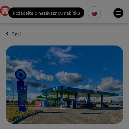
Požádejte o nezávaznou nabídku
Späť