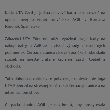
Karta UTA Card je jediná palivová karta akceptovaná na
úplne novej servisnej prevádzke AOIL v Borrassá
(Girona), Španielsko.
Zákazníci UTA Edenred môžu využívať svoje karty na
nákup nafty a AdBlue a získať výhody z osobitných
podmienok. Čerpacia stanica zároveň ponúka širokú škálu
služieb na mieste vrátane kaviarne, spŕch, toaliet a
obchodu.
Túto dohodu o exkluzivite potvrdzuje umiestnenie loga
UTA Edenred na strešnej konštrukcii čerpacej stanice a na
informačnom stĺpe.
Čerpacia stanica AOIL je navrhnutá, aby poskytovala