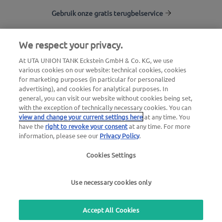
Gebruik onze gratis terugbelservice
We respect your privacy.
UTA Stationsfinder
At UTA UNION TANK Eckstein GmbH & Co. KG, we use
Inloggen voor klanten
various cookies on our website: technical cookies, cookies
Over UTA Edenred
for marketing purposes (in particular for personalized
advertising), and cookies for analytical purposes. In
general, you can visit our website without cookies being set,
with the exception of technically necessary cookies. You can
view and change your current settings here
at any time. You
have the
right to revoke your consent
at any time. For more
information, please see our
Privacy Policy
.
Juridische verklaring |
Privacybeleid |
Algemene
Cookies Settings
voorwaarden |
Gebruiksvoorwaarden
Use necessary cookies only
we simplify mobility
Accept All Cookies